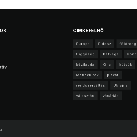
TOK
CIMKEFELHŐ
t
Europa
Fidesz
földreng
függőség
hétvége
konc
kézilabda
Kína
kütyük
tív
Menekültek
plakát
rendszerváltás
Ukrajna
választás
vásárlás
a