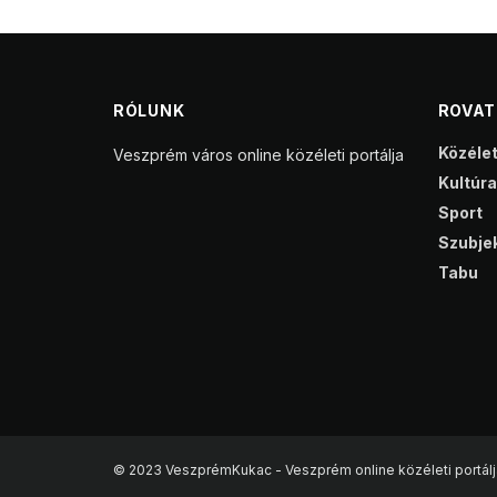
RÓLUNK
ROVA
Közéle
Veszprém város online közéleti portálja
Kultúra
Sport
Szubjek
Tabu
© 2023 VeszprémKukac - Veszprém online közéleti portálj