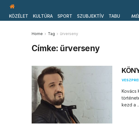
KÖZÉLET
KULTÚRA
SPORT
SZUBJEKTÍV
TABU
MÉ
Home
Tag
űrverseny
Címke:
űrverseny
KÖNY
VESZPR
Kovács 
történet
kezd a ..