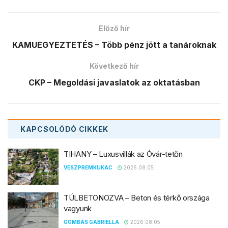
Előző hír
KAMUEGYEZTETÉS – Több pénz jött a tanároknak
Következő hír
CKP – Megoldási javaslatok az oktatásban
KAPCSOLÓDÓ
CIKKEK
TIHANY – Luxusvillák az Óvár-tetőn
VESZPREMKUKAC
2026.08.05.
TÚLBETONOZVA – Beton és térkő országa
vagyunk
GOMBÁS GABRIELLA
2026.08.05.