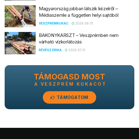
Magyarország jobban látszik közelről –
Médiaszemle a független helyi sajtóból
VESZPREMKUKAC
2026.08.01.
BAKONYKARSZT – Veszprémben nem
várható vízkorlátozás
RÉVÉSZ ERIKA
2026.07.31.
TÁMOGASD MOST
A VESZPRÉM KUKACOT
TÁMOGATOM