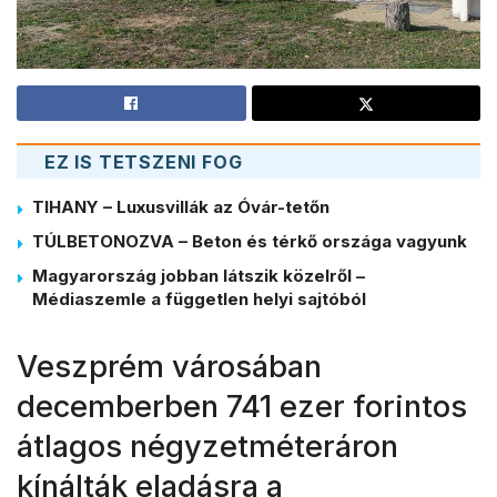
EZ IS TETSZENI FOG
TIHANY – Luxusvillák az Óvár-tetőn
TÚLBETONOZVA – Beton és térkő országa vagyunk
Magyarország jobban látszik közelről –
Médiaszemle a független helyi sajtóból
Veszprém városában
decemberben 741 ezer forintos
átlagos négyzetméteráron
kínálták eladásra a