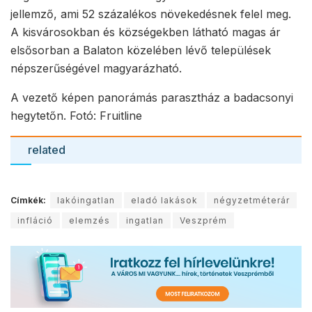
jellemző, ami 52 százalékos növekedésnek felel meg.
A kisvárosokban és községekben látható magas ár
elsősorban a Balaton közelében lévő települések
népszerűségével magyarázható.
A vezető képen panorámás parasztház a badacsonyi
hegytetőn. Fotó: Fruitline
related
Címkék:
lakóingatlan
eladó lakások
négyzetméterár
infláció
elemzés
ingatlan
Veszprém