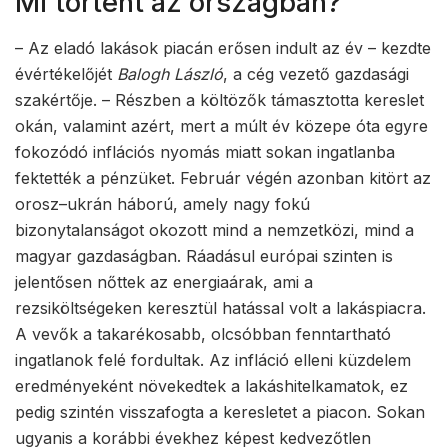
Mi történt az országban?
– Az eladó lakások piacán erősen indult az év – kezdte
évértékelőjét
Balogh László
, a cég vezető gazdasági
szakértője. – Részben a költözők támasztotta kereslet
okán, valamint azért, mert a múlt év közepe óta egyre
fokozódó inflációs nyomás miatt sokan ingatlanba
fektették a pénzüket. Február végén azonban kitört az
orosz–ukrán háború, amely nagy fokú
bizonytalanságot okozott mind a nemzetközi, mind a
magyar gazdaságban. Ráadásul európai szinten is
jelentősen nőttek az energiaárak, ami a
rezsiköltségeken keresztül hatással volt a lakáspiacra.
A vevők a takarékosabb, olcsóbban fenntartható
ingatlanok felé fordultak. Az infláció elleni küzdelem
eredményeként növekedtek a lakáshitelkamatok, ez
pedig szintén visszafogta a keresletet a piacon. Sokan
ugyanis a korábbi évekhez képest kedvezőtlen