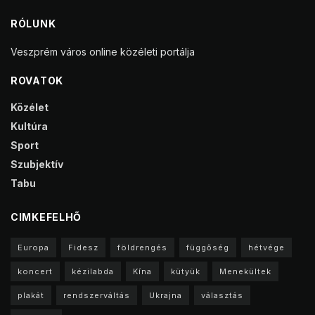
RÓLUNK
Veszprém város online közéleti portálja
ROVATOK
Közélet
Kultúra
Sport
Szubjektív
Tabu
CIMKEFELHŐ
Europa
Fidesz
földrengés
függőség
hétvége
koncert
kézilabda
Kína
kütyük
Menekültek
plakát
rendszerváltás
Ukrajna
választás