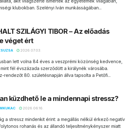
vállalta, akit világszerte ismertek az egyetemek világában,
miségi klubokban. Szelényi Iván munkásságában...
ALT SZILÁGYI TIBOR – Az előadás
e véget ért
ZSUZSA
2026.07.03.
usban lett volna 84 éves a veszprémi közönség kedvence,
 mint fél évszázada szerződött a királynék városába.
z-rendezőt 80. születésnapján állva tapsolta a Petőfi...
n küzdhető le a mindennapi stressz?
EMKUKAC
2026.06.16.
 a stressz mindenkit érint: a megállás nélkül érkező negatív
 folytonos rohanás és az állandó teljesítménykényszer miatt