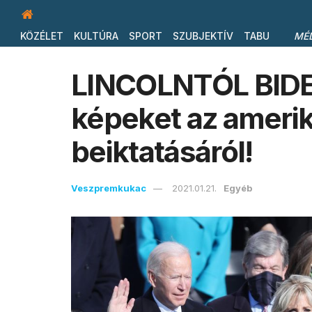
KÖZÉLET
KULTÚRA
SPORT
SZUBJEKTÍV
TABU
MÉ
LINCOLNTÓL BIDE
képeket az amerik
beiktatásáról!
Veszpremkukac
2021.01.21.
Egyéb