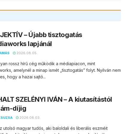
EKTÍV – Újabb tisztogatás
iaworks lapjánál
AMÁS
2026.08.05.
yan rossz hírű cég működik a médiapiacon, mint
orks, amelynél a minap ismét „tisztogatás” folyt. Nyilván nem
s, hogy a hazai sajtó...
LT SZELÉNYI IVÁN – A kiutasítástól
ám-díjig
ZSUZSA
2026.08.03.
z utolsó magyar tudós, aki baloldali és liberális eszméit