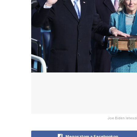
Joe Biden leteszi
Megosztom a Facebookon