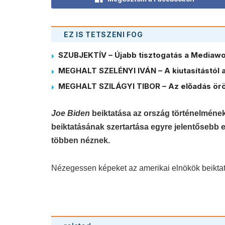
EZ IS TETSZENI FOG
SZUBJEKTÍV – Újabb tisztogatás a Mediawor
MEGHALT SZELÉNYI IVÁN – A kiutasítástól a
MEGHALT SZILÁGYI TIBOR – Az előadás örö
Joe Biden
beiktatása az ország történelmének
beiktatásának szertartása egyre jelentősebb e
többen néznek.
Nézegessen képeket az amerikai elnökök beikta