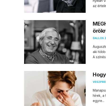
nyíltan 
az értel
MEGH
örökr
DALLOS 
Auguszt
aki több
A színés
Hogya
VESZPR
Manapság
hírek, a
egyre...