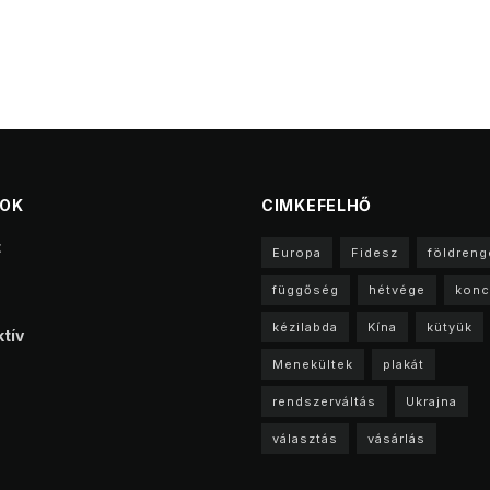
TOK
CIMKEFELHŐ
t
Europa
Fidesz
földreng
függőség
hétvége
konc
kézilabda
Kína
kütyük
tív
Menekültek
plakát
rendszerváltás
Ukrajna
választás
vásárlás