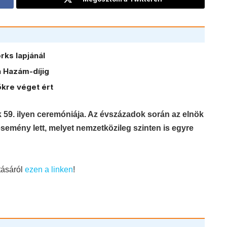
ks lapjánál
 Hazám-díjig
kre véget ért
 59. ilyen ceremóniája. Az évszázadok során az elnök
semény lett, melyet nemzetközileg szinten is egyre
tásáról
ezen a linken
!