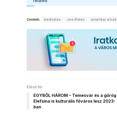
related
Címkék:
beiktatás
Joe Biden
amerikai elnö
Előző hír
EGYBŐL HÁROM – Temesvár és a görög
Elefsina is kulturális főváros lesz 2023-
ban