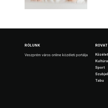
RÓLUNK
ROVA
Közéle
Veszprém város online közéleti portálja
Kultúra
Sport
Szubjek
Tabu