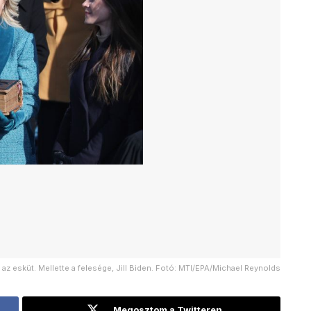
 az esküt. Mellette a felesége, Jill Biden. Fotó: MTI/EPA/Michael Reynolds
Megosztom a Twitteren