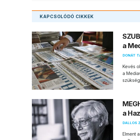
KAPCSOLÓDÓ
CIKKEK
SZUBJ
a Med
DONÁT T
Kevés ol
a Mediaw
szüksége
MEGHA
a Haz
DALLOS 
Elment a