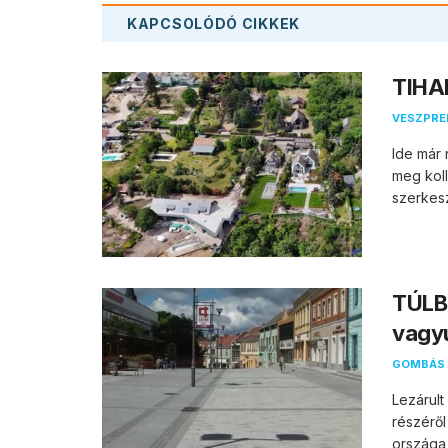
KAPCSOLÓDÓ
CIKKEK
TIHAN
VESZPR
Ide már 
meg koll
szerkesz
TÚLB
vagy
GOMBÁS 
Lezárul
részéről
országa 