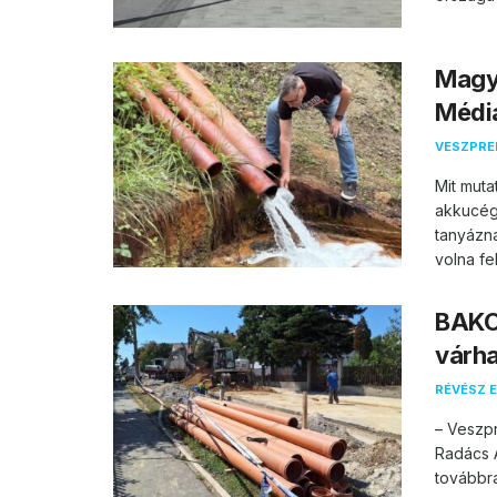
Magya
Média
VESZPR
Mit muta
akkucég
tanyázn
volna fel.
BAKO
várha
RÉVÉSZ E
– Veszpr
Radács A
továbbra 