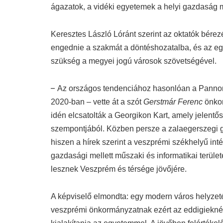
ágazatok, a vidéki egyetemek a helyi gazdaság m
Keresztes László Lóránt szerint az oktatók bérezé
engednie a szakmát a döntéshozatalba, és az e
szükség a megyei jogú városok szövetségével.
–
Az országos tendenciához hasonlóan a Pannon 
2020-ban – vette át a szót
Gerstmár Ferenc
önkor
idén elcsatolták a Georgikon Kart, amely jelentő
szempontjából. Közben persze a zalaegerszegi ga
hiszen a hírek szerint a veszprémi székhelyű inté
gazdasági mellett műszaki és informatikai terüle
lesznek Veszprém és térsége jövőjére.
A képviselő elmondta: egy modern város helyzeté
veszprémi önkormányzatnak ezért az eddigieknél 