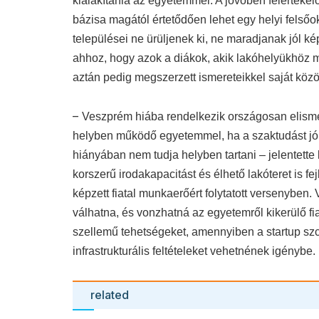
kialakítania az egyetemmel. A jövőben felértéke
bázisa magától értetődően lehet egy helyi felső
települései ne ürüljenek ki, ne maradjanak jól képz
ahhoz, hogy azok a diákok, akik lakóhelyükhöz m
aztán pedig megszerzett ismereteikkel saját köz
–
Veszprém hiába rendelkezik országosan elisme
helyben működő egyetemmel, ha a szaktudást jól 
hiányában nem tudja helyben tartani – jelentette
korszerű irodakapacitást és élhető lakóteret is fe
képzett fiatal munkaerőért folytatott versenyben.
válhatna, és vonzhatná az egyetemről kikerülő fi
szellemű tehetségeket, amennyiben a startup s
infrastrukturális feltételeket vehetnének igénybe.
related