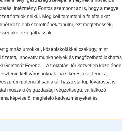
lődhet a helyi gazdaság szerepe, amelynek innovációs
oktatási intézmény. Fontos szempont az is, hogy a megye
ett fiatalok nélkül. Meg kell teremteni a feltételeket
inél közelebb szeretnének tanulni, ezt megtehessék,
össégüket szolgálhassák.
rt gimnáziumokkal, középiskolákkal csakúgy, mint
fizetett, innovatív munkahelyek és megfizethető lakhatás
 ki Gerstmár Ferenc. – Az oktatási tér közvetlen közelében
jlesztenie kell városunknak, ha sikeres akar lenni a
 Veszprém potenciálisan akár hazai startup fővárossá is
atal műszaki és gazdasági végzettségű, vállalkozó
zcéna képviselői megfelelő kedvezményeket és