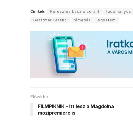
Címkék:
Keresztes László Lóránt
tudományos 
Gerstmár Ferenc
támadás
egyetem
Előző hír
FILMPIKNIK – Itt lesz a Magdolna
mozipremiere is