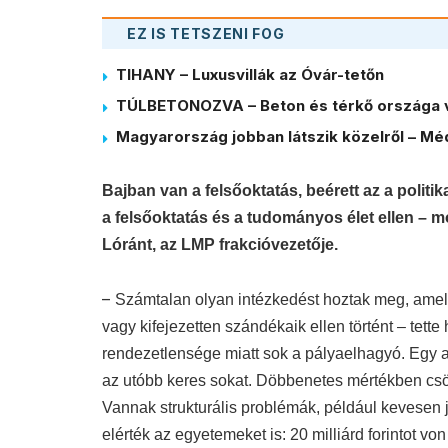
EZ IS TETSZENI FOG
TIHANY – Luxusvillák az Óvár-tetőn
TÚLBETONOZVA – Beton és térkő országa 
Magyarország jobban látszik közelről – Méd
Bajban van a felsőoktatás, beérett az a politi
a felsőoktatás és a tudományos élet ellen – 
Lóránt, az LMP frakcióvezetője.
–
Számtalan olyan intézkedést hoztak meg, amely
vagy kifejezetten szándékaik ellen történt – tette
rendezetlensége miatt sok a pályaelhagyó. Egy a
az utóbb keres sokat. Döbbenetes mértékben csök
Vannak strukturális problémák, például kevesen 
elérték az egyetemeket is: 20 milliárd forintot vo