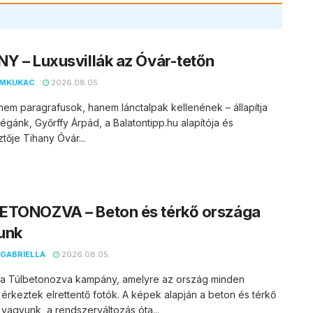
Y – Luxusvillák az Óvár-tetőn
EMKUKAC
2026.08.05.
nem paragrafusok, hanem lánctalpak kellenének – állapítja
égánk, Győrffy Árpád, a Balatontipp.hu alapítója és
tője Tihany Óvár...
ETONOZVA – Beton és térkő országa
unk
GABRIELLA
2026.08.05.
t a Túlbetonozva kampány, amelyre az ország minden
 érkeztek elrettentő fotók. A képek alapján a beton és térkő
vagyunk, a rendszerváltozás óta...