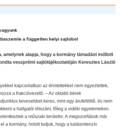
vagyunk
iaszemle a független helyi sajtóból
ka, amelynek alapja, hogy a kormány támadást indított
mondta veszprémi sajtótájékoztatóján Keresztes László
ekkel kapcsolatban az érintettekkel nem egyeztettek,
 hozzá a frakcióvezető. – Az oktatói bérek
djunktus kevesebbet keres, mint egy árufeltöltő, és nem
kent a hallgatói létszám, főleg a vidéki egyetemeken.
jelentkeztek a műszaki területre. A megszorítások már
n el a kormány, holott tudjuk, hogy a tudásintenzív