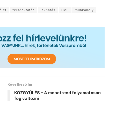
élet
felsőoktatás
lakhatás
LMP
munkahely
Következő hír
KÖZGYŰLÉS – A menetrend folyamatosan
fog változni