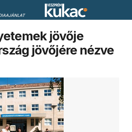
DIAAJÁNLAT
yetemek jövője
szág jövőjére nézve