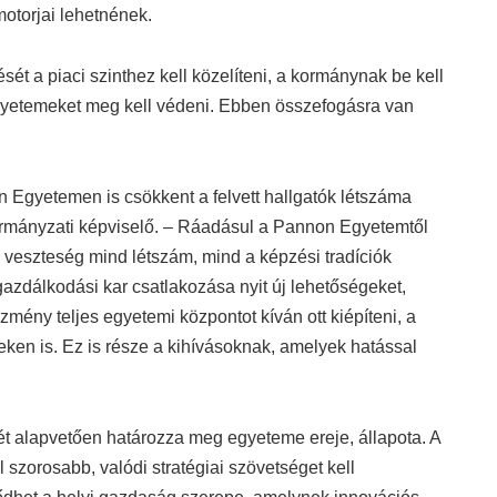
otorjai lehetnének.
sét a piaci szinthez kell közelíteni, a kormánynak be kell
gyetemeket meg kell védeni. Ebben összefogásra van
Egyetemen is csökkent a felvett hallgatók létszáma
mányzati képviselő. – Ráadásul a Pannon Egyetemtől
s veszteség mind létszám, mind a képzési tradíciók
zdálkodási kar csatlakozása nyit új lehetőségeket,
zmény teljes egyetemi központot kíván ott kiépíteni, a
teken is. Ez is része a kihívásoknak, amelyek hatással
t alapvetően határozza meg egyeteme ereje, állapota. A
szorosabb, valódi stratégiai szövetséget kell