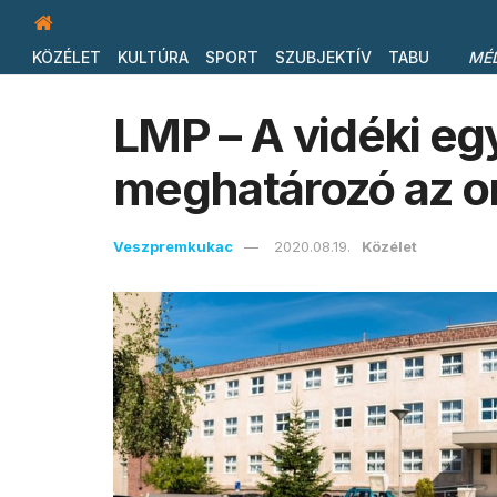
KÖZÉLET
KULTÚRA
SPORT
SZUBJEKTÍV
TABU
MÉ
LMP – A vidéki eg
meghatározó az or
Veszpremkukac
2020.08.19.
Közélet