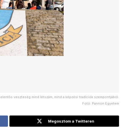
jelentős veszteség mind létszám, mind a képzési tradíciók szempontjából.
Fotó: Pannon Egyetem
Megosztom a Twitteren