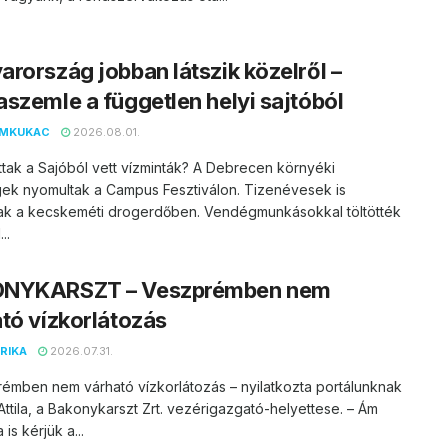
rország jobban látszik közelről –
szemle a független helyi sajtóból
EMKUKAC
2026.08.01.
ttak a Sajóból vett vízminták? A Debrecen környéki
ek nyomultak a Campus Fesztiválon. Tizenévesek is
ak a kecskeméti drogerdőben. Vendégmunkásokkal töltötték
..
NYKARSZT – Veszprémben nem
tó vízkorlátozás
RIKA
2026.07.31.
émben nem várható vízkorlátozás – nyilatkozta portálunknak
ttila, a Bakonykarszt Zrt. vezérigazgató-helyettese. – Ám
is kérjük a...