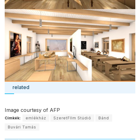
related
Image courtesy of AFP
Címkék:
emlékház
SzeretFIlm Stúdió
Bánd
Buvári Tamás