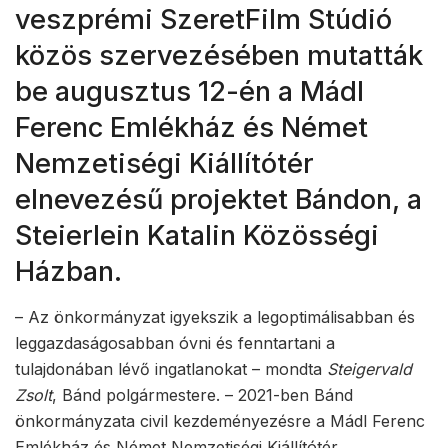
veszprémi SzeretFilm Stúdió
közös szervezésében mutatták
be augusztus 12-én a Mádl
Ferenc Emlékház és Német
Nemzetiségi Kiállítótér
elnevezésű projektet Bándon, a
Steierlein Katalin Közösségi
Házban.
– Az önkormányzat igyekszik a legoptimálisabban és
leggazdaságosabban óvni és fenntartani a
tulajdonában lévő ingatlanokat – mondta
Steigervald
Zsolt
, Bánd polgármestere. – 2021-ben Bánd
önkormányzata civil kezdeményezésre a Mádl Ferenc
Emlékház és Német Nemzetiségi Kiállítótér