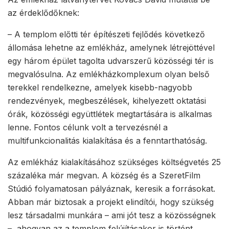
az érdeklődőknek:
– A templom előtti tér építészeti fejlődés következő
állomása lehetne az emlékház, amelynek létrejöttével
egy három épület tagolta udvarszerű közösségi tér is
megvalósulna. Az emlékházkomplexum olyan belső
terekkel rendelkezne, amelyek kisebb-nagyobb
rendezvények, megbeszélések, kihelyezett oktatási
órák, közösségi együttlétek megtartására is alkalmas
lenne. Fontos célunk volt a tervezésnél a
multifunkcionalitás kialakítása és a fenntarthatóság.
Az emlékház kialakításához szükséges költségvetés 25
százaléka már megvan. A község és a SzeretFilm
Stúdió folyamatosan pályáznak, keresik a forrásokat.
Abban már biztosak a projekt elindítói, hogy szükség
lesz társadalmi munkára – ami jót tesz a közösségnek
–, ahogyan az a templom felújításakor is történt.