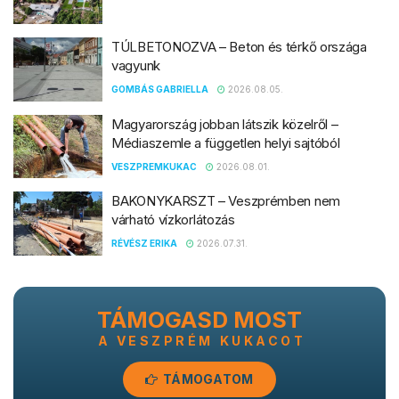
TÚLBETONOZVA – Beton és térkő országa
vagyunk
GOMBÁS GABRIELLA
2026.08.05.
Magyarország jobban látszik közelről –
Médiaszemle a független helyi sajtóból
VESZPREMKUKAC
2026.08.01.
BAKONYKARSZT – Veszprémben nem
várható vízkorlátozás
RÉVÉSZ ERIKA
2026.07.31.
TÁMOGASD MOST
A VESZPRÉM KUKACOT
TÁMOGATOM