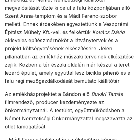
megvalósítását tűzte ki célul a falu központjában álló
Szent Anna-templom és a Mádl Ferenc-szobor
mellett. Ennek érdekében egyeztettünk a Veszprémi
Építész Műhely Kft.-vel, és felkértük
Kovács Dávid
okleveles építészmérnököt a látványtervek és a
projekt költségvetésének elkészítésére. Jelen
pillanatban az emlékház műszaki terveinek elkészítése
zajlik. Közben a tér északi oldalán már készül a teret
lezáró épület, amely egyúttal lesz biciklis pihenő és a
falu régi mezőgazdálkodását bemutató kiállítótér.
Az emlékházprojektet a Bándon élő
Buvári Tamás
filmrendező, producer kezdeményezte az
önkormányzatnál. A testület, együttműködésben a
Német Nemzetiségi Önkormányzattal megszavazta az
ötlet támogatását.
– Mádl Ferenc halála után az életműhöz képest