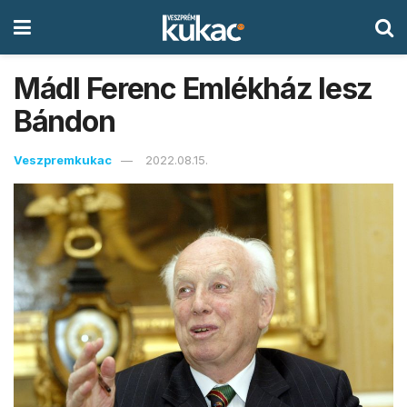
Mádl Ferenc Emlékház lesz
Bándon
Veszpremkukac
2022.08.15.