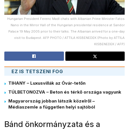
Hungarian President Ferenc Madl chats with Albanian Prime Minister Fatos
Nano in the Mirror Hall of the Hungarian presidental residence at Sandor
Palace 19 May 2005 prior to their talks. The Albanian arrived for a one-day
visit to Budapest. AFP PHOTO / ATTILA KISBENEDEK (Photo by ATTILA
KISBENEDEK / AFP)
EZ IS TETSZENI FOG
TIHANY – Luxusvillák az Óvár-tetőn
TÚLBETONOZVA – Beton és térkő országa vagyunk
Magyarország jobban látszik közelről –
Médiaszemle a független helyi sajtóból
Bánd önkormányzata és a