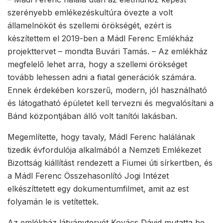
szerényebb emlékezéskultúra övezte a volt
államelnököt és szellemi örökségét, ezért is
készítettem el 2019-ben a Mádl Ferenc Emlékház
projekttervet – mondta Buvári Tamás. – Az emlékház
megfelelő lehet arra, hogy a szellemi örökséget
tovább lehessen adni a fiatal generációk számára.
Ennek érdekében korszerű, modern, jól használható
és látogatható épületet kell tervezni és megvalósítani a
Bánd központjában álló volt tanítói lakásban.
Megemlítette, hogy tavaly, Mádl Ferenc halálának
tizedik évfordulója alkalmából a Nemzeti Emlékezet
Bizottság kiállítást rendezett a Fiumei úti sírkertben, és
a Mádl Ferenc Összehasonlító Jogi Intézet
elkészíttetett egy dokumentumfilmet, amit az est
folyamán le is vetítettek.
Az emlékház látványtervét Kovács Dávid mutatta be