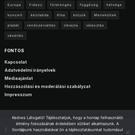
Europa
Fidesz
földrengés
függőség
hétvége
koncert
kézilabda
Kína
kütyük
Menekültek
plakát
rendszerváltás
Ukrajna
választás
vásárlás
FONTOS
Kapcsolat
Adatvédelmi irányelvek
Médiaajánlat
Hozzászólási és moderálási szabályzat
Impresszum
Kedves Látogató! Tájékoztatjuk, hogy a honlap felhasználói
élmény fokozásának érdekében sütiket alkalmazunk. A
honlapunk használatával ön a tájékoztatásunkat tudomásul