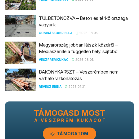
TÚLBETONOZVA – Beton és térkő országa
vagyunk
GOMBÁS GABRIELLA
2026.08.05.
Magyarország jobban látszik közelről –
Médiaszemle a független helyi sajtóból
VESZPREMKUKAC
2026.08.01.
BAKONYKARSZT – Veszprémben nem
várható vízkorlátozás
RÉVÉSZ ERIKA
2026.07.31.
TÁMOGASD MOST
A VESZPRÉM KUKACOT
TÁMOGATOM