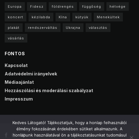
Europa
Fidesz
földrengés
függőség
hétvége
koncert
kézilabda
Kína
kütyük
Menekültek
plakát
rendszerváltás
Ukrajna
választás
vásárlás
FONTOS
Kapcsolat
Adatvédelmi irányelvek
Médiaajánlat
Hozzászólási és moderálási szabályzat
Impresszum
Kedves Látogató! Tájékoztatjuk, hogy a honlap felhasználói
élmény fokozásának érdekében sütiket alkalmazunk. A
honlapunk használatával ön a tájékoztatásunkat tudomásul