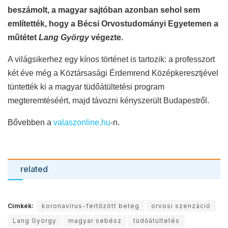
beszámolt, a magyar sajtóban azonban sehol sem
említették, hogy a Bécsi Orvostudományi Egyetemen a
műtétet
Lang György
végezte.
A világsikerhez egy kínos történet is tartozik: a professzort
két éve még a Köztársasági Érdemrend Középkeresztjével
tüntették ki a magyar tüdőátültetési program
megteremtéséért, majd távozni kényszerült Budapestről.
Bővebben a
valaszonline.hu
-n.
related
Címkék:
koronavírus-fertőzött beteg
orvosi szenzáció
Lang György
magyar sebész
tüdőátültetés