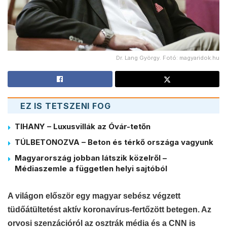
Dr. Lang György. Fotó: magyaridok.hu
EZ IS TETSZENI FOG
TIHANY – Luxusvillák az Óvár-tetőn
TÚLBETONOZVA – Beton és térkő országa vagyunk
Magyarország jobban látszik közelről –
Médiaszemle a független helyi sajtóból
A világon először egy magyar sebész végzett
tüdőátültetést aktív koronavírus-fertőzött betegen. Az
orvosi szenzációról az osztrák média és a CNN is