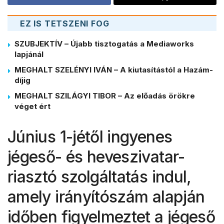
EZ IS TETSZENI FOG
SZUBJEKTÍV – Újabb tisztogatás a Mediaworks
lapjánál
MEGHALT SZELÉNYI IVÁN – A kiutasítástól a Hazám-
díjig
MEGHALT SZILÁGYI TIBOR – Az előadás örökre
véget ért
Június 1-jétől ingyenes
jégeső- és heveszivatar-
riasztó szolgáltatás indul,
amely irányítószám alapján
időben figyelmeztet a jégeső