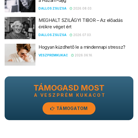
a Hazám-díjig
DALLOS ZSUZSA
2026.08.03.
MEGHALT SZILÁGYI TIBOR – Az előadás
örökre véget ért
DALLOS ZSUZSA
2026.07.03.
Hogyan küzdhető le a mindennapi stressz?
VESZPREMKUKAC
2026.06.16.
TÁMOGASD MOST
A VESZPRÉM KUKACOT
TÁMOGATOM