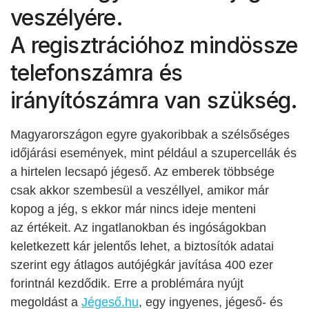
veszélyére.
A regisztrációhoz mindössze
telefonszámra és
irányítószámra van szükség.
Magyarországon egyre gyakoribbak a szélsőséges
időjárási események, mint például a szupercellák és
a hirtelen lecsapó jégeső. Az emberek többsége
csak akkor szembesül a veszéllyel, amikor már
kopog a jég, s ekkor már nincs ideje menteni
az értékeit. Az ingatlanokban és ingóságokban
keletkezett kár jelentős lehet, a biztosítók adatai
szerint egy átlagos autójégkár javítása 400 ezer
forintnál kezdődik. Erre a problémára nyújt
megoldást a
Jégeső.hu
, egy ingyenes, jégeső- és