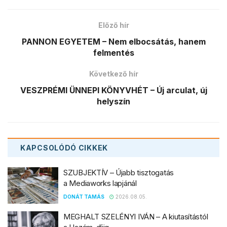
Előző hír
PANNON EGYETEM – Nem elbocsátás, hanem
felmentés
Következő hír
VESZPRÉMI ÜNNEPI KÖNYVHÉT – Új arculat, új
helyszín
KAPCSOLÓDÓ
CIKKEK
SZUBJEKTÍV – Újabb tisztogatás
a Mediaworks lapjánál
DONÁT TAMÁS
2026.08.05.
MEGHALT SZELÉNYI IVÁN – A kiutasítástól