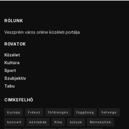
RÓLUNK
Veszprém város online közéleti portálja
ROVATOK
Közélet
Kultúra
Sport
Szubjektív
Tabu
CIMKEFELHŐ
Europa
Fidesz
földrengés
függőség
hétvége
koncert
kézilabda
Kína
kütyük
Menekültek