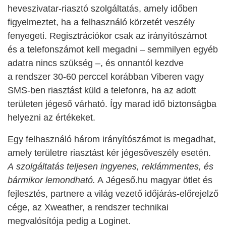
heveszivatar-riasztó szolgáltatás, amely időben
figyelmeztet, ha a felhasználó körzetét veszély
fenyegeti. Regisztrációkor csak az irányítószámot
és a telefonszámot kell megadni – semmilyen egyéb
adatra nincs szükség –, és onnantól kezdve
a rendszer 30-60 perccel korábban Viberen vagy
SMS-ben riasztást küld a telefonra, ha az adott
területen jégeső várható. Így marad idő biztonságba
helyezni az értékeket.
Egy felhasználó három irányítószámot is megadhat,
amely területre riasztást kér jégesőveszély esetén.
A
szolgáltatás teljesen ingyenes, reklámmentes, és
bármikor lemondható.
A Jégeső.hu magyar ötlet és
fejlesztés, partnere a világ vezető időjárás-előrejelző
cége, az Xweather, a rendszer technikai
megvalósítója pedig a Loginet.