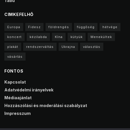
Tabu
CIMKEFELHŐ
Europa
Fidesz
földrengés
függőség
hétvége
koncert
kézilabda
Kína
kütyük
Menekültek
plakát
rendszerváltás
Ukrajna
választás
vásárlás
FONTOS
Kapcsolat
Adatvédelmi irányelvek
Médiaajánlat
Hozzászólási és moderálási szabályzat
Impresszum