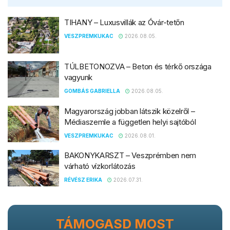
TIHANY – Luxusvillák az Óvár-tetőn
VESZPREMKUKAC
2026.08.05.
TÚLBETONOZVA – Beton és térkő országa
vagyunk
GOMBÁS GABRIELLA
2026.08.05.
Magyarország jobban látszik közelről –
Médiaszemle a független helyi sajtóból
VESZPREMKUKAC
2026.08.01.
BAKONYKARSZT – Veszprémben nem
várható vízkorlátozás
RÉVÉSZ ERIKA
2026.07.31.
TÁMOGASD MOST