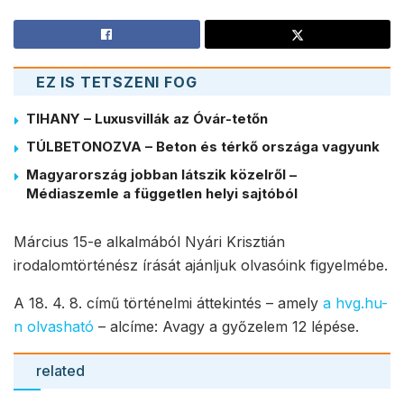
EZ IS TETSZENI FOG
TIHANY – Luxusvillák az Óvár-tetőn
TÚLBETONOZVA – Beton és térkő országa vagyunk
Magyarország jobban látszik közelről –
Médiaszemle a független helyi sajtóból
Március 15-e alkalmából Nyári Krisztián
irodalomtörténész írását ajánljuk olvasóink figyelmébe.
A 18. 4. 8. című történelmi áttekintés – amely
a hvg.hu-
n olvasható
– alcíme: Avagy a győzelem 12 lépése.
related