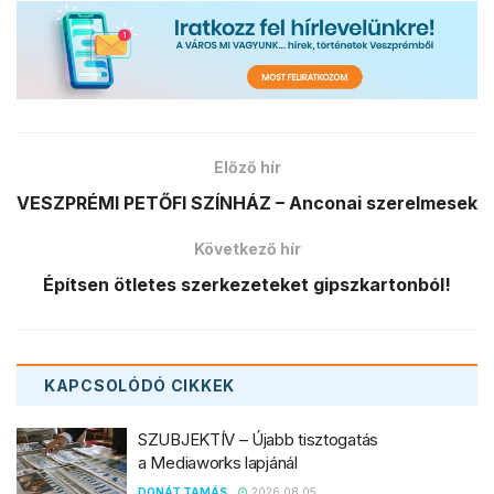
Előző hír
VESZPRÉMI PETŐFI SZÍNHÁZ – Anconai szerelmesek
Következő hír
Építsen ötletes szerkezeteket gipszkartonból!
KAPCSOLÓDÓ
CIKKEK
SZUBJEKTÍV – Újabb tisztogatás
a Mediaworks lapjánál
DONÁT TAMÁS
2026.08.05.