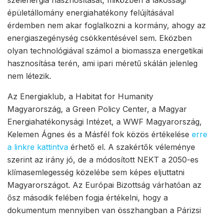
épületállomány energiahatékony felújításával
érdemben nem akar foglalkozni a kormány, ahogy az
energiaszegénység csökkentésével sem. Eközben
olyan technológiával számol a biomassza energetikai
hasznosítása terén, ami ipari méretű skálán jelenleg
nem létezik.
Az Energiaklub, a Habitat for Humanity
Magyarország, a Green Policy Center, a Magyar
Energiahatékonysági Intézet, a WWF Magyarország,
Kelemen Ágnes és a Másfél fok közös értékelése
erre
a linkre kattintva
érhető el. A szakértők véleménye
szerint az irány jó, de a módosított NEKT a 2050-es
klímasemlegesség közelébe sem képes eljuttatni
Magyarországot. Az Európai Bizottság várhatóan az
ősz második felében fogja értékelni, hogy a
dokumentum mennyiben van összhangban a Párizsi