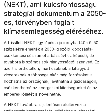
(NEKT), ami kulcsfontosságú
stratégiai dokumentum a 2050-
es, törvényben foglalt
klímasemlegesség eléréséhez.
A frissített NEKT egy lépés a jó irányba (40-ről 50
százalékra emelték a 2030-ig szóló kibocsátás-
csökkentési célszámot a bázisévhez képest), de
továbbra is számos sok hiányosságtól szenved. Ez
azért is érthetetlen, mert ezeknek a kihagyott
ziccereknek a többsége akár még forrásokat is
hozhatna az országnak, javíthatna a gazdaságon,
csökkenthetné az energetikai kitettségünket és az
emberek jóllétét is növelhetné.
A NEKT továbbra is jelentősen alultervezi a
szélenergia hasznosítását, miközben a lakossági