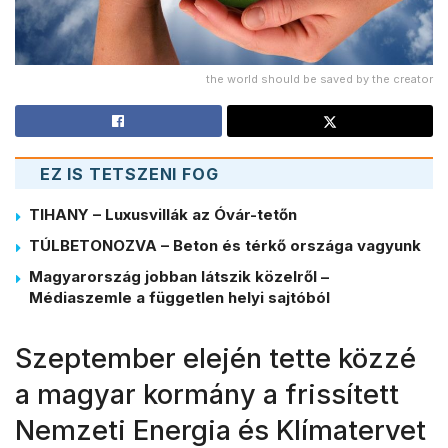
the world should be saved by the creator
EZ IS TETSZENI FOG
TIHANY – Luxusvillák az Óvár-tetőn
TÚLBETONOZVA – Beton és térkő országa vagyunk
Magyarország jobban látszik közelről –
Médiaszemle a független helyi sajtóból
Szeptember elején tette közzé
a magyar kormány a frissített
Nemzeti Energia és Klímatervet