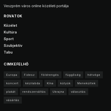
Veszprém város online közéleti portálja
ROVATOK
Közélet
Kultúra
Sport
Szubjektív
Tabu
CIMKEFELHŐ
Europa
Fidesz
földrengés
függőség
hétvége
koncert
kézilabda
Kína
kütyük
Menekültek
plakát
rendszerváltás
Ukrajna
választás
vásárlás