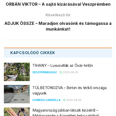
ORBÁN VIKTOR – A sajtó kizárásával Veszprémben
Következő hír
ADJUK ÖSSZE – Maradjon olvasónk és támogassa a
munkánkat!
KAPCSOLÓDÓ
CIKKEK
TIHANY – Luxusvillák az Óvár-tetőn
VESZPREMKUKAC
2026.08.05.
TÚLBETONOZVA – Beton és térkő országa
vagyunk
GOMBÁS GABRIELLA
2026.08.05.
Magyarország jobban látszik közelről –
Médiaszemle a független helyi sajtóból