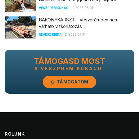
VESZPREMKUKAC
2026.08.01.
BAKONYKARSZT – Veszprémben nem
várható vízkorlátozás
RÉVÉSZ ERIKA
2026.07.31.
TÁMOGASD MOST
A VESZPRÉM KUKACOT
TÁMOGATOM
RÓLUNK