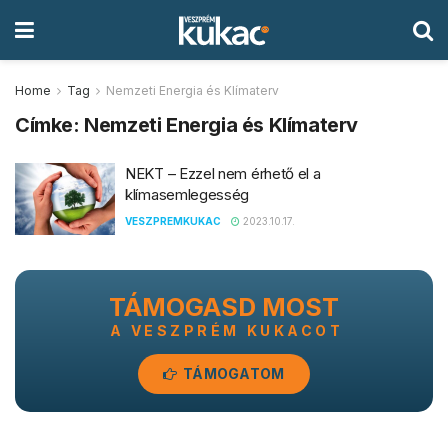
Home
Tag
Nemzeti Energia és Klímaterv
Címke:
Nemzeti Energia és Klímaterv
NEKT – Ezzel nem érhető el a
klímasemlegesség
VESZPREMKUKAC
2023.10.17.
TÁMOGASD MOST
A VESZPRÉM KUKACOT
TÁMOGATOM