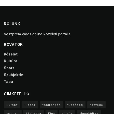
RÓLUNK
Veszprém város online közéleti portálja
ROVATOK
Közélet
Kultúra
Sport
Szubjektív
Tabu
CIMKEFELHŐ
Europa
Fidesz
földrengés
függőség
hétvége
koncert
kézilabda
Kína
kütyük
Menekültek