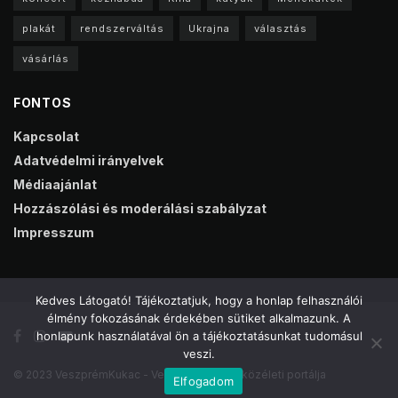
plakát
rendszerváltás
Ukrajna
választás
vásárlás
FONTOS
Kapcsolat
Adatvédelmi irányelvek
Médiaajánlat
Hozzászólási és moderálási szabályzat
Impresszum
Kedves Látogató! Tájékoztatjuk, hogy a honlap felhasználói
élmény fokozásának érdekében sütiket alkalmazunk. A
honlapunk használatával ön a tájékoztatásunkat tudomásul
veszi.
© 2023 VeszprémKukac - Veszprém online közéleti portálja
Elfogadom