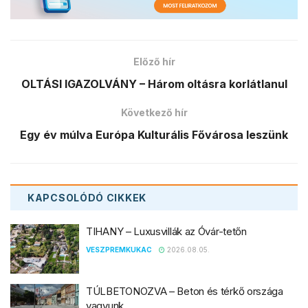
Előző hír
OLTÁSI IGAZOLVÁNY – Három oltásra korlátlanul
Következő hír
Egy év múlva Európa Kulturális Fővárosa leszünk
KAPCSOLÓDÓ
CIKKEK
TIHANY – Luxusvillák az Óvár-tetőn
VESZPREMKUKAC
2026.08.05.
TÚLBETONOZVA – Beton és térkő országa
vagyunk