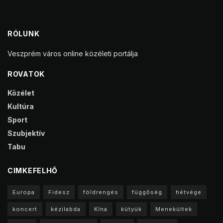
RÓLUNK
Veszprém város online közéleti portálja
ROVATOK
Közélet
Kultúra
Sport
Szubjektív
Tabu
CIMKEFELHŐ
Europa
Fidesz
földrengés
függőség
hétvége
koncert
kézilabda
Kína
kütyük
Menekültek