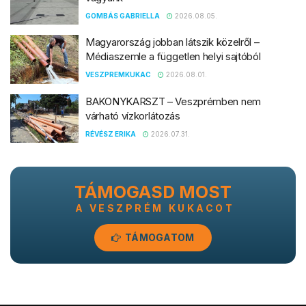
GOMBÁS GABRIELLA
2026.08.05.
Magyarország jobban látszik közelről –
Médiaszemle a független helyi sajtóból
VESZPREMKUKAC
2026.08.01.
BAKONYKARSZT – Veszprémben nem
várható vízkorlátozás
RÉVÉSZ ERIKA
2026.07.31.
TÁMOGASD MOST
A VESZPRÉM KUKACOT
TÁMOGATOM