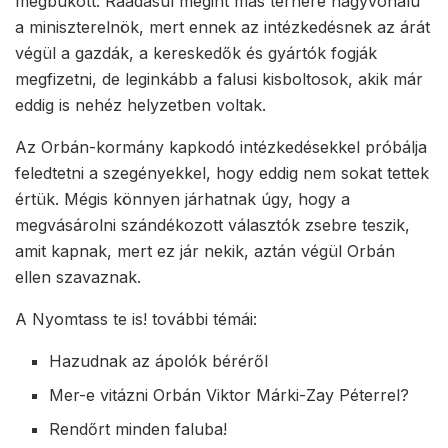
megbukott. Ráadásul megint más terhére nagyvonalú
a miniszterelnök, mert ennek az intézkedésnek az árát
végül a gazdák, a kereskedők és gyártók fogják
megfizetni, de leginkább a falusi kisboltosok, akik már
eddig is nehéz helyzetben voltak.
Az Orbán-kormány kapkodó intézkedésekkel próbálja
feledtetni a szegényekkel, hogy eddig nem sokat tettek
értük. Mégis könnyen járhatnak úgy, hogy a
megvásárolni szándékozott választók zsebre teszik,
amit kapnak, mert ez jár nekik, aztán végül Orbán
ellen szavaznak.
A Nyomtass te is! további témái:
Hazudnak az ápolók béréről
Mer-e vitázni Orbán Viktor Márki-Zay Péterrel?
Rendőrt minden faluba!