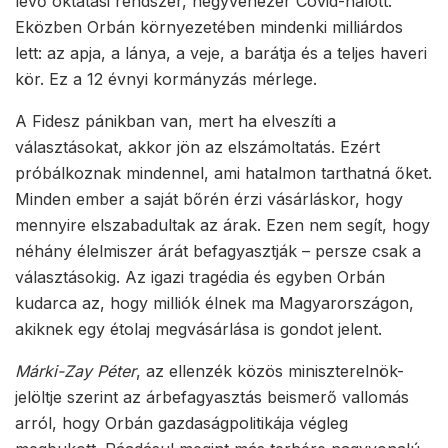
lévő oktatási rendszer, negyvenezer Covid-halott.
Eközben Orbán környezetében mindenki milliárdos
lett: az apja, a lánya, a veje, a barátja és a teljes haveri
kör. Ez a 12 évnyi kormányzás mérlege.
A Fidesz pánikban van, mert ha elveszíti a
választásokat, akkor jön az elszámoltatás. Ezért
próbálkoznak mindennel, ami hatalmon tarthatná őket.
Minden ember a saját bőrén érzi vásárláskor, hogy
mennyire elszabadultak az árak. Ezen nem segít, hogy
néhány élelmiszer árát befagyasztják – persze csak a
választásokig. Az igazi tragédia és egyben Orbán
kudarca az, hogy milliók élnek ma Magyarországon,
akiknek egy étolaj megvásárlása is gondot jelent.
Márki-Zay Péter
, az ellenzék közös miniszterelnök-
jelöltje szerint az árbefagyasztás beismerő vallomás
arról, hogy Orbán gazdaságpolitikája végleg