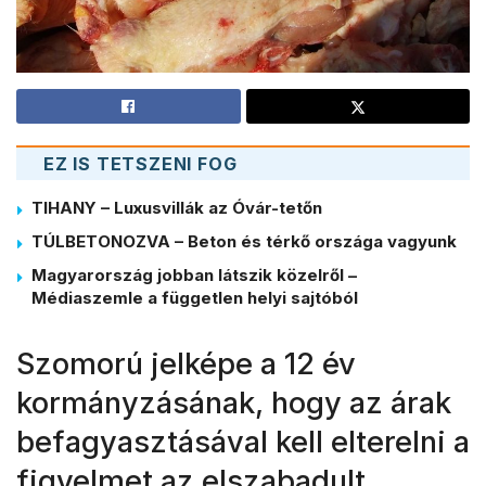
EZ IS TETSZENI FOG
TIHANY – Luxusvillák az Óvár-tetőn
TÚLBETONOZVA – Beton és térkő országa vagyunk
Magyarország jobban látszik közelről –
Médiaszemle a független helyi sajtóból
Szomorú jelképe a 12 év
kormányzásának, hogy az árak
befagyasztásával kell elterelni a
figyelmet az elszabadult