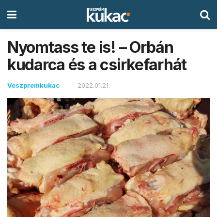
Nyomtass te is! – Orbán
kudarca és a csirkefarhát
Veszpremkukac
2022.01.21.