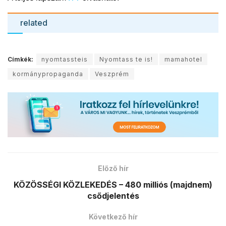
related
Címkék:
nyomtassteis
Nyomtass te is!
mamahotel
kormánypropaganda
Veszprém
Előző hír
KÖZÖSSÉGI KÖZLEKEDÉS – 480 milliós (majdnem)
csődjelentés
Következő hír