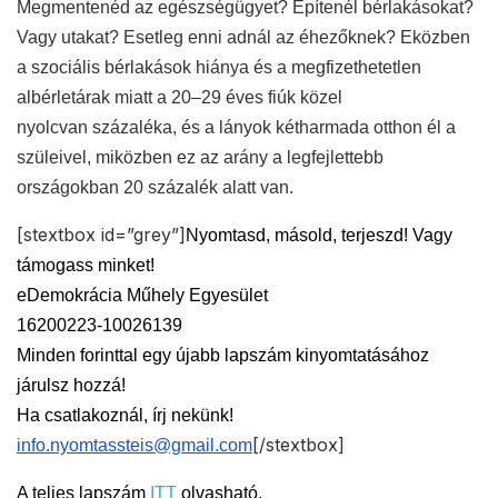
Megmentenéd az egészségügyet? Építenél bérlakásokat?
Vagy utakat? Esetleg enni adnál az éhezőknek? Eközben
a szociális bérlakások hiánya és a megfizethetetlen
albérletárak miatt a 20–29 éves fiúk közel
nyolcvan százaléka, és a lányok kétharmada otthon él a
szüleivel, miközben ez az arány a legfejlettebb
országokban 20 százalék alatt van.
[stextbox id=”grey”]
N
yomtasd, másold, terjeszd! Vagy
támogass minket!
eDemokrácia Műhely Egyesület
16200223-10026139
Minden forinttal egy újabb lapszám kinyomtatásához
járulsz hozzá!
Ha csatlakoznál, írj nekünk!
[/stextbox]
info.nyomtassteis@gmail.com
A teljes lapszám
ITT
olvasható.