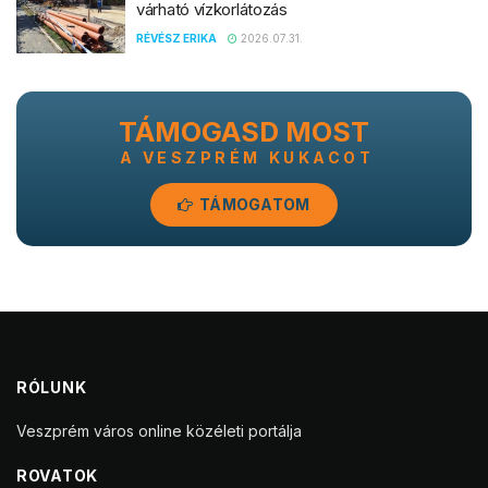
várható vízkorlátozás
RÉVÉSZ ERIKA
2026.07.31.
TÁMOGASD MOST
A VESZPRÉM KUKACOT
TÁMOGATOM
RÓLUNK
Veszprém város online közéleti portálja
ROVATOK