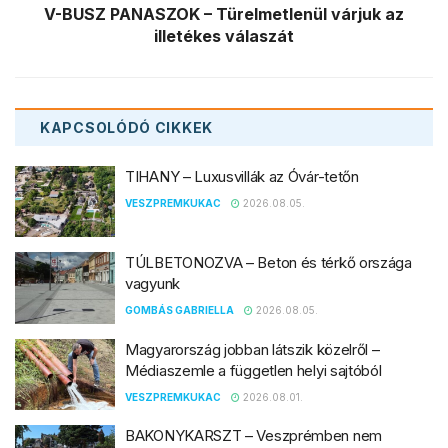
V-BUSZ PANASZOK – Türelmetlenül várjuk az
illetékes válaszát
KAPCSOLÓDÓ
CIKKEK
TIHANY – Luxusvillák az Óvár-tetőn
VESZPREMKUKAC
2026.08.05.
TÚLBETONOZVA – Beton és térkő országa
vagyunk
GOMBÁS GABRIELLA
2026.08.05.
Magyarország jobban látszik közelről –
Médiaszemle a független helyi sajtóból
VESZPREMKUKAC
2026.08.01.
BAKONYKARSZT – Veszprémben nem