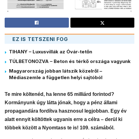
EZ IS TETSZENI FOG
TIHANY – Luxusvillák az Óvár-tetőn
TÚLBETONOZVA – Beton és térkő országa vagyunk
Magyarország jobban látszik közelről –
Médiaszemle a független helyi sajtóból
Te mire költenéd, ha lenne 65 milliárd forintod?
Kormányunk úgy látta jónak, hogy a pénz állami
propagandára fordítva hasznosul legjobban. Egy év
alatt ennyit költöttek ugyanis erre a célra – derül ki
többek között a Nyomtass te is! 109. számából.