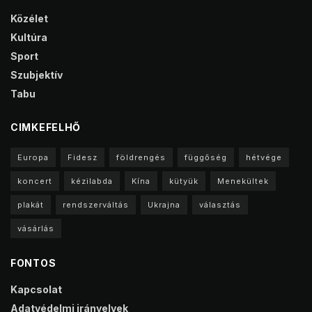
Közélet
Kultúra
Sport
Szubjektív
Tabu
CIMKEFELHŐ
Europa
Fidesz
földrengés
függőség
hétvége
koncert
kézilabda
Kína
kütyük
Menekültek
plakát
rendszerváltás
Ukrajna
választás
vásárlás
FONTOS
Kapcsolat
Adatvédelmi irányelvek