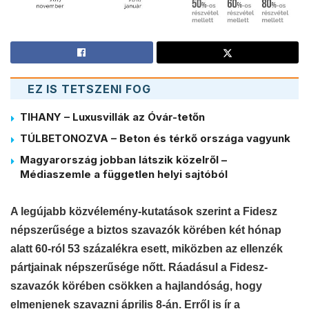
EZ IS TETSZENI FOG
TIHANY – Luxusvillák az Óvár-tetőn
TÚLBETONOZVA – Beton és térkő országa vagyunk
Magyarország jobban látszik közelről –
Médiaszemle a független helyi sajtóból
A legújabb közvélemény-kutatások szerint a Fidesz
népszerűsége a biztos szavazók körében két hónap
alatt 60-ról 53 százalékra esett, miközben az ellenzék
pártjainak népszerűsége nőtt. Ráadásul a Fidesz-
szavazók körében csökken a hajlandóság, hogy
elmenjenek szavazni április 8-án. Erről is ír a