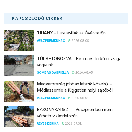
KAPCSOLÓDÓ
CIKKEK
TIHANY – Luxusvillák az Óvár-tetőn
VESZPREMKUKAC
2026.08.05.
TÚLBETONOZVA – Beton és térkő országa
vagyunk
GOMBÁS GABRIELLA
2026.08.05.
Magyarország jobban látszik közelről –
Médiaszemle a független helyi sajtóból
VESZPREMKUKAC
2026.08.01.
BAKONYKARSZT – Veszprémben nem
várható vízkorlátozás
RÉVÉSZ ERIKA
2026.07.31.