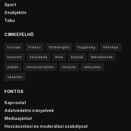
Sport
Szubjektív
Tabu
CIMKEFELHŐ
Europa
Fidesz
földrengés
függőség
hétvége
koncert
kézilabda
Kína
kütyük
Menekültek
plakát
rendszerváltás
Ukrajna
választás
vásárlás
FONTOS
Kapcsolat
Adatvédelmi irányelvek
Médiaajánlat
Hozzászólási és moderálási szabályzat