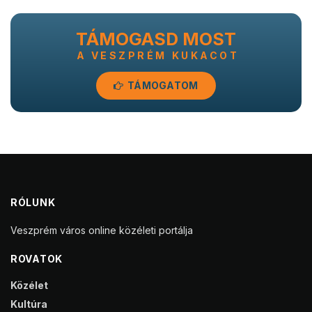
TÁMOGASD MOST
A VESZPRÉM KUKACOT
TÁMOGATOM
RÓLUNK
Veszprém város online közéleti portálja
ROVATOK
Közélet
Kultúra