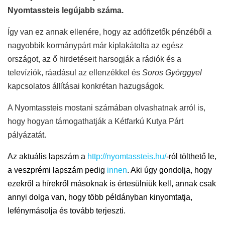
Nyomtassteis legújabb száma.
Így van ez annak ellenére, hogy az adófizetők pénzéből a
nagyobbik kormánypárt már kiplakátolta az egész
országot, az ő hirdetéseit harsogják a rádiók és a
televíziók, ráadásul az ellenzékkel és
Soros Györggyel
kapcsolatos állításai konkrétan hazugságok.
A Nyomtassteis mostani számában olvashatnak arról is,
hogy hogyan támogathatják a Kétfarkú Kutya Párt
pályázatát.
Az aktuális lapszám
a
http://nyomtassteis.hu/
-ról
tölthető le,
a veszprémi lapszám pedig
innen
.
Aki úgy gondolja, hogy
ezekről a hírekről másoknak is értesülniük kell, annak csak
annyi dolga van, hogy több példányban kinyomtatja,
lefénymásolja és tovább terjeszti.