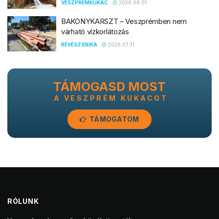
VESZPREMKUKAC
2026.08.01.
BAKONYKARSZT – Veszprémben nem
várható vízkorlátozás
RÉVÉSZ ERIKA
2026.07.31.
TÁMOGASD MOST
A VESZPRÉM KUKACOT
TÁMOGATOM
RÓLUNK