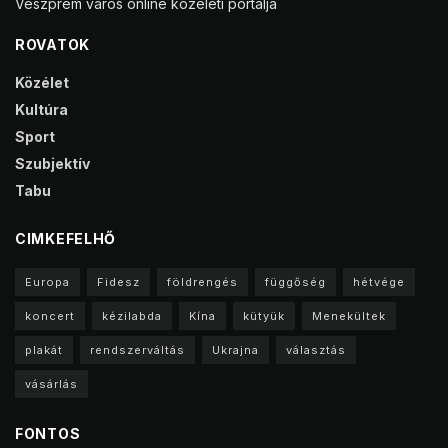
Veszprém város online közéleti portálja
ROVATOK
Közélet
Kultúra
Sport
Szubjektív
Tabu
CIMKEFELHŐ
Europa
Fidesz
földrengés
függőség
hétvége
koncert
kézilabda
Kína
kütyük
Menekültek
plakát
rendszerváltás
Ukrajna
választás
vásárlás
FONTOS