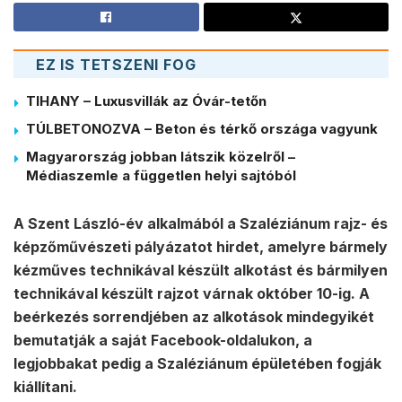
EZ IS TETSZENI FOG
TIHANY – Luxusvillák az Óvár-tetőn
TÚLBETONOZVA – Beton és térkő országa vagyunk
Magyarország jobban látszik közelről –
Médiaszemle a független helyi sajtóból
A Szent László-év alkalmából a Szaléziánum rajz- és
képzőművészeti pályázatot hirdet, amelyre bármely
kézműves technikával készült alkotást és bármilyen
technikával készült rajzot várnak október 10-ig. A
beérkezés sorrendjében az alkotások mindegyikét
bemutatják a saját Facebook-oldalukon, a
legjobbakat pedig a Szaléziánum épületében fogják
kiállítani.