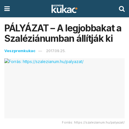
PÁLYÁZAT – A legjobbakat a
Szaléziánumban állítják ki
Veszpremkukac
2017.09.25.
Forrás: https://szalezianum.hu/palyazat/