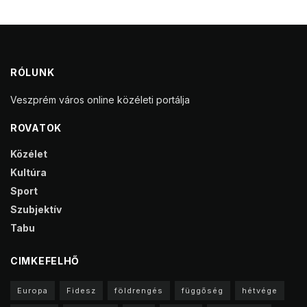
RÓLUNK
Veszprém város online közéleti portálja
ROVATOK
Közélet
Kultúra
Sport
Szubjektív
Tabu
CIMKEFELHŐ
Europa
Fidesz
földrengés
függőség
hétvége