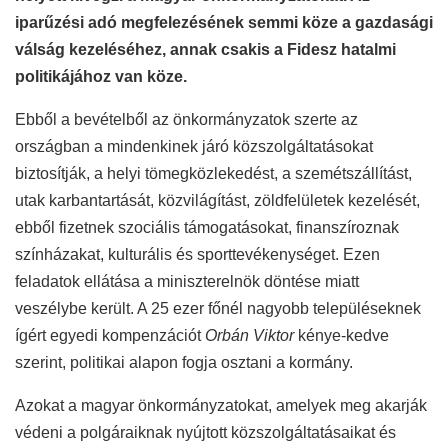
iparűzési adó megfelezésének semmi köze a gazdasági
válság kezeléséhez, annak csakis a Fidesz hatalmi
politikájához van köze.
Ebből a bevételből az önkormányzatok szerte az
országban a mindenkinek járó közszolgáltatásokat
biztosítják, a helyi tömegközlekedést, a szemétszállítást,
utak karbantartását, közvilágítást, zöldfelületek kezelését,
ebből fizetnek szociális támogatásokat, finanszíroznak
színházakat, kulturális és sporttevékenységet. Ezen
feladatok ellátása a miniszterelnök döntése miatt
veszélybe került. A 25 ezer főnél nagyobb településeknek
ígért egyedi kompenzációt
Orbán Viktor
kénye-kedve
szerint, politikai alapon fogja osztani a kormány.
Azokat a magyar önkormányzatokat, amelyek meg akarják
védeni a polgáraiknak nyújtott közszolgáltatásaikat és