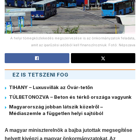
A helyi tömegközlekedés megszervezése is az önkormányzatok feladata,
amit az iparűzési adóból kell finanszírozniuk. Fotó: Népszava
EZ IS TETSZENI FOG
TIHANY – Luxusvillák az Óvár-tetőn
TÚLBETONOZVA – Beton és térkő országa vagyunk
Magyarország jobban látszik közelről –
Médiaszemle a független helyi sajtóból
A magyar miniszterelnök a bajba jutottak megsegítése
helyett kivégzi a magyar önkormányzatokat. Az