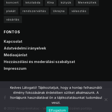
koncert
kézilabda
Kína
kütyük
Menekültek
plakát
rendszerváltás
Ukrajna
választás
vásárlás
FONTOS
Kapcsolat
Adatvédelmi irányelvek
Médiaajánlat
Hozzászólási és moderálási szabályzat
Impresszum
Kedves Látogató! Tájékoztatjuk, hogy a honlap felhasználói
élmény fokozásának érdekében sütiket alkalmazunk. A
honlapunk használatával ön a tájékoztatásunkat tudomásul
veszi.
© 2023 VeszprémKukac - Veszprém online közéleti portálja
Elfogadom