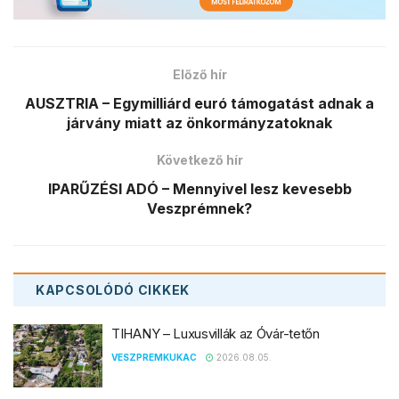
Előző hír
AUSZTRIA – Egymilliárd euró támogatást adnak a
járvány miatt az önkormányzatoknak
Következő hír
IPARŰZÉSI ADÓ – Mennyivel lesz kevesebb
Veszprémnek?
KAPCSOLÓDÓ
CIKKEK
TIHANY – Luxusvillák az Óvár-tetőn
VESZPREMKUKAC
2026.08.05.