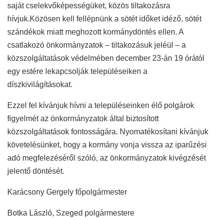
saját cselekvőképességüket, közös tiltakozásra
hívjuk.Közösen kell fellépnünk a sötét időket idéző, sötét
szándékok miatt meghozott kormánydöntés ellen. A
csatlakozó önkormányzatok – tiltakozásuk jeléül – a
közszolgáltatások védelmében december 23-án 19 órától
egy estére lekapcsolják településeiken a
díszkivilágításokat.
Ezzel fel kívánjuk hívni a településeinken élő polgárok
figyelmét az önkormányzatok által biztosított
közszolgáltatások fontosságára. Nyomatékosítani kívánjuk
követelésünket, hogy a kormány vonja vissza az iparűzési
adó megfelezéséről szóló, az önkormányzatok kivégzését
jelentő döntését.
Karácsony Gergely főpolgármester
Botka László, Szeged polgármestere