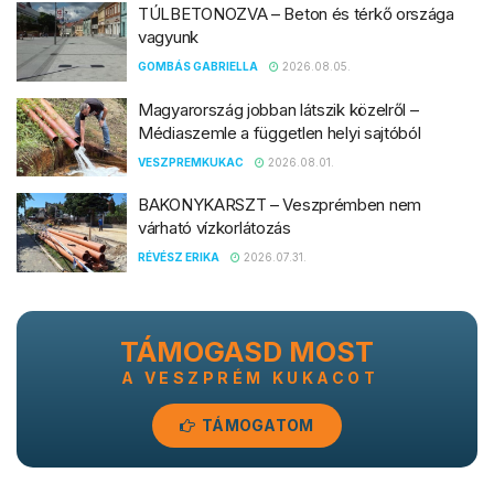
TÚLBETONOZVA – Beton és térkő országa
vagyunk
GOMBÁS GABRIELLA
2026.08.05.
Magyarország jobban látszik közelről –
Médiaszemle a független helyi sajtóból
VESZPREMKUKAC
2026.08.01.
BAKONYKARSZT – Veszprémben nem
várható vízkorlátozás
RÉVÉSZ ERIKA
2026.07.31.
TÁMOGASD MOST
A VESZPRÉM KUKACOT
TÁMOGATOM