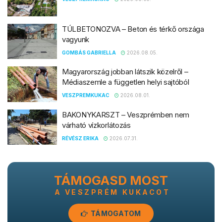
TÚLBETONOZVA – Beton és térkő országa
vagyunk
GOMBÁS GABRIELLA
2026.08.05.
Magyarország jobban látszik közelről –
Médiaszemle a független helyi sajtóból
VESZPREMKUKAC
2026.08.01.
BAKONYKARSZT – Veszprémben nem
várható vízkorlátozás
RÉVÉSZ ERIKA
2026.07.31.
TÁMOGASD MOST
A VESZPRÉM KUKACOT
TÁMOGATOM