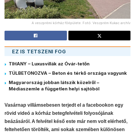
A veszprémi kórház főépülete. Fotó: Veszprém Kukac archív
EZ IS TETSZENI FOG
TIHANY – Luxusvillák az Óvár-tetőn
TÚLBETONOZVA – Beton és térkő országa vagyunk
Magyarország jobban látszik közelről –
Médiaszemle a független helyi sajtóból
Vasárnap villámsebesen terjedt el a facebookon egy
rövid videó a kórház betegfelvételi folyosójának
beázásáról. A felvétel késő este már nem volt elérhető,
feltehetően törölték, ami sokak szemében különösen