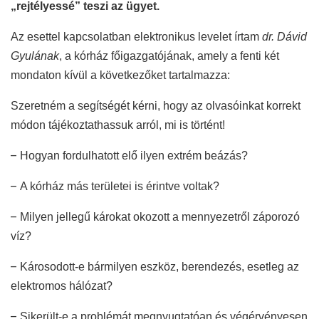
„rejtélyessé” teszi az ügyet.
Az esettel kapcsolatban elektronikus levelet írtam
dr. Dávid
Gyulának
, a kórház főigazgatójának, amely a fenti két
mondaton kívül a következőket tartalmazza:
Szeretném a segítségét kérni, hogy az olvasóinkat korrekt
módon tájékoztathassuk arról, mi is történt!
–
Hogyan fordulhatott elő ilyen extrém beázás?
–
A kórház más területei is érintve voltak?
–
Milyen jellegű károkat okozott a mennyezetről záporozó
víz?
–
Károsodott-e bármilyen eszköz, berendezés, esetleg az
elektromos hálózat?
–
Sikerült-e a problémát megnyugtatóan és végérvényesen