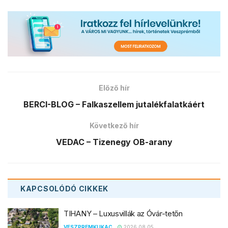
Előző hír
BERCI-BLOG – Falkaszellem jutalékfalatkáért
Következő hír
VEDAC – Tizenegy OB-arany
KAPCSOLÓDÓ
CIKKEK
TIHANY – Luxusvillák az Óvár-tetőn
VESZPREMKUKAC
2026.08.05.