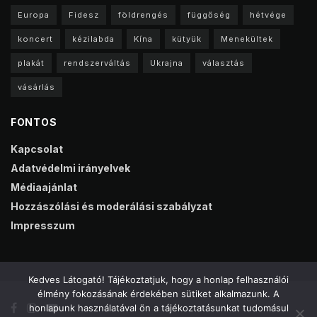
Europa
Fidesz
földrengés
függőség
hétvége
koncert
kézilabda
Kína
kütyük
Menekültek
plakát
rendszerváltás
Ukrajna
választás
vásárlás
FONTOS
Kapcsolat
Adatvédelmi irányelvek
Médiaajánlat
Hozzászólási és moderálási szabályzat
Impresszum
Kedves Látogató! Tájékoztatjuk, hogy a honlap felhasználói
élmény fokozásának érdekében sütiket alkalmazunk. A
honlapunk használatával ön a tájékoztatásunkat tudomásul