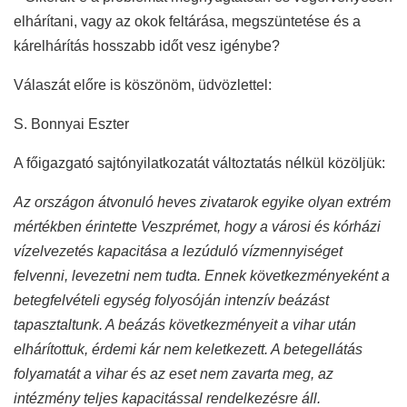
elhárítani, vagy az okok feltárása, megszüntetése és a
kárelhárítás hosszabb időt vesz igénybe?
Válaszát előre is köszönöm, üdvözlettel:
S. Bonnyai Eszter
A főigazgató sajtónyilatkozatát változtatás nélkül közöljük:
Az országon átvonuló heves zivatarok egyike olyan extrém
mértékben érintette Veszprémet, hogy a városi és kórházi
vízelvezetés kapacitása a lezúduló vízmennyiséget
felvenni, levezetni nem tudta. Ennek következményeként a
betegfelvételi egység folyosóján intenzív beázást
tapasztaltunk. A beázás következményeit a vihar után
elhárítottuk, érdemi kár nem keletkezett. A betegellátás
folyamatát a vihar és az eset nem zavarta meg, az
intézmény teljes kapacitással rendelkezésre áll.