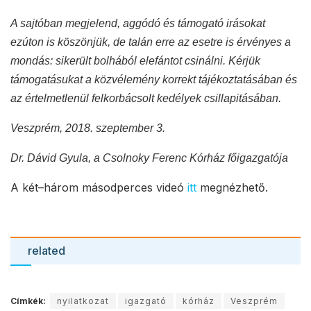
A sajtóban megjelend, aggódó és támogató irásokat
ezúton is köszönjük, de talán erre az esetre is érvényes a
mondás: sikerült bolhából elefántot csinálni. Kérjük
támogatásukat a közvélemény korrekt tájékoztatásában és
az értelmetlenül felkorbácsolt kedélyek csillapitásában.
Veszprém, 2018. szeptember 3.
Dr. Dávid Gyula, a Csolnoky Ferenc Kórház főigazgatója
A két–három másodperces videó
itt
megnézhető.
related
Címkék:
nyilatkozat
igazgató
kórház
Veszprém