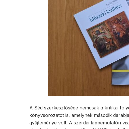
A Séd szerkesztősége nemcsak a kritikai folyói
könyvsorozatot is, amelynek második darabj
gyűjteménye volt. A szerdai lapbemutatón vi