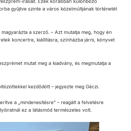
ű Veszprém-írásait. Ezek korábban különböző
orba gyűjtve szinte a város közelmúltjának történetét
 – magyarázta a szerző. – Azt mutatja meg, hogy én
tek koncertre, kiállításra, színházba járni, könyvet
eszprémet mutat meg a kiadvány, és megmutatja a
öltözöttekkel kezdődött – jegyezte meg Géczi.
rítve a „mindenesítésre” – reagált a felvetésre
lyóiratnál ez a látásmód természetes volt.