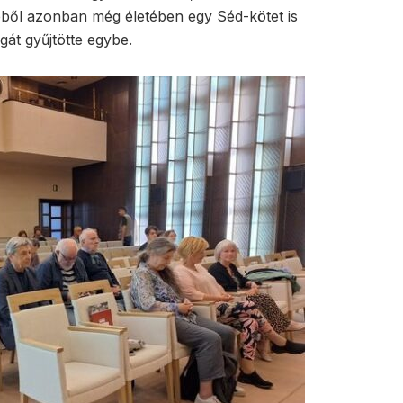
éséből azonban még életében egy Séd-kötet is
át gyűjtötte egybe.