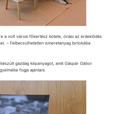
 a volt városi főkertész kötete, óriási az érdeklődés
er. – Felbecsülhetetlen ismeretanyag birtokába
készült gazdag képanyagot, amit Gáspár Gábor
igyelmébe fogja ajánlani.