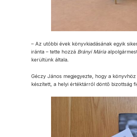
– Az utóbbi évek könyvkiadásának egyik sikere
iránta – tette hozzá
Brányi Mária
alpolgármest
kerültünk általa.
Géczy János megjegyezte, hogy a könyvhöz 
készített, a helyi értéktárról döntő bizottság f