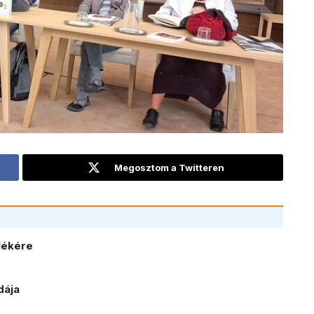
Megosztom a Twitteren
lékére
dája