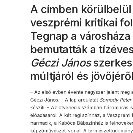
A címben körülbelül 
veszprémi kritikai fo
Tegnap a városháza
bemutatták a tízéves
Géczi János
szerkesz
múltjáról és jövőjéről
– Az első évben évente négyszer jelent meg a
Géczi János. – A lap arculatát
Somody Péter
készíti. – Az ötvenedik számban három írás 
előadásáról. A két régi színház, a Veszprémi
harmadik, a Kabóca Bábszínház is felnöveked
képzőművészeti vonal. A természettudományo