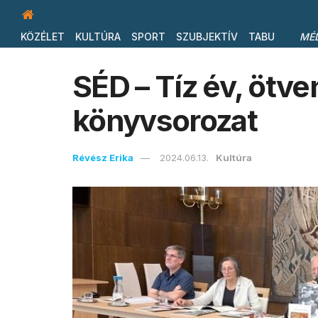
KÖZÉLET
KULTÚRA
SPORT
SZUBJEKTÍV
TABU
MÉ
SÉD – Tíz év, ötv
könyvsorozat
Révész Erika
2024.06.13.
Kultúra