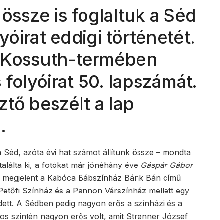
össze is foglaltuk a Séd
lyóirat eddigi történetét.
 Kossuth-termében
 folyóirat 50. lapszámát.
tő beszélt a lap
.
 Séd, azóta évi hat számot állítunk össze – mondta
találta ki, a fotókat már jónéhány éve
Gáspár Gábor
is megjelent a Kabóca Bábszínház Bánk Bán című
 Petőfi Színház és a Pannon Várszínház mellett egy
ett. A Sédben pedig nagyon erős a színházi és a
s szintén nagyon erős volt, amit Strenner József