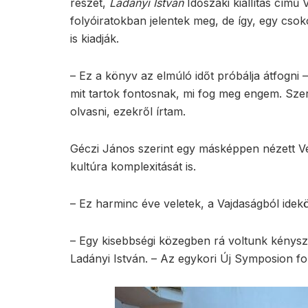
részét,
Ladányi István
Időszaki kiállítás cím
folyóiratokban jelentek meg, de így, egy csok
is kiadják.
– Ez a könyv az elmúló időt próbálja átfogni
mit tartok fontosnak, mi fog meg engem. Szere
olvasni, ezekről írtam.
Géczi János szerint egy másképpen nézett V
kultúra komplexitását is.
– Ez harminc éve veletek, a Vajdaságból idek
– Egy kisebbségi közegben rá voltunk kénysze
Ladányi István. – Az egykori Új Symposion fo