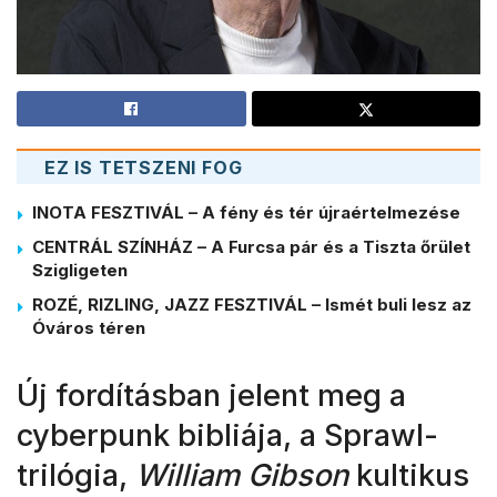
EZ IS TETSZENI FOG
INOTA FESZTIVÁL – A fény és tér újraértelmezése
CENTRÁL SZÍNHÁZ – A Furcsa pár és a Tiszta őrület
Szigligeten
ROZÉ, RIZLING, JAZZ FESZTIVÁL – Ismét buli lesz az
Óváros téren
Új fordításban jelent meg a
cyberpunk bibliája, a Sprawl-
trilógia,
William Gibson
kultikus