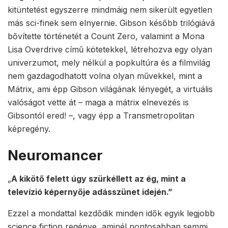
kitüntetést egyszerre mindmáig nem sikerült egyetlen
más sci-finek sem elnyernie. Gibson később trilógiává
bővítette történetét a Count Zero, valamint a Mona
Lisa Overdrive című kötetekkel, létrehozva egy olyan
univerzumot, mely nélkül a popkultúra és a filmvilág
nem gazdagodhatott volna olyan művekkel, mint a
Mátrix, ami épp Gibson világának lényegét, a virtuális
valóságot vette át – maga a mátrix elnevezés is
Gibsontól ered! –, vagy épp a Transmetropolitan
képregény.
Neuromancer
„
A kikötő felett úgy szürkéllett az ég, mint a
televízió képernyője adásszünet idején.”
Ezzel a mondattal kezdődik minden idők egyik legjobb
science fiction regénye, aminél pontosabban semmi