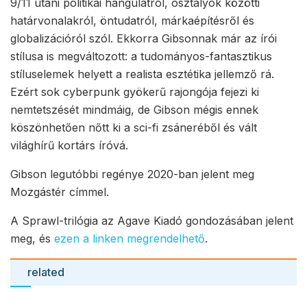
9/11 utáni politikai hangulatról, osztályok közötti
határvonalakról, öntudatról, márkaépítésről és
globalizációról szól. Ekkorra Gibsonnak már az írói
stílusa is megváltozott: a tudományos-fantasztikus
stíluselemek helyett a realista esztétika jellemző rá.
Ezért sok cyberpunk gyökerű rajongója fejezi ki
nemtetszését mindmáig, de Gibson mégis ennek
köszönhetően nőtt ki a sci-fi zsáneréből és vált
világhírű kortárs íróvá.
Gibson legutóbbi regénye 2020-ban jelent meg
Mozgástér címmel.
A Sprawl-trilógia az Agave Kiadó gondozásában jelent
meg, és
ezen a linken megrendelhető
.
related