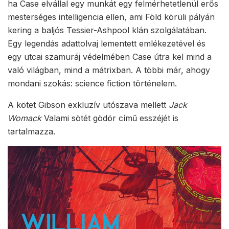
ha Case elvállal egy munkát egy felmérhetetlenül erős
mesterséges intelligencia ellen, ami Föld körüli pályán
kering a baljós Tessier-Ashpool klán szolgálatában.
Egy legendás adattolvaj lementett emlékezetével és
egy utcai szamuráj védelmében Case útra kel mind a
való világban, mind a mátrixban. A többi már, ahogy
mondani szokás: science fiction történelem.
A kötet Gibson exkluzív utószava mellett
Jack
Womack
Valami sötét gödör című esszéjét is
tartalmazza.