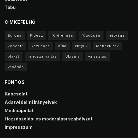
Tabu
CIMKEFELHŐ
Europa
Fidesz
földrengés
függőség
hétvége
koncert
kézilabda
Kína
kütyük
Menekültek
plakát
rendszerváltás
Ukrajna
választás
vásárlás
FONTOS
Kapcsolat
Adatvédelmi irányelvek
Médiaajánlat
Hozzászólási és moderálási szabályzat
Impresszum