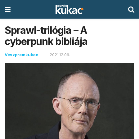
Sprawl-trilógia – A
cyberpunk bibliája
Veszpremkukac
2021.12.06.