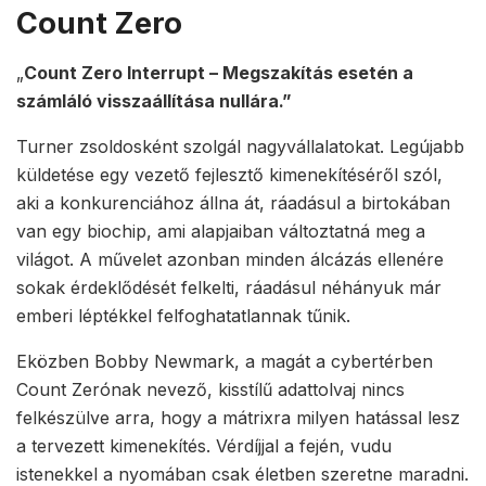
Count Zero
„
Count
Z
ero
I
nterrupt – Megszakítás esetén
a
számláló visszaállítása nullára.”
Turner zsoldosként szolgál nagyvállalatokat. Legújabb
küldetése egy vezető fejlesztő kimenekítéséről szól,
aki a konkurenciához állna át, ráadásul a birtokában
van egy biochip, ami alapjaiban változtatná meg a
világot. A művelet azonban minden álcázás ellenére
sokak érdeklődését felkelti, ráadásul néhányuk már
emberi léptékkel felfoghatatlannak tűnik.
Eközben Bobby Newmark, a magát a cybertérben
Count Zerónak nevező, kisstílű adattolvaj nincs
felkészülve arra, hogy a mátrixra milyen hatással lesz
a tervezett kimenekítés. Vérdíjjal a fején, vudu
istenekkel a nyomában csak életben szeretne maradni.