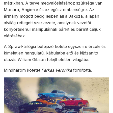
mátrixban. A terve megvalósításához szüksége van
Monára, Angie-re és az egész emberiségre. Az
ármány mögött pedig lesben áll a Jakuza, a japán
alvilág rettegett szervezete, amelynek vezetői
könyörtelenül manipulálnak bárkit és bármit céljuk
eléréséhez.
A Sprawl-trilógia befejező kötete egyszerre érzéki és
kíméletlen hangulatú, kábulatba ejtő és kijózanító
utazás William Gibson felejthetetlen világába.
Mindhárom kötetet
Farkas Veronika
fordította.