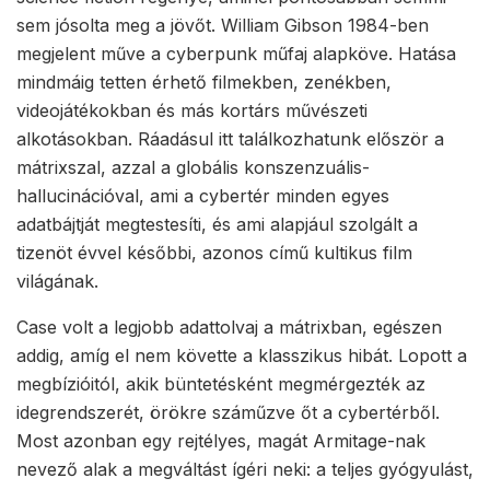
sem jósolta meg a jövőt. William Gibson 1984-ben
megjelent műve a cyberpunk műfaj alapköve. Hatása
mindmáig tetten érhető filmekben, zenékben,
videojátékokban és más kortárs művészeti
alkotásokban. Ráadásul itt találkozhatunk először a
mátrixszal, azzal a globális konszenzuális-
hallucinációval, ami a cybertér minden egyes
adatbájtját megtestesíti, és ami alapjául szolgált a
tizenöt évvel későbbi, azonos című kultikus film
világának.
Case volt a legjobb adattolvaj a mátrixban, egészen
addig, amíg el nem követte a klasszikus hibát. Lopott a
megbízióitól, akik büntetésként megmérgezték az
idegrendszerét, örökre száműzve őt a cybertérből.
Most azonban egy rejtélyes, magát Armitage-nak
nevező alak a megváltást ígéri neki: a teljes gyógyulást,