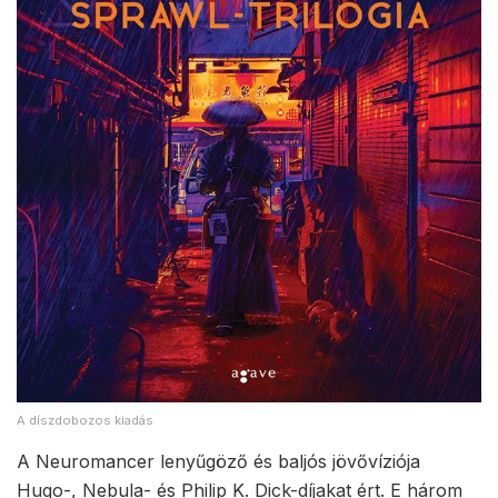
A díszdobozos kiadás
A Neuromancer lenyűgöző és baljós jövővíziója
Hugo-, Nebula- és Philip K. Dick-díjakat ért. E három