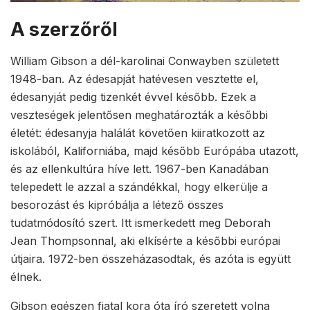
A szerzőről
William Gibson a dél-karolinai Conwayben született
1948-ban. Az édesapját hatévesen vesztette el,
édesanyját pedig tizenkét évvel később. Ezek a
veszteségek jelentősen meghatározták a későbbi
életét: édesanyja halálát követően kiiratkozott az
iskolából, Kaliforniába, majd később Európába utazott,
és az ellenkultúra híve lett. 1967-ben Kanadában
telepedett le azzal a szándékkal, hogy elkerülje a
besorozást és kipróbálja a létező összes
tudatmódosító szert. Itt ismerkedett meg Deborah
Jean Thompsonnal, aki elkísérte a későbbi európai
útjaira. 1972-ben összeházasodtak, és azóta is együtt
élnek.
Gibson egészen fiatal kora óta író szeretett volna