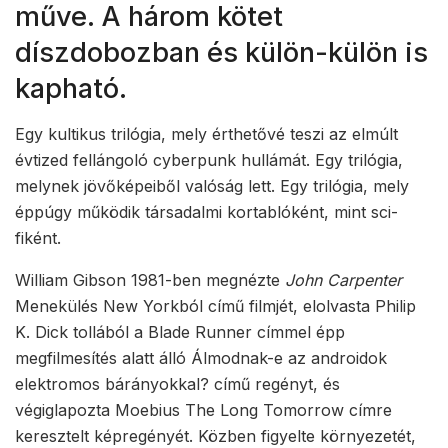
műve. A három kötet
díszdobozban és külön-külön is
kapható.
Egy kultikus trilógia, mely érthetővé teszi az elmúlt
évtized fellángoló cyberpunk hullámát. Egy trilógia,
melynek jövőképeiből valóság lett. Egy trilógia, mely
éppúgy működik társadalmi kortablóként, mint sci-
fiként.
William Gibson 1981-ben megnézte
John Carpenter
Menekülés New Yorkból című filmjét, elolvasta Philip
K. Dick tollából a Blade Runner címmel épp
megfilmesítés alatt álló Álmodnak-e az androidok
elektromos bárányokkal? című regényt, és
végiglapozta Moebius The Long Tomorrow címre
keresztelt képregényét. Közben figyelte környezetét,