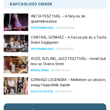
KAPCSOLÓDÓ
CIKKEK
INOTA FESZTIVÁL – A fény és tér
újraértelmezése
VESZPREMKUKAC
2026.08.05.
CENTRÁL SZÍNHÁZ – A Furcsa pár és a Tiszta
őrület Szigligeten
VESZPREMKUKAC
2026.07.18.
ROZÉ, RIZLING, JAZZ FESZTIVÁL – Ismét buli
lesz az Óváros téren
RÉVÉSZ ERIKA
2026.06.24.
SZÍNHÁZI LEGENDÁK – Mellettem az utódom,
avagy Hyppoliték duplán
DALLOS ZSUZSA
2026.06.21.