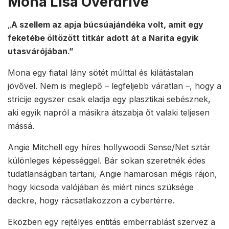
Mona Lisa Overdrive
„
A szellem az apja búcsúajándéka volt, amit egy
feketébe öltözött titkár adott át a Narita egyik
utasvárójában.”
Mona egy fiatal lány sötét múlttal és kilátástalan
jövővel. Nem is meglepő – legfeljebb váratlan –, hogy a
stricije egyszer csak eladja egy plasztikai sebésznek,
aki egyik napról a másikra átszabja őt valaki teljesen
mássá.
Angie Mitchell egy híres hollywoodi Sense/Net sztár
különleges képességgel. Bár sokan szeretnék édes
tudatlanságban tartani, Angie hamarosan mégis rájön,
hogy kicsoda valójában és miért nincs szüksége
deckre, hogy rácsatlakozzon a cybertérre.
Eközben egy rejtélyes entitás emberrablást szervez a