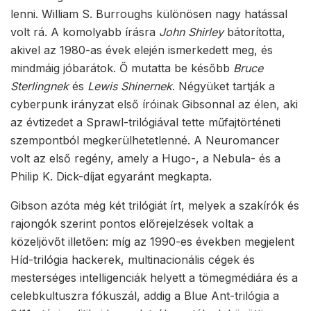
lenni. William S. Burroughs különösen nagy hatással
volt rá. A komolyabb írásra
John Shirley
bátorította,
akivel az 1980-as évek elején ismerkedett meg, és
mindmáig jóbarátok. Ő mutatta be később
Bruce
Sterlingnek
és
Lewis Shinerne
k
. Négyüket tartják a
cyberpunk irányzat első íróinak Gibsonnal az élen, aki
az évtizedet a Sprawl-trilógiával tette műfajtörténeti
szempontból megkerülhetetlenné. A Neuromancer
volt az első regény, amely a Hugo-, a Nebula- és a
Philip K. Dick-díjat egyaránt megkapta.
Gibson azóta még két trilógiát írt, melyek a szakírók és
rajongók szerint pontos előrejelzések voltak a
közeljövőt illetően: míg az 1990-es években megjelent
Híd-trilógia hackerek, multinacionális cégek és
mesterséges intelligenciák helyett a tömegmédiára és a
celebkultuszra fókuszál, addig a Blue Ant-trilógia a