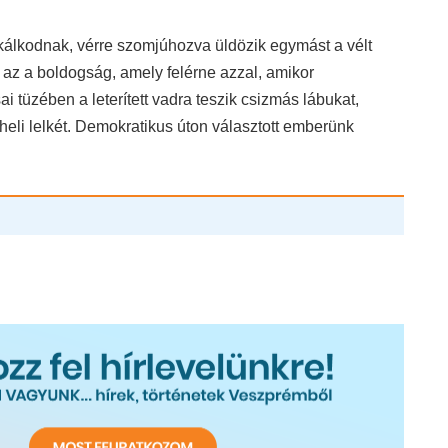
kálkodnak, vérre szomjúhozva üldözik egymást a vélt
s az a boldogság, amely felérne azzal, amikor
i tüzében a leterített vadra teszik csizmás lábukat,
heli lelkét. Demokratikus úton választott emberünk