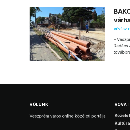
BAKO
várha
RÉVÉSZ E
– Veszpr
Radács A
továbbra 
RÓLUNK
ROVA
Közéle
Veszprém város online közéleti portálja
Kultúra