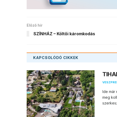
Előző hír
SZÍNHÁZ – Költői káromkodás
KAPCSOLÓDÓ
CIKKEK
TIHAN
VESZPR
Ide már 
meg koll
szerkesz