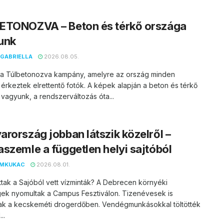
ETONOZVA – Beton és térkő országa
unk
GABRIELLA
2026.08.05.
t a Túlbetonozva kampány, amelyre az ország minden
 érkeztek elrettentő fotók. A képek alapján a beton és térkő
vagyunk, a rendszerváltozás óta...
rország jobban látszik közelről –
szemle a független helyi sajtóból
EMKUKAC
2026.08.01.
ttak a Sajóból vett vízminták? A Debrecen környéki
ek nyomultak a Campus Fesztiválon. Tizenévesek is
ak a kecskeméti drogerdőben. Vendégmunkásokkal töltötték
..