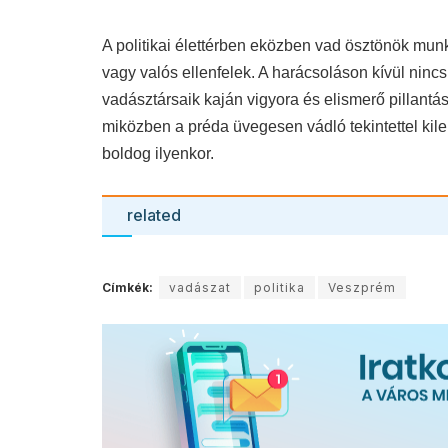
A politikai élettérben eközben vad ösztönök mun
vagy valós ellenfelek. A harácsoláson kívül ninc
vadásztársaik kaján vigyora és elismerő pillantása
miközben a préda üvegesen vádló tekintettel kile
boldog ilyenkor.
related
Címkék:
vadászat
politika
Veszprém