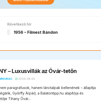
Következő hír
1956 – Filmest Bándon
Y – Luxusvillák az Óvár-tetőn
EMKUKAC
2026.08.05.
nem paragrafusok, hanem lánctalpak kellenének – állapítja
égánk, Győrffy Árpád, a Balatontipp.hu alapítója és
tője Tihany Óvár...