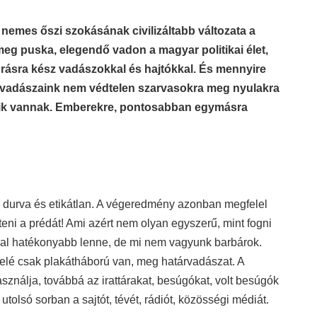
nemes őszi szokásának civilizáltabb változata a
meg puska, elegendő vadon a magyar politikai élet,
rásra kész vadászokkal és hajtókkal. És mennyire
i vadászaink nem védtelen szarvasokra meg nyulakra
leik vannak. Emberekre, pontosabban egymásra
or durva és etikátlan. A végeredmény azonban megfelel
teni a prédát! Ami azért nem olyan egyszerű, mint fogni
kkal hatékonyabb lenne, de mi nem vagyunk barbárok.
lé csak plakátháború van, meg határvadászat. A
sználja, továbbá az irattárakat, besúgókat, volt besúgók
tolsó sorban a sajtót, tévét, rádiót, közösségi médiát.