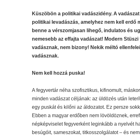
Küszöbön a politikai vadászidény. A vadászat 
politikai levadászás, amelyhez nem kell erdő 
benne a vérszomjasan lihegő, indulatos és ug
nemesebb az effajta vadászat! Modern Stüsz
vadásznak, nem bizony! Nekik méltó ellenfe
vadásznak.
Nem kell hozzá puska!
A fegyvertár néha szofisztikus, kifinomult, másk
minden vadászat céljának: az üldözés után leterí
egy puskát és kilőni az áldozatot. Ez persze so
Ebben a magyar erdőben nem lövöldöznek, errefe
népképviselet fegyverként leginkább a nyelvét ha
besúgóit, sameszokat, titkosszolgálatot – és nem u