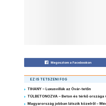
Megosztom a Facebookon
EZ IS TETSZENI FOG
TIHANY – Luxusvillák az Óvár-tetőn
TÚLBETONOZVA – Beton és térkő országa 
Magyarország jobban látszik közelről – Méd