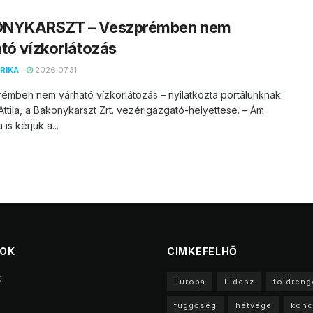
NYKARSZT – Veszprémben nem
tó vízkorlátozás
RIKA
2026.07.31.
émben nem várható vízkorlátozás – nyilatkozta portálunknak
ttila, a Bakonykarszt Zrt. vezérigazgató-helyettese. – Ám
is kérjük a...
TOK
CIMKEFELHŐ
t
Europa
Fidesz
földreng
függőség
hétvége
konc