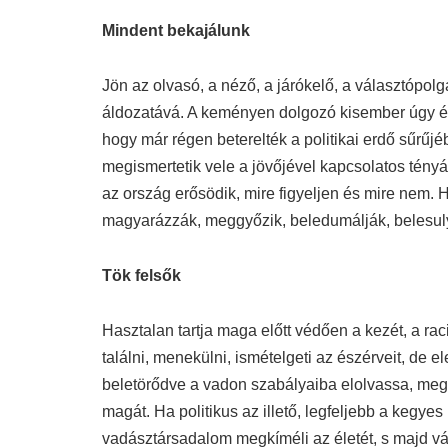
Mindent bekajálunk
Jön az olvasó, a néző, a járókelő, a választópolg
áldozatává. A keményen dolgozó kisember úgy érz
hogy már régen beterelték a politikai erdő sűrűjéb
megismertetik vele a jövőjével kapcsolatos tényál
az ország erősödik, mire figyeljen és mire nem. 
magyarázzák, meggyőzik, beledumálják, belesulyko
Tök f
e
lsők
Hasztalan tartja maga előtt védően a kezét, a raci
találni, menekülni, ismételgeti az észérveit, de 
beletörődve a vadon szabályaiba elolvassa, megné
magát. Ha politikus az illető, legfeljebb a kegye
vadásztársadalom megkíméli az életét, s majd vá