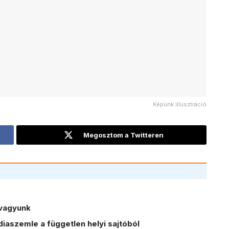
Képünk illusztráció
Megosztom a Twitteren
vagyunk
iaszemle a független helyi sajtóból