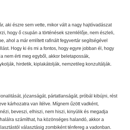
ár, aki észre sem vette, mikor vált a nagy hajtóvadászat
i, hogy ő csupán a történések szemlélője, nem észleli,
e, ahol a már említett rafinált fegyvertár segítségével
lást. Hogy ki és mi a fontos, hogy egyre jobban él, hogy
Ha nem érti meg egyből, akkor beletapossák,
lják, hirdetik, kiplakátolják, nemzetileg konzultálják.
onalitását, józanságát, pártatlanságát, próbál kibújni, rést
eleve kárhozatra van ítélve. Mígnem űzött vadként,
zi, beveszi, elhiszi, nem hiszi, kinyúlik és megadja
s halálra számíthat, ha közönséges halandó, akkor a
lasztástól választásig zombiként ténfereg a vadonban.