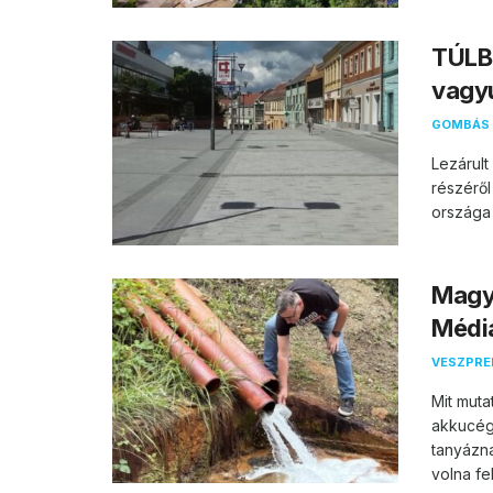
TÚLB
vagy
GOMBÁS 
Lezárul
részéről
országa 
Magya
Média
VESZPR
Mit muta
akkucég
tanyázn
volna fel.