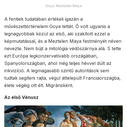
Goya: Meztelen Maya
A fentiek tudatában értékeli igazán a
művészettörténelem Goya tettét. Ő volt ugyanis a
legnagyobbak közül az első, aki szakított ezzel a
képmutatással, és a Meztelen Maya festményét néven
nevezte. Nem bújt a mitológia védőszárnya alá. S tette
ezt Európa legkonzervatívabb országában,
Spanyolországban, ahol még teljes hévvel dúlt az
inkvizíció. A legmagasabb szintű autoritások sem
tudtak segíteni rajta, végül áttelepült Franciaországba,
élete végéig ott élt. Migránsként.
Az első Vénusz