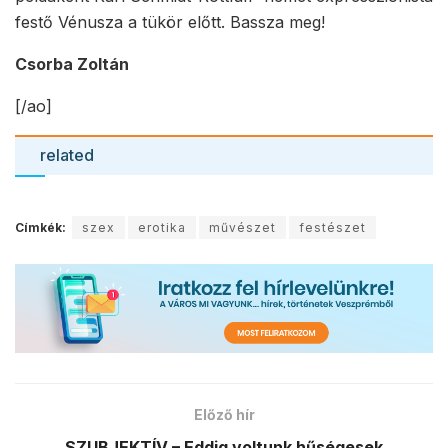
festő Vénusza a tükör előtt. Bassza meg!
Csorba Zoltán
[/ao]
related
Címkék:
szex
erotika
művészet
festészet
Előző hír
SZUBJEKTÍV – Eddig voltunk hűségesek