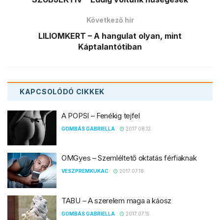
Következő hír
LILIOMKERT – A hangulat olyan, mint
Káptalantótiban
KAPCSOLÓDÓ
CIKKEK
A POPSI – Fenékig tejfel
GOMBÁS GABRIELLA
2017.08.12.
OMGyes – Szemléltető oktatás férfiaknak
VESZPREMKUKAC
2017.07.18.
TABU – A szerelem maga a káosz
GOMBÁS GABRIELLA
2017.07.15.