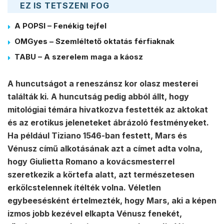
EZ IS TETSZENI FOG
A POPSI – Fenékig tejfel
OMGyes – Szemléltető oktatás férfiaknak
TABU – A szerelem maga a káosz
A huncutságot a reneszánsz kor olasz mesterei
találták ki. A huncutság pedig abból állt, hogy
mitológiai témára hivatkozva festették az aktokat
és az erotikus jeleneteket ábrázoló festményeket.
Ha például Tiziano 1546-ban festett, Mars és
Vénusz című alkotásának azt a címet adta volna,
hogy Giulietta Romano a kovácsmesterrel
szeretkezik a körtefa alatt, azt természetesen
erkölcstelennek ítélték volna. Véletlen
egybeesésként értelmezték, hogy Mars, aki a képen
izmos jobb kezével elkapta Vénusz fenekét,