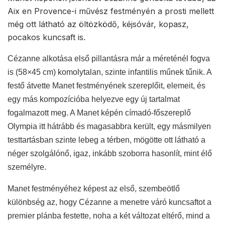
Aix en Provence-i művész festményén a prosti mellett
még ott látható az öltözködő, kéjsóvár, kopasz,
pocakos kuncsaft is.
Cézanne alkotása első pillantásra már a méreténél fogva
is (58×45 cm) komolytalan, szinte infantilis műnek tűnik. A
festő átvette Manet festményének szereplőit, elemeit, és
egy más kompozícióba helyezve egy új tartalmat
fogalmazott meg. A Manet képén címadó-főszereplő
Olympia itt hátrább és magasabbra került, egy másmilyen
testtartásban szinte lebeg a térben, mögötte ott látható a
néger szolgálónő, igaz, inkább szoborra hasonlít, mint élő
személyre.
Manet festményéhez képest az első, szembeötlő
különbség az, hogy Cézanne a menetre váró kuncsaftot a
premier plánba festette, noha a két változat eltérő, mind a