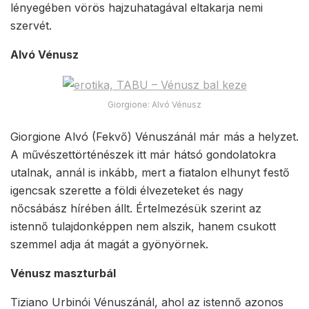
lényegében vörös hajzuhatagával eltakarja nemi
szervét.
Alvó Vénusz
Giorgione: Alvó Vénusz
Giorgione Alvó (Fekvő) Vénuszánál már más a helyzet.
A művészettörténészek itt már hátsó gondolatokra
utalnak, annál is inkább, mert a fiatalon elhunyt festő
igencsak szerette a földi élvezeteket és nagy
nőcsábász hírében állt. Értelmezésük szerint az
istennő tulajdonképpen nem alszik, hanem csukott
szemmel adja át magát a gyönyörnek.
Vénusz maszturbál
Tiziano Urbinói Vénuszánál, ahol az istennő azonos