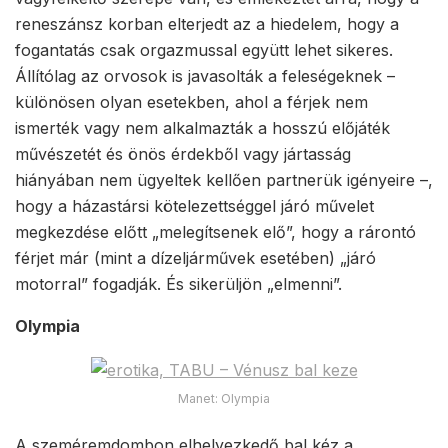
reneszánsz korban elterjedt az a hiedelem, hogy a
fogantatás csak orgazmussal együtt lehet sikeres.
Állítólag az orvosok is javasolták a feleségeknek –
különösen olyan esetekben, ahol a férjek nem
ismerték vagy nem alkalmazták a hosszú előjáték
művészetét és önös érdekből vagy jártasság
hiányában nem ügyeltek kellően partnerük igényeire –,
hogy a házastársi kötelezettséggel járó művelet
megkezdése előtt „melegítsenek elő”, hogy a rárontó
férjet már (mint a dízeljárművek esetében) „járó
motorral” fogadják. És sikerüljön „elmenni”.
Olympia
Manet: Olympia
A szeméremdombon elhelyezkedő bal kéz a