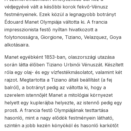
védjegyévé vált a későbbi korok fekvő-Vénusz
festményeinek. Ezek közül a legnagyobb botrányt
Édouard Manet Olympiája váltotta ki. A francia
impresszionista festő nyíltan hivatkozott a
folytonosságra, Giorgione, Tiziano, Velazquez, Goya
alkotásaira.
Manet egyébként 1853-ban, olaszországi utazása
során látta élőben Tiziano Urbinói Vénuszát. Készített
róla egy olaj- és egy vízfestékmásolatot, valamint két
rajzot. Megtartotta a Tiziano általi beállítást (a fej
balról), a botrányt pedig az váltotta ki, hogy a
szerelem istennőjét Manet a mitológiai környezet
helyett egy kuplerájba helyezte, az istennő pedig egy
prosti. A francia festő Olympiájának testtartása
hasonló, mint a nagy elődök festményein látható,
szintén a jobb kezén könyököl és hasonló karkötőt