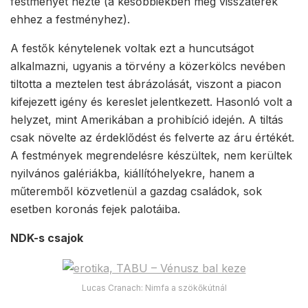
festményét nézte (a későbbiekben még visszatérek
ehhez a festményhez).
A festők kénytelenek voltak ezt a huncutságot
alkalmazni, ugyanis a törvény a közerkölcs nevében
tiltotta a meztelen test ábrázolását, viszont a piacon
kifejezett igény és kereslet jelentkezett. Hasonló volt a
helyzet, mint Amerikában a prohibíció idején. A tiltás
csak növelte az érdeklődést és felverte az áru értékét.
A festmények megrendelésre készültek, nem kerültek
nyilvános galériákba, kiállítóhelyekre, hanem a
műteremből közvetlenül a gazdag családok, sok
esetben koronás fejek palotáiba.
NDK-s csajok
Lucas Cranach: Nimfa a szökőkútnál