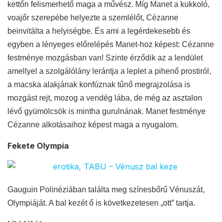
kettőn felismerhető maga a művész. Míg Manet a kukkoló,
voajőr szerepébe helyezte a szemlélőt, Cézanne
beinvitálta a helyiségbe. És ami a legérdekesebb és
egyben a lényeges előrelépés Manet-hoz képest: Cézanne
festménye mozgásban van! Szinte érződik az a lendület
amellyel a szolgálólány lerántja a leplet a pihenő prostiról,
a macska alakjának konfúznak tűnő megrajzolása is
mozgást rejt, mozog a vendég lába, de még az asztalon
lévő gyümölcsök is mintha gurulnának. Manet festménye
Cézanne alkotásaihoz képest maga a nyugalom.
Fekete Olympia
Gauguin Polinéziában találta meg színesbőrű Vénuszát,
Olympiáját. A bal kezét ő is következetesen „ott” tartja.