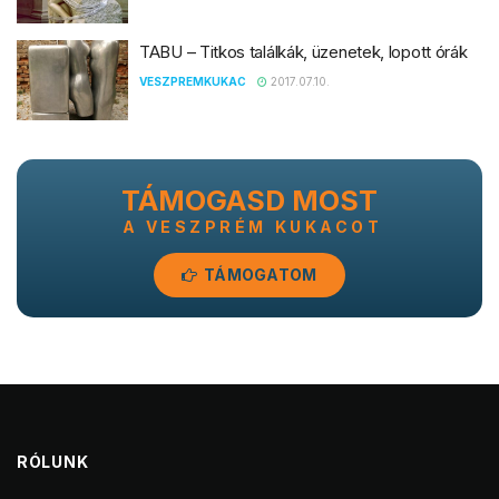
TABU – Titkos találkák, üzenetek, lopott órák
VESZPREMKUKAC
2017.07.10.
TÁMOGASD MOST
A VESZPRÉM KUKACOT
TÁMOGATOM
RÓLUNK