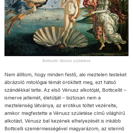
Botticelli: Vénusz születése
Nem állítom, hogy minden festő, aki meztelen testeket
ábrázoló mitológiai témát örökített meg, ezt hátsó
szándékkal tette. Az első Vénusz alkotóját, Botticellit –
ismerve jellemét, életútját – biztosan nem a
meztelenség látványa, az erotikus töltet vezérelte,
amikor megfestette a Vénusz születése című világhírű
alkotást. Vénusz bal kezének elhelyezését is inkább
Botticelli szemérmességével magyarázom, az istennő