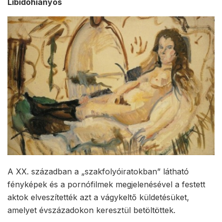
Libidóhiányos
A XX. században a „szakfolyóiratokban” látható
fényképek és a pornófilmek megjelenésével a festett
aktok elveszítették azt a vágykeltő küldetésüket,
amelyet évszázadokon keresztül betöltöttek.