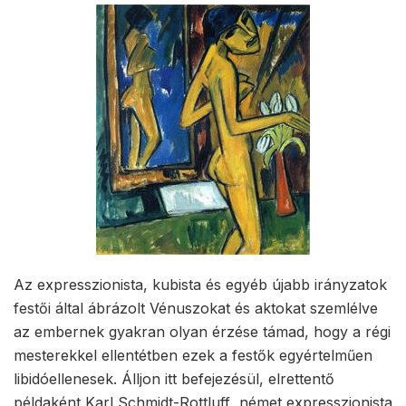
Az expresszionista, kubista és egyéb újabb irányzatok
festői által ábrázolt Vénuszokat és aktokat szemlélve
az embernek gyakran olyan érzése támad, hogy a régi
mesterekkel ellentétben ezek a festők egyértelműen
libidóellenesek. Álljon itt befejezésül, elrettentő
példaként Karl Schmidt-Rottluff német expresszionista