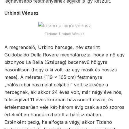
legnevesebb festményeinek egyike is így készült.
Urbinói Vénusz
Tiziano: Urbinói Vénusz
A megrendelő, Urbino hercege, név szerint
Guidobaldo Della Rovere meghatározta, hogy a nő egy
bizonyos La Bella (Szépség) becenevű hölgyre
hasonlítson (hogy ő ki volt, az egy másik és hosszú
mese). A méretes (119 x 165 cm) festményre
„hálószobai használat céljából” volt szüksége a
hercegnek, aki akkor 24 éves volt, már négy éve nős,
feleségével 11 éves korában házasodott össze, és
értelemszerűen vele két-három évig csak a szó szoros
értelmében hancúrozhatott a hálószobában.
Esténként pedig, ha elfogta a vágy, akkor Tiziano