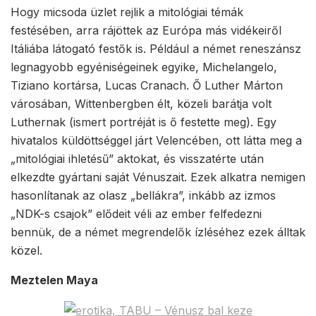
Hogy micsoda üzlet rejlik a mitológiai témák
festésében, arra rájöttek az Európa más vidékeiről
Itáliába látogató festők is. Például a német reneszánsz
legnagyobb egyéniségeinek egyike, Michelangelo,
Tiziano kortársa, Lucas Cranach. Ő Luther Márton
városában, Wittenbergben élt, közeli barátja volt
Luthernak (ismert portréját is ő festette meg). Egy
hivatalos küldöttséggel járt Velencében, ott látta meg a
„mitológiai ihletésű” aktokat, és visszatérte után
elkezdte gyártani saját Vénuszait. Ezek alkatra nemigen
hasonlítanak az olasz „bellákra”, inkább az izmos
„NDK-s csajok” elődeit véli az ember felfedezni
bennük, de a német megrendelők ízléséhez ezek álltak
közel.
Meztelen Maya