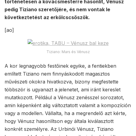
történetesen a kovácsmesterre hasonlít, Vénusz
pedig Tiziano szeretőjére, és nem vontak le
következtetést az erkölcscsőszök.
[ao]
Tiziano: Mars és Vénusz
A kor legnagyobb festőinek egyike, a fentiekben
említett Tiziano nem finnyáskodott magasztos
művészeti okokra hivatkozva, bizony megfestette
többször is ugyanazt a jelenetet, ami iránt kereslet
mutatkozott. Például a Vénusz zenésszel sorozatot,
amin képenként alig változtatott valamit a kompozíción
vagy a modellen. Vállalta, ha a megrendelő azt kérte,
hogy Vénusz hasonlítson egy általa kiválasztott
konkrét személyre. Az Urbinói Vénusz, Tiziano