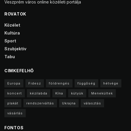
Veszprém város online közéleti portálja
ROVATOK
Közélet
Kultúra
Sport
Szubjektív
Tabu
CIMKEFELHŐ
Europa
Fidesz
földrengés
függőség
hétvége
koncert
kézilabda
Kína
kütyük
Menekültek
plakát
rendszerváltás
Ukrajna
választás
vásárlás
FONTOS