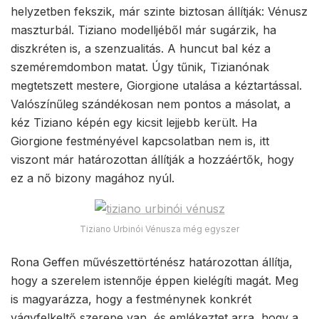
helyzetben fekszik, már szinte biztosan állítják: Vénusz
maszturbál. Tiziano modelljéből már sugárzik, ha
diszkréten is, a szenzualitás. A huncut bal kéz a
szeméremdombon matat. Úgy tűnik, Tizianónak
megtetszett mestere, Giorgione utalása a kéztartással.
Valószínűleg szándékosan nem pontos a másolat, a
kéz Tiziano képén egy kicsit lejjebb került. Ha
Giorgione festményével kapcsolatban nem is, itt
viszont már határozottan állítják a hozzáértők, hogy
ez a nő bizony magához nyúl.
Tiziano Urbinói Vénusza még egyszer
Rona Geffen művészettörténész határozottan állítja,
hogy a szerelem istennője éppen kielégíti magát. Meg
is magyarázza, hogy a festménynek konkrét
vágyfelkeltő szerepe van, és emlékeztet arra, hogy a