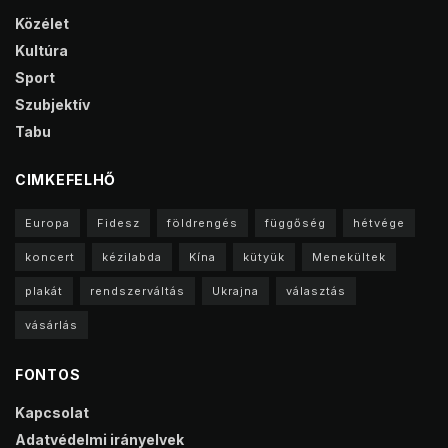
Közélet
Kultúra
Sport
Szubjektív
Tabu
CIMKEFELHŐ
Europa
Fidesz
földrengés
függőség
hétvége
koncert
kézilabda
Kína
kütyük
Menekültek
plakát
rendszerváltás
Ukrajna
választás
vásárlás
FONTOS
Kapcsolat
Adatvédelmi irányelvek