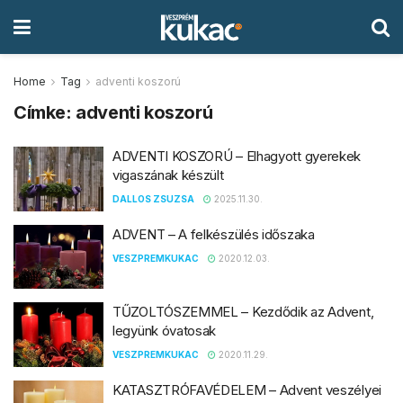
Home
Tag
adventi koszorú
Címke:
adventi koszorú
ADVENTI KOSZORÚ – Elhagyott gyerekek
vigaszának készült
DALLOS ZSUZSA
2025.11.30.
ADVENT – A felkészülés időszaka
VESZPREMKUKAC
2020.12.03.
TŰZOLTÓSZEMMEL – Kezdődik az Advent,
legyünk óvatosak
VESZPREMKUKAC
2020.11.29.
KATASZTRÓFAVÉDELEM – Advent veszélyei