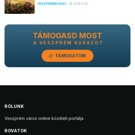
VESZPREMKUKAC
2019.11.30.
TÁMOGASD MOST
A VESZPRÉM KUKACOT
TÁMOGATOM
RÓLUNK
Veszprém város online közéleti portálja
ROVATOK