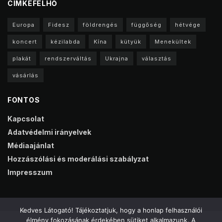
CIMKEFELHŐ
Europa
Fidesz
földrengés
függőség
hétvége
koncert
kézilabda
Kína
kütyük
Menekültek
plakát
rendszerváltás
Ukrajna
választás
vásárlás
FONTOS
Kapcsolat
Adatvédelmi irányelvek
Médiaajánlat
Hozzászólási és moderálási szabályzat
Impresszum
Kedves Látogató! Tájékoztatjuk, hogy a honlap felhasználói
élmény fokozásának érdekében sütiket alkalmazunk. A