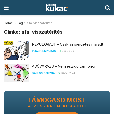
Home
Tag
áfa-visszatérítés
Címke:
áfa-visszatérítés
REPÜLŐRAJT – Csak az ígérgetés maradt
VESZPREMKUKAC
2025.02.26.
ADÓVARÁZS – Nem eszik olyan forrón…
DALLOS ZSUZSA
2025.02.24.
TÁMOGASD MOST
A VESZPRÉM KUKACOT