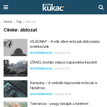
Home
Tag
áldozat
Címke:
áldozat
VILÁGNAP – A nők elleni erőszak áldozataira
emlékezünk
VESZPREMKUKAC
2025.11.25.
IZRAEL brutális válaszcsapásokba kezdett
VESZPREMKUKAC
2023.10.10.
Kampány – A verbális kapcsolati erőszak is
fájdalmas
VESZPREMKUKAC
2022.02.14.
Tolerancia – avagy tanuljuk a türelmet