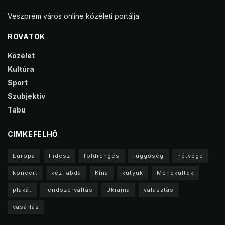
Veszprém város online közéleti portálja
ROVATOK
Közélet
Kultúra
Sport
Szubjektív
Tabu
CIMKEFELHŐ
Europa
Fidesz
földrengés
függőség
hétvége
koncert
kézilabda
Kína
kütyük
Menekültek
plakát
rendszerváltás
Ukrajna
választás
vásárlás