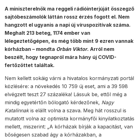
A miniszterelnök ma reggeli rádióinterjúját összegző
sajtóbeszámolók láttán rossz érzés fogott el. Nem
hangzott el ugyanis a napi új víruspozitívak száma.
Meghalt 213 beteg, 1174 ember van
lélegeztetőgépen, és még több mint 9 ezren vannak
kórházban – mondta
Orbán Viktor
. Arról nem
beszélt, hogy tegnapról mára hány új COVID-
fertőzöttet találtak.
Nem kellett sokáig várni a hivatalos kormányzati portál
közlésére: a növekedés 10 759 új eset, ami a 39 598
elvégzett teszt 27 százaléka! Lássuk be, ettől még a
mindig egyetértőn bólogató kérdezőnek,
Nagy
Katalinnak
is elállt volna a szava. Meg hát rosszul is
mutatott volna az optimista kormányfői kinyilatkoztatás
mellett, miszerint: „A kórházak bírják a kapacitást, van
bőségesen szabad ágy a kórházakban, a