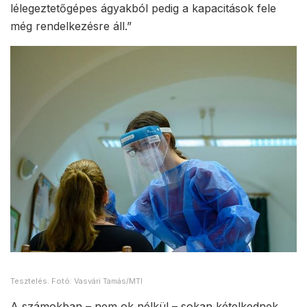
lélegeztetőgépes ágyakból pedig a kapacitások fele
még rendelkezésre áll.”
Tesztelés. Fotó: Vasvári Tamás/MTI
A számokban – nem ok nélkül – sokan kételkednek.