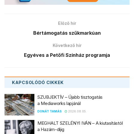
Előző hír
Bértámogatás szűkmarkúan
Következő hír
Egyéves a Petőfi Színház programja
KAPCSOLÓDÓ
CIKKEK
SZUBJEKTÍV – Újabb tisztogatás
a Mediaworks lapjánál
DONÁT TAMÁS
2026.08.05.
MEGHALT SZELÉNYI IVÁN – A kiutasítástól
a Hazám-díjig