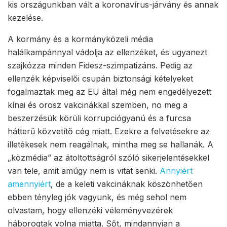
kis országunkban vált a koronavírus-járvány és annak
kezelése.
A kormány és a kormányközeli média
halálkampánnyal vádolja az ellenzéket, és ugyanezt
szajkózza minden Fidesz-szimpatizáns. Pedig az
ellenzék képviselői csupán biztonsági kételyeket
fogalmaztak meg az EU által még nem engedélyezett
kínai és orosz vakcinákkal szemben, no meg a
beszerzésük körüli korrupciógyanú és a furcsa
hátterű közvetítő cég miatt. Ezekre a felvetésekre az
illetékesek nem reagálnak, mintha meg se hallanák. A
„közmédia” az átoltottságról szóló sikerjelentésekkel
van tele, amit amúgy nem is vitat senki.
Annyiért
amennyiért
, de a keleti vakcináknak köszönhetően
ebben tényleg jók vagyunk, és még sehol nem
olvastam, hogy ellenzéki véleményvezérek
háborogtak volna miatta. Sőt, mindannyian a