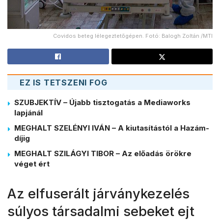
Covidos beteg lélegeztetőgépen. Fotó: Balogh Zoltán /MTI
EZ IS TETSZENI FOG
SZUBJEKTÍV – Újabb tisztogatás a Mediaworks
lapjánál
MEGHALT SZELÉNYI IVÁN – A kiutasítástól a Hazám-
díjig
MEGHALT SZILÁGYI TIBOR – Az előadás örökre
véget ért
Az elfuserált járványkezelés
súlyos társadalmi sebeket ejt