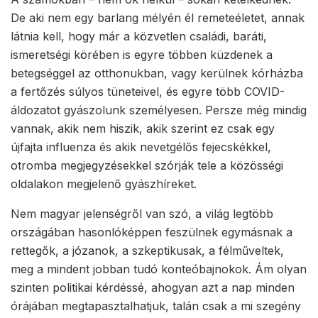
De aki nem egy barlang mélyén él remeteéletet, annak
látnia kell, hogy már a közvetlen családi, baráti,
ismeretségi körében is egyre többen küzdenek a
betegséggel az otthonukban, vagy kerülnek kórházba
a fertőzés súlyos tüneteivel, és egyre több COVID-
áldozatot gyászolunk személyesen. Persze még mindig
vannak, akik nem hiszik, akik szerint ez csak egy
újfajta influenza és akik nevetgélős fejecskékkel,
otromba megjegyzésekkel szórják tele a közösségi
oldalakon megjelenő gyászhíreket.
Nem magyar jelenségről van szó, a világ legtöbb
országában hasonlóképpen feszülnek egymásnak a
rettegők, a józanok, a szkeptikusak, a félműveltek,
meg a mindent jobban tudó konteóbajnokok. Ám olyan
szinten politikai kérdéssé, ahogyan azt a nap minden
órájában megtapasztalhatjuk, talán csak a mi szegény