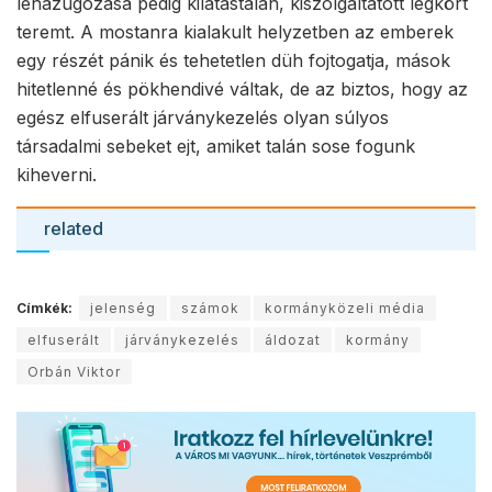
lehazugozása pedig kilátástalan, kiszolgáltatott légkört
teremt. A mostanra kialakult helyzetben az emberek
egy részét pánik és tehetetlen düh fojtogatja, mások
hitetlenné és pökhendivé váltak, de az biztos, hogy az
egész elfuserált járványkezelés olyan súlyos
társadalmi sebeket ejt, amiket talán sose fogunk
kiheverni.
related
Címkék:
jelenség
számok
kormányközeli média
elfuserált
járványkezelés
áldozat
kormány
Orbán Viktor