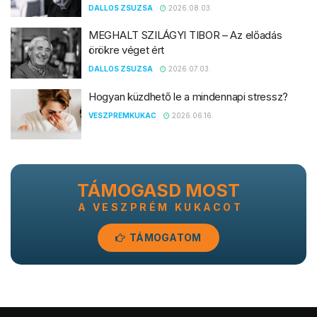
DALLOS ZSUZSA
2026.08.03.
MEGHALT SZILÁGYI TIBOR – Az előadás
örökre véget ért
DALLOS ZSUZSA
2026.07.03.
Hogyan küzdhető le a mindennapi stressz?
VESZPREMKUKAC
2026.06.16.
TÁMOGASD MOST
A VESZPRÉM KUKACOT
TÁMOGATOM