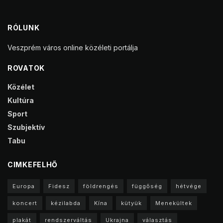
RÓLUNK
Veszprém város online közéleti portálja
ROVATOK
Közélet
Kultúra
Sport
Szubjektív
Tabu
CIMKEFELHŐ
Europa
Fidesz
földrengés
függőség
hétvége
koncert
kézilabda
Kína
kütyük
Menekültek
plakát
rendszerváltás
Ukrajna
választás