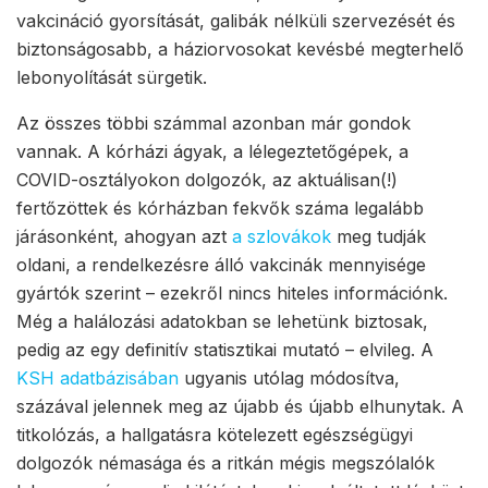
vakcináció gyorsítását, galibák nélküli szervezését és
biztonságosabb, a háziorvosokat kevésbé megterhelő
lebonyolítását sürgetik.
Az összes többi számmal azonban már gondok
vannak. A kórházi ágyak, a lélegeztetőgépek, a
COVID-osztályokon dolgozók, az aktuálisan(!)
fertőzöttek és kórházban fekvők száma legalább
járásonként, ahogyan azt
a szlovákok
meg tudják
oldani, a rendelkezésre álló vakcinák mennyisége
gyártók szerint – ezekről nincs hiteles információnk.
Még a halálozási adatokban se lehetünk biztosak,
pedig az egy definitív statisztikai mutató – elvileg. A
KSH adatbázisában
ugyanis utólag módosítva,
százával jelennek meg az újabb és újabb elhunytak. A
titkolózás, a hallgatásra kötelezett egészségügyi
dolgozók némasága és a ritkán mégis megszólalók