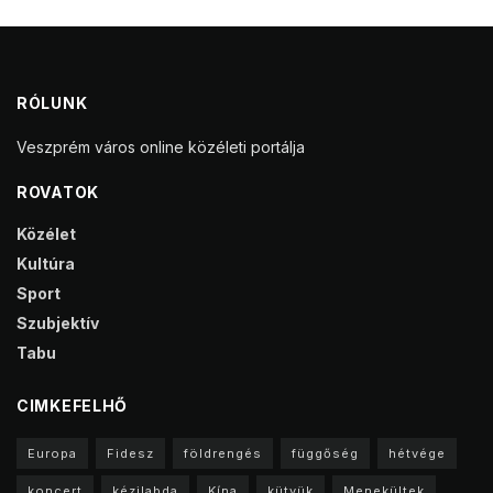
RÓLUNK
Veszprém város online közéleti portálja
ROVATOK
Közélet
Kultúra
Sport
Szubjektív
Tabu
CIMKEFELHŐ
Europa
Fidesz
földrengés
függőség
hétvége
koncert
kézilabda
Kína
kütyük
Menekültek