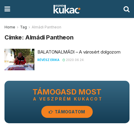
Home
Tag
Almádi Pantheon
Címke:
Almádi Pantheon
BALATONALMÁDI – A városért dolgozom
RÉVÉSZ ERIKA
2020.06.24.
TÁMOGASD MOST
A VESZPRÉM KUKACOT
TÁMOGATOM