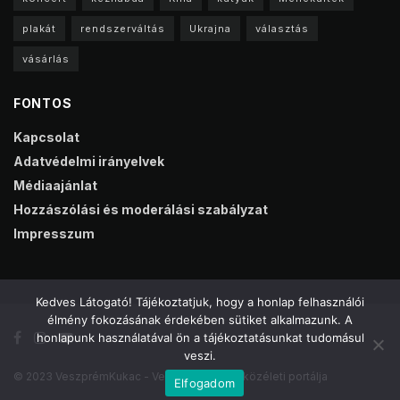
plakát
rendszerváltás
Ukrajna
választás
vásárlás
FONTOS
Kapcsolat
Adatvédelmi irányelvek
Médiaajánlat
Hozzászólási és moderálási szabályzat
Impresszum
Kedves Látogató! Tájékoztatjuk, hogy a honlap felhasználói
élmény fokozásának érdekében sütiket alkalmazunk. A
honlapunk használatával ön a tájékoztatásunkat tudomásul
veszi.
© 2023 VeszprémKukac - Veszprém online közéleti portálja
Elfogadom