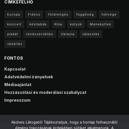
CIMKEFELHŐ
Europa
Fidesz
földrengés
függőség
hétvége
koncert
kézilabda
Kína
kütyük
Menekültek
plakát
rendszerváltás
Ukrajna
választás
vásárlás
FONTOS
Kapcsolat
Adatvédelmi irányelvek
Médiaajánlat
Hozzászólási és moderálási szabályzat
Impresszum
Kedves Látogató! Tájékoztatjuk, hogy a honlap felhasználói
élmény fokozásának érdekében sütiket alkalmazunk. A