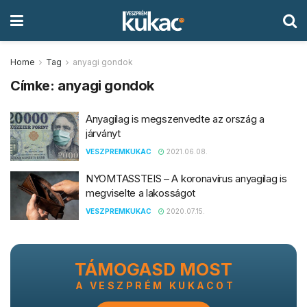
Home
Tag
anyagi gondok
Címke:
anyagi gondok
Anyagilag is megszenvedte az ország a
járványt
VESZPREMKUKAC
2021.06.08.
NYOMTASSTEIS – A koronavírus anyagilag is
megviselte a lakosságot
VESZPREMKUKAC
2020.07.15.
TÁMOGASD MOST
A VESZPRÉM KUKACOT