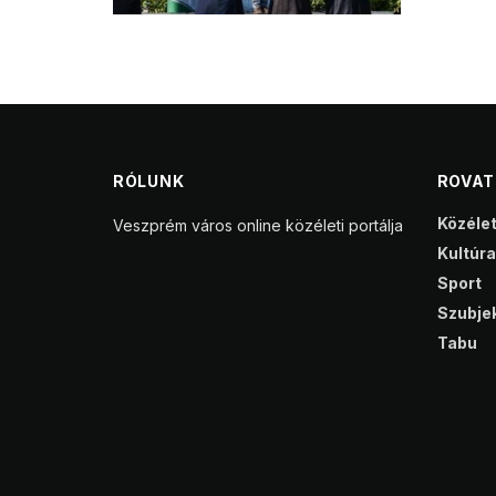
RÓLUNK
ROVA
Közéle
Veszprém város online közéleti portálja
Kultúra
Sport
Szubjek
Tabu