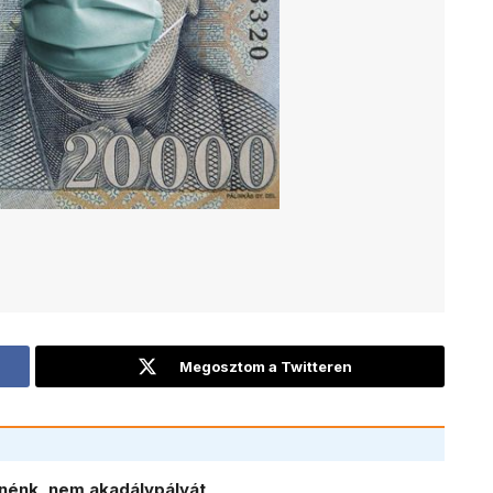
Megosztom a Twitteren
nénk, nem akadálypályát