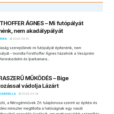
THOFFER ÁGNES – Mi futópályát
nénk, nem akadálypályát
RIKA
2026.06.19.
aság szereplőinek mi futópályát építenénk, nem
pályát – mondta Forsthoffer Ágnes házelnök a Veszprém
ereskedelmi és Iparkamara...
IASZERŰ MŰKÖDÉS – Bige
ozással vádolja Lázárt
GABRIELLA
2026.04.28.
zló, a Nitrogénművek Zrt. tulajdonosa szerint az építési és
ési miniszter megtiltotta a hatóságnak egy vasúti
tbavételi engedély kiadását, ami miatt napi több százmilliós...