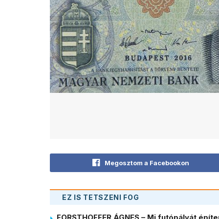
Megosztom a Facebookon
EZ IS TETSZENI FOG
FORSTHOFFER ÁGNES – Mi futópályát építe