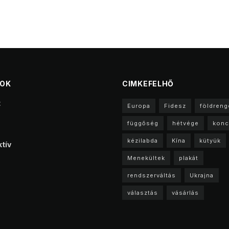
TOK
CIMKEFELHŐ
t
Europa
Fidesz
földreng
függőség
hétvége
konc
kézilabda
Kína
kütyük
tív
Menekültek
plakát
rendszerváltás
Ukrajna
választás
vásárlás