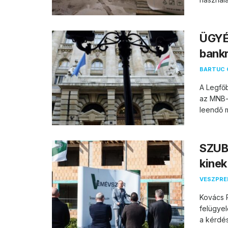
ÜGYÉ
bank
BARTUC 
A Legfő
az MNB-
leendő m
SZUBJ
kinek
VESZPR
Kovács R
felügyel
a kérdés