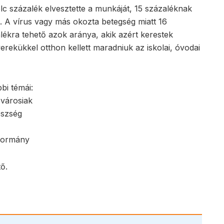
lc százalék elvesztette a munkáját, 15 százaléknak
i. A vírus vagy más okozta betegség miatt 16
lékra tehető azok aránya, akik azért kerestek
ekükkel otthon kellett maradniuk az iskolai, óvodai
bi témái:
ővárosiak
észség
 kormány
tő.