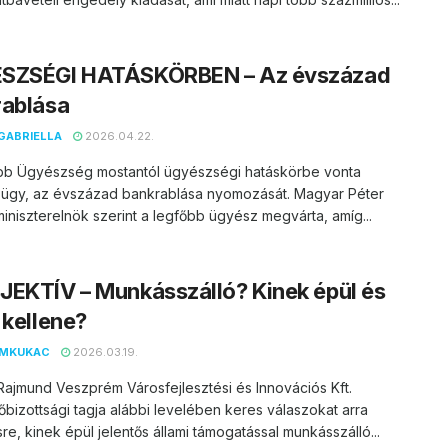
SZSÉGI HATÁSKÖRBEN – Az évszázad
rablása
GABRIELLA
2026.04.22.
bb Ügyészség mostantól ügyészségi hatáskörbe vonta
ügy, az évszázad bankrablása nyomozását. Magyar Péter
iniszterelnök szerint a legfőbb ügyész megvárta, amíg...
EKTÍV – Munkásszálló? Kinek épül és
 kellene?
EMKUKAC
2026.03.19.
ajmund Veszprém Városfejlesztési és Innovációs Kft.
őbizottsági tagja alábbi levelében keres válaszokat arra
re, kinek épül jelentős állami támogatással munkásszálló...