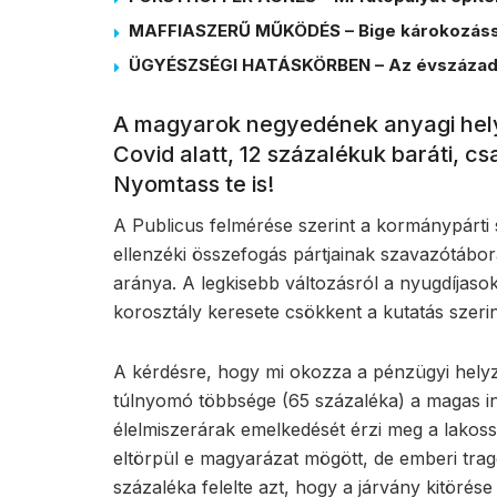
MAFFIASZERŰ MŰKÖDÉS – Bige károkozássa
ÜGYÉSZSÉGI HATÁSKÖRBEN – Az évszázad
A magyarok negyedének anyagi hely
Covid alatt, 12 százalékuk baráti, csa
Nyomtass te is!
A Publicus felmérése szerint a kormánypárti
ellenzéki összefogás pártjainak szavazótábor
aránya. A legkisebb változásról a nyugdíjasok
korosztály keresete csökkent a kutatás szerin
A kérdésre, hogy mi okozza a pénzügyi helyz
túlnyomó többsége (65 százaléka) a magas in
élelmiszerárak emelkedését érzi meg a lakos
eltörpül e magyarázat mögött, de emberi trag
százaléka felelte azt, hogy a járvány kitöré