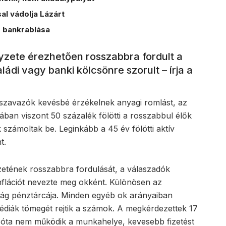
l vádolja Lázárt
 bankrablása
zete érezhetően rosszabbra fordult a
ládi vagy banki kölcsönre szorult – írja a
 szavazók kevésbé érzékelnek anyagi romlást, az
ában viszont 50 százalék fölötti a rosszabbul élők
 számoltak be. Leginkább a 45 év fölötti aktív
t.
etének rosszabbra fordulását, a válaszadók
flációt nevezte meg okként. Különösen az
ság pénztárcája. Minden egyéb ok arányaiban
édiák tömegét rejtik a számok. A megkérdezettek 17
se óta nem működik a munkahelye, kevesebb fizetést