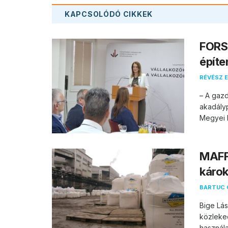
KAPCSOLÓDÓ
CIKKEK
FORS
építe
RÉVÉSZ E
– A gazd
akadály
Megyei K
MAFF
károk
BARTUC 
Bige Lás
közleked
használa