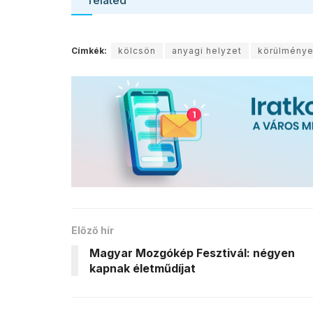
Címkék:
kölcsön
anyagi helyzet
körülmény
Előző hír
Magyar Mozgókép Fesztivál: négyen
kapnak életműdíjat