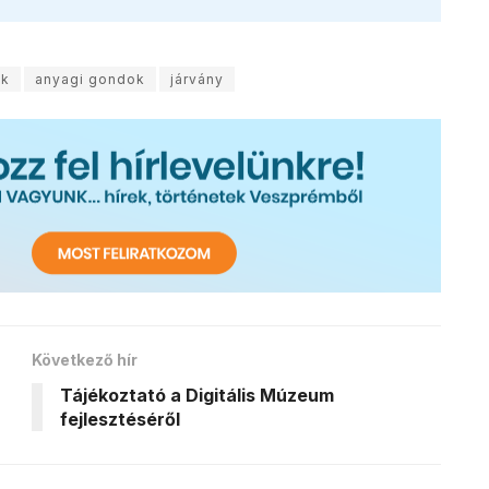
ek
anyagi gondok
járvány
Következő hír
Tájékoztató a Digitális Múzeum
fejlesztéséről