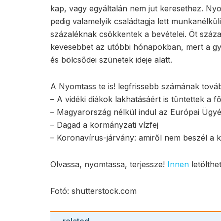
kap, vagy egyáltalán nem jut keresethez. Nyo
pedig valamelyik családtagja lett munkanélkül
százaléknak csökkentek a bevételei. Öt száza
kevesebbet az utóbbi hónapokban, mert a gyer
és bölcsődei szünetek ideje alatt.
A Nyomtass te is! legfrissebb számának továb
– A vidéki diákok lakhatásáért is tüntettek a f
– Magyarország nélkül indul az Európai Ügy
– Dagad a kormányzati vízfej
– Koronavírus-járvány: amiről nem beszél a
Olvassa, nyomtassa, terjessze!
Innen
letölthe
Fotó: shutterstock.com
related