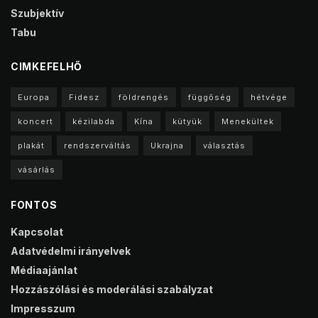
Szubjektív
Tabu
CIMKEFELHŐ
Europa
Fidesz
földrengés
függőség
hétvége
koncert
kézilabda
Kína
kütyük
Menekültek
plakát
rendszerváltás
Ukrajna
választás
vásárlás
FONTOS
Kapcsolat
Adatvédelmi irányelvek
Médiaajánlat
Hozzászólási és moderálási szabályzat
Impresszum