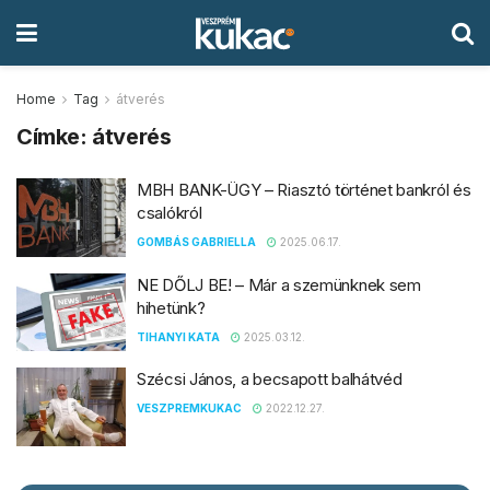
Home
Tag
átverés
Címke:
átverés
MBH BANK-ÜGY – Riasztó történet bankról és
csalókról
GOMBÁS GABRIELLA
2025.06.17.
NE DŐLJ BE! – Már a szemünknek sem
hihetünk?
TIHANYI KATA
2025.03.12.
Szécsi János, a becsapott balhátvéd
VESZPREMKUKAC
2022.12.27.