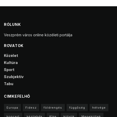
RÓLUNK
Veszprém város online közéleti portálja
ROVATOK
Közélet
Kultúra
Sport
Szubjektív
Tabu
CIMKEFELHŐ
Europa
Fidesz
földrengés
függőség
hétvége
koncert
kézilabda
Kína
kütyük
Menekültek