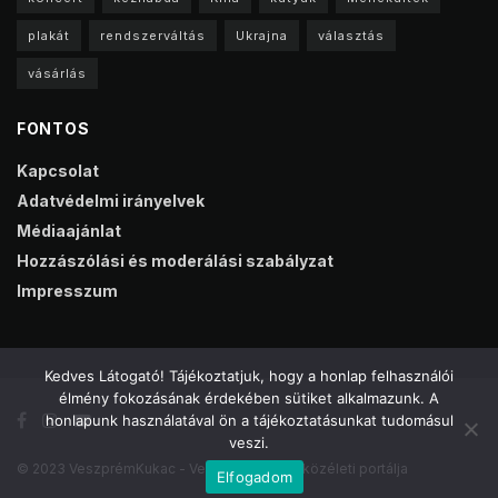
plakát
rendszerváltás
Ukrajna
választás
vásárlás
FONTOS
Kapcsolat
Adatvédelmi irányelvek
Médiaajánlat
Hozzászólási és moderálási szabályzat
Impresszum
Kedves Látogató! Tájékoztatjuk, hogy a honlap felhasználói
élmény fokozásának érdekében sütiket alkalmazunk. A
honlapunk használatával ön a tájékoztatásunkat tudomásul
veszi.
© 2023 VeszprémKukac - Veszprém online közéleti portálja
Elfogadom