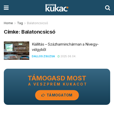
Home
Tag
Balatoncsicsó
Címke:
Balatoncsicsó
Kiállítás – Százharminchárman a Nivegy-
völgyből
DALLOS ZSUZSA
2025.06.04.
TÁMOGASD MOST
A VESZPRÉM KUKACOT
TÁMOGATOM