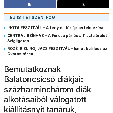
EZ IS TETSZENI FOG
INOTA FESZTIVÁL – A fény és tér újraértelmezése
CENTRÁL SZÍNHÁZ – A Furcsa pár és a Tiszta őrület
Szigligeten
ROZÉ, RIZLING, JAZZ FESZTIVÁL – Ismét buli lesz az
Óváros téren
Bemutatkoznak
Balatoncsicsó diákjai:
százharminchárom diák
alkotásaiból válogatott
kiállításnyit tanáruk,