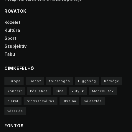
ROVATOK
Közélet
Kultúra
Sport
Szubjektív
Tabu
CIMKEFELHŐ
Europa
Fidesz
földrengés
függőség
hétvége
koncert
kézilabda
Kína
kütyük
Menekültek
plakát
rendszerváltás
Ukrajna
választás
vásárlás
FONTOS