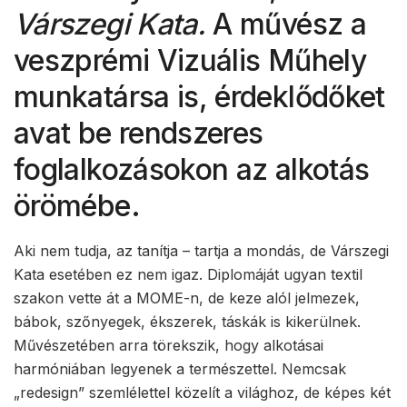
Várszegi Kata.
A művész a
veszprémi Vizuális Műhely
munkatársa is, érdeklődőket
avat be rendszeres
foglalkozásokon az alkotás
örömébe.
Aki nem tudja, az tanítja – tartja a mondás, de Várszegi
Kata esetében ez nem igaz. Diplomáját ugyan textil
szakon vette át a MOME-n, de keze alól jelmezek,
bábok, szőnyegek, ékszerek, táskák is kikerülnek.
Művészetében arra törekszik, hogy alkotásai
harmóniában legyenek a természettel. Nemcsak
„redesign” szemlélettel közelít a világhoz, de képes két