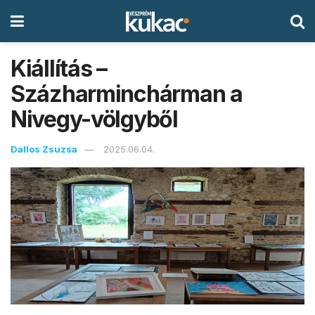
Kiállítás –
Százharminchárman a
Nivegy-völgyből
Dallos Zsuzsa
2025.06.04.