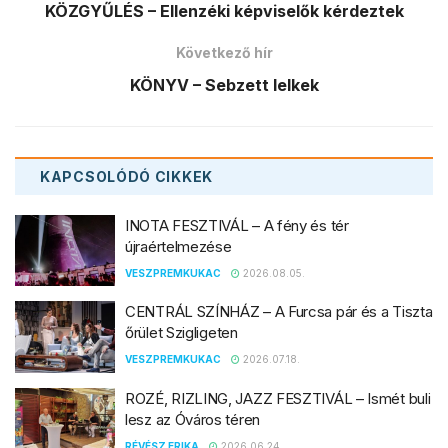
KÖZGYŰLÉS – Ellenzéki képviselők kérdeztek
Következő hír
KÖNYV – Sebzett lelkek
KAPCSOLÓDÓ
CIKKEK
INOTA FESZTIVÁL – A fény és tér
újraértelmezése
VESZPREMKUKAC
2026.08.05.
CENTRÁL SZÍNHÁZ – A Furcsa pár és a Tiszta
őrület Szigligeten
VESZPREMKUKAC
2026.07.18.
ROZÉ, RIZLING, JAZZ FESZTIVÁL – Ismét buli
lesz az Óváros téren
RÉVÉSZ ERIKA
2026.06.24.