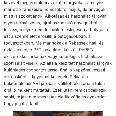
kezével megteremteni azokat a tárgyakat, amelyek
már első ránézésre nemcsak formájuk, de anyaguk
miatt is szokatlanok. Alkotásait és használati tárgyait
olyan természetes, újrahasznosuló anyagokból
tervezi, melyek nem terhelik feleslegesen a bolygót, és
ezt a szemléletet erősítik a befogadókban, a
fogyasztókban. Ma már sokak a Rebagsek háti- és
övtáskákkal, a PET-palackból készült RePETa
ékszerekkel járkálnak vagy különleges technikával
szőtt sálait viselik. Az általa készített használati tárgyak
különleges csoportosítással önálló képzőművészeti
alkotásként is figyelmet keltenek. Például a
balatonalmádi ARTjáróban kiállított ékszerei a falon
önálló műként mutattak. Ezek után nem csodálkozik
senki, teljesen természetes életfilozófia és gyakorlat,
hogy jógát is tanít.