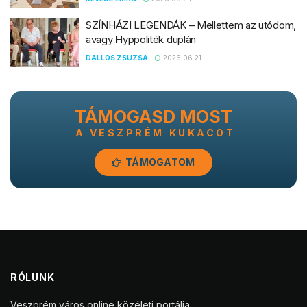
SZÍNHÁZI LEGENDÁK – Mellettem az utódom,
avagy Hyppoliték duplán
DALLOS ZSUZSA
2026.06.21.
TÁMOGASD MOST
A VESZPRÉM KUKACOT
TÁMOGATOM
RÓLUNK
Veszprém város online közéleti portálja