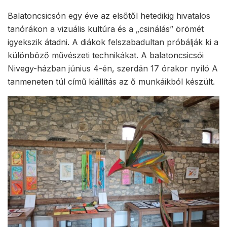
Balatoncsicsón egy éve az elsőtől hetedikig hivatalos
tanórákon a vizuális kultúra és a „csinálás” örömét
igyekszik átadni. A diákok felszabadultan próbálják ki a
különböző művészeti technikákat. A balatoncsicsói
Nivegy-házban június 4-én, szerdán 17 órakor nyíló A
tanmeneten túl című kiállítás az ő munkáikból készült.