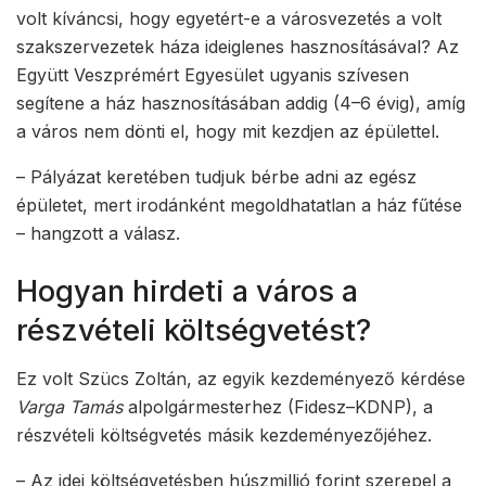
volt kíváncsi, hogy egyetért-e a városvezetés a volt
szakszervezetek háza ideiglenes hasznosításával? Az
Együtt Veszprémért Egyesület ugyanis szívesen
segítene a ház hasznosításában addig (4–6 évig), amíg
a város nem dönti el, hogy mit kezdjen az épülettel.
– Pályázat keretében tudjuk bérbe adni az egész
épületet, mert irodánként megoldhatatlan a ház fűtése
– hangzott a válasz.
Hogyan hirdeti a város a
részvételi költségvetést?
Ez volt Szücs Zoltán, az egyik kezdeményező kérdése
Varga Tamás
alpolgármesterhez (Fidesz–KDNP), a
részvételi költségvetés másik kezdeményezőjéhez.
– Az idei költségvetésben húszmillió forint szerepel a