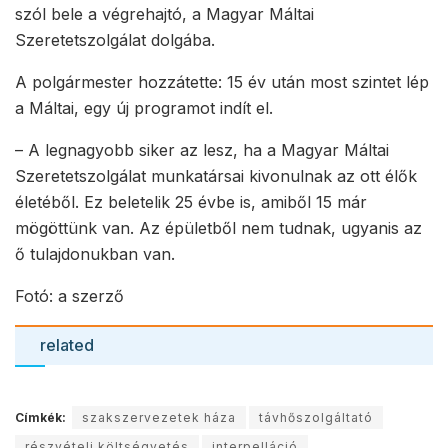
szól bele a végrehajtó, a Magyar Máltai
Szeretetszolgálat dolgába.
A polgármester hozzátette: 15 év után most szintet lép
a Máltai, egy új programot indít el.
– A legnagyobb siker az lesz, ha a Magyar Máltai
Szeretetszolgálat munkatársai kivonulnak az ott élők
életéből. Ez beletelik 25 évbe is, amiből 15 már
mögöttünk van. Az épületből nem tudnak, ugyanis az
ő tulajdonukban van.
Fotó: a szerző
related
Címkék:
szakszervezetek háza
távhőszolgáltató
részvételi költségvetés
interpelláció