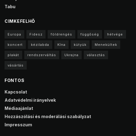
Tabu
CIMKEFELHŐ
Europa
Fidesz
földrengés
függőség
hétvége
koncert
kézilabda
Kína
kütyük
Menekültek
plakát
rendszerváltás
Ukrajna
választás
vásárlás
FONTOS
Kapcsolat
Adatvédelmi irányelvek
Médiaajánlat
Hozzászólási és moderálási szabályzat
Impresszum