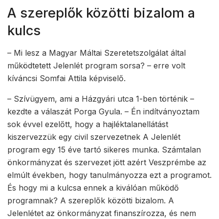
A szereplők közötti bizalom a
kulcs
– Mi lesz a Magyar Máltai Szeretetszolgálat által
működtetett Jelenlét program sorsa? – erre volt
kíváncsi Somfai Attila képviselő.
– Szívügyem, ami a Házgyári utca 1-ben történik –
kezdte a válaszát Porga Gyula. – Én indítványoztam
sok évvel ezelőtt, hogy a hajléktalanellátást
kiszervezzük egy civil szervezetnek A Jelenlét
program egy 15 éve tartó sikeres munka. Számtalan
önkormányzat és szervezet jött azért Veszprémbe az
elmúlt években, hogy tanulmányozza ezt a programot.
És hogy mi a kulcsa ennek a kiválóan működő
programnak? A szereplők közötti bizalom. A
Jelenlétet az önkormányzat finanszírozza, és nem