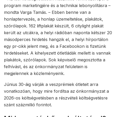
program marketingjére és a technikai lebonyolításra –
mondta Varga Tamás. – Ebben benne van a
honlaptervezés, a honlap üzemeltetése, plakátok,
szórólapok. 162 liftplakát készült, 6 citylight plakát
került az utcákra, a helyi rádióban naponta kétszer 20
másodperces hirdetés hangzik el, a helyi hírportálon
egy pr-cikk jelent meg, és a Facebookon is fizetünk
hirdetéseket. A kihelyezett ötletládák mellett is vannak
plakátok, szórólapok. Sok képviselő megosztotta a
felhívást, és az önkormányzat felületein is
megjelennek a közleményeink.
Június 30-áig várják a veszprémiek ötleteit arra
vonatkozóan, hogy mire fordítsa az önkormányzat a
2026-os költségvetésben a részvételi költségvetésre
szánt százmillió forintot.