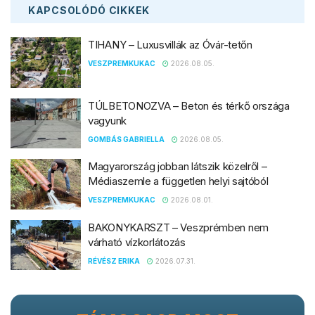
KAPCSOLÓDÓ
CIKKEK
TIHANY – Luxusvillák az Óvár-tetőn
VESZPREMKUKAC
2026.08.05.
TÚLBETONOZVA – Beton és térkő országa
vagyunk
GOMBÁS GABRIELLA
2026.08.05.
Magyarország jobban látszik közelről –
Médiaszemle a független helyi sajtóból
VESZPREMKUKAC
2026.08.01.
BAKONYKARSZT – Veszprémben nem
várható vízkorlátozás
RÉVÉSZ ERIKA
2026.07.31.