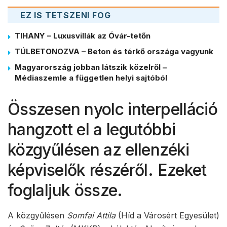
EZ IS TETSZENI FOG
TIHANY – Luxusvillák az Óvár-tetőn
TÚLBETONOZVA – Beton és térkő országa vagyunk
Magyarország jobban látszik közelről –
Médiaszemle a független helyi sajtóból
Összesen nyolc interpelláció
hangzott el a legutóbbi
közgyűlésen az ellenzéki
képviselők részéről. Ezeket
foglaljuk össze.
A közgyűlésen
Somfai Attila
(Híd a Városért Egyesület)