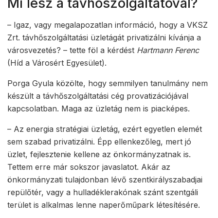
Mi lesz a távhőszolgáltatóval?
– Igaz, vagy megalapozatlan információ, hogy a VKSZ
Zrt. távhőszolgáltatási üzletágát privatizálni kívánja a
városvezetés? – tette föl a kérdést
Hartmann Ferenc
(Híd a Városért Egyesület).
Porga Gyula közölte, hogy semmilyen tanulmány nem
készült a távhőszolgáltatási cég provatizációjával
kapcsolatban. Maga az üzletág nem is piacképes.
– Az energia stratégiai üzletág, ezért egyetlen elemét
sem szabad privatizálni. Épp ellenkezőleg, mert jó
üzlet, fejlesztenie kellene az önkormányzatnak is.
Tettem erre már sokszor javaslatot. Akár az
önkormányzati tulajdonban lévő szentkirályszabadjai
repülőtér, vagy a hulladéklerakónak szánt szentgáli
terület is alkalmas lenne naperőműpark létesítésére.