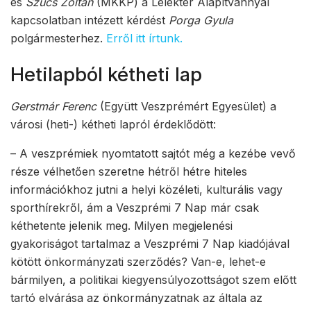
és
Szücs Zoltán
(MKKP) a Lélektér Alapítvánnyal
kapcsolatban intézett kérdést
Porga Gyula
polgármesterhez.
Erről itt írtunk.
Hetilapból kétheti lap
Gerstmár Ferenc
(Együtt Veszprémért Egyesület) a
városi (heti-) kétheti lapról érdeklődött:
– A veszprémiek nyomtatott sajtót még a kezébe vevő
része vélhetően szeretne hétről hétre hiteles
információkhoz jutni a helyi közéleti, kulturális vagy
sporthírekről, ám a Veszprémi 7 Nap már csak
kéthetente jelenik meg. Milyen megjelenési
gyakoriságot tartalmaz a Veszprémi 7 Nap kiadójával
kötött önkormányzati szerződés? Van-e, lehet-e
bármilyen, a politikai kiegyensúlyozottságot szem előtt
tartó elvárása az önkormányzatnak az általa az