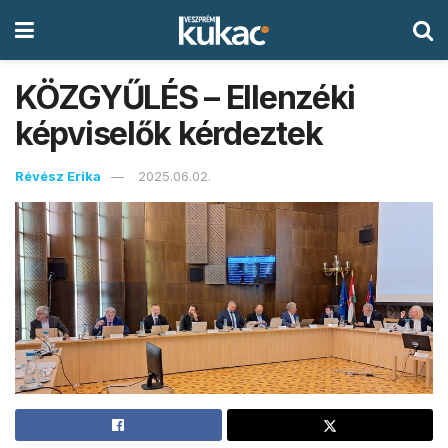
KÖZGYŰLÉS – Ellenzéki
képviselők kérdeztek
Révész Erika
2025.06.02.