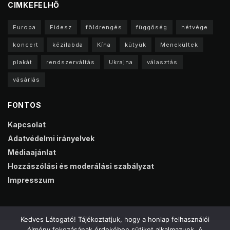
CIMKEFELHŐ
Europa
Fidesz
földrengés
függőség
hétvége
koncert
kézilabda
Kína
kütyük
Menekültek
plakát
rendszerváltás
Ukrajna
választás
vásárlás
FONTOS
Kapcsolat
Adatvédelmi irányelvek
Médiaajánlat
Hozzászólási és moderálási szabályzat
Impresszum
Kedves Látogató! Tájékoztatjuk, hogy a honlap felhasználói
élmény fokozásának érdekében sütiket alkalmazunk. A