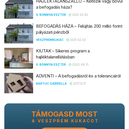
HAJLÉKTALANSZÁLLÓ – Költözik vagy bővül
a befogadás háza?
S. BONNYAI ESZTER
2021.02.25.
BEFOGADÁS HÁZA – Felújítás 200 millió forint
pályázati pénzből
VESZPREMKUKAC
2021.02.02.
KIUTAK – Sikeres program a
hajléktalanellátásban
S. BONNYAI ESZTER
2020.08.31.
ADVENTI – A befogadásról és a toleranciáról
BARTUC GABRIELLA
2017.12.11.
TÁMOGASD MOST
A VESZPRÉM KUKACOT