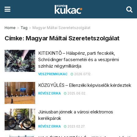
Home
Tag
Magyar Máltai Szeretetszolgálat
Címke:
Magyar Máltai Szeretetszolgálat
KITEKINTŐ – Hálapénz, parti fecskék,
Schrödinger facsemetéi és a veszprémi
színház négymilliárdja
VESZPREMKUKAC
2026.07.12.
KÖZGYŰLÉS – Ellenzéki képviselők kérdeztek
RÉVÉSZ ERIKA
2025.06.02.
Júniusban jönnek a városi elektromos
kerékpárok
RÉVÉSZ ERIKA
2023.02.27.