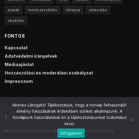
plakát
rendszerváltás
Ukrajna
választás
vásárlás
FONTOS
Kapcsolat
Adatvédelmi irányelvek
Médiaajánlat
Hozzászólási és moderálási szabályzat
Impresszum
Kedves Látogató! Tájékoztatjuk, hogy a honlap felhasználói
élmény fokozásának érdekében sütiket alkalmazunk. A
honlapunk használatával ön a tájékoztatásunkat tudomásul
veszi.
© 2023 VeszprémKukac - Veszprém online közéleti portálja
Elfogadom