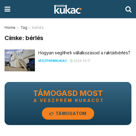
Home
Tag
bérlés
Címke:
bérlés
Hogyan segítheti vállalkozásod a raktárbérlés?
VESZPREMKUKAC
2026.06.17.
TÁMOGASD MOST
A VESZPRÉM KUKACOT
TÁMOGATOM