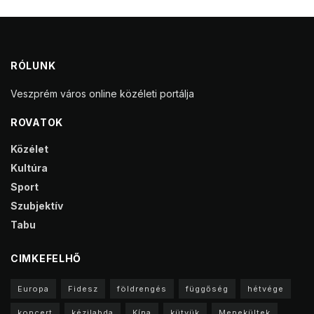
RÓLUNK
Veszprém város online közéleti portálja
ROVATOK
Közélet
Kultúra
Sport
Szubjektív
Tabu
CIMKEFELHŐ
Europa
Fidesz
földrengés
függőség
hétvége
koncert
kézilabda
Kína
kütyük
Menekültek