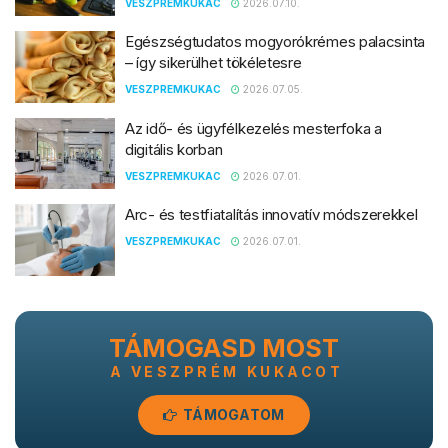
VESZPREMKUKAC
2026.07.10.
Egészségtudatos mogyorókrémes palacsinta
– így sikerülhet tökéletesre
VESZPREMKUKAC
2026.07.05.
Az idő- és ügyfélkezelés mesterfoka a
digitális korban
VESZPREMKUKAC
2026.07.01.
Arc- és testfiatalítás innovatív módszerekkel
VESZPREMKUKAC
2026.07.01.
TÁMOGASD MOST
A VESZPRÉM KUKACOT
TÁMOGATOM