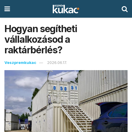
Hogyan segítheti
vállalkozásod a
raktárbérlés?
Veszpremkukac
2026.06.17.