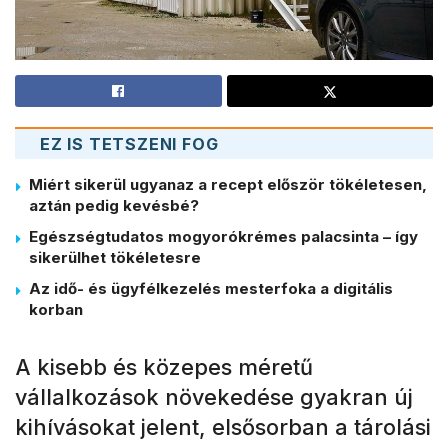
EZ IS TETSZENI FOG
Miért sikerül ugyanaz a recept először tökéletesen,
aztán pedig kevésbé?
Egészségtudatos mogyorókrémes palacsinta – így
sikerülhet tökéletesre
Az idő- és ügyfélkezelés mesterfoka a digitális
korban
A kisebb és közepes méretű
vállalkozások növekedése gyakran új
kihívásokat jelent, elsősorban a tárolási