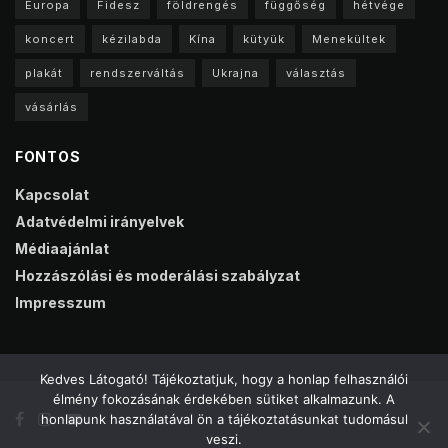
Europa
Fidesz
földrengés
függőség
hétvége
koncert
kézilabda
Kína
kütyük
Menekültek
plakát
rendszerváltás
Ukrajna
választás
vásárlás
FONTOS
Kapcsolat
Adatvédelmi irányelvek
Médiaajánlat
Hozzászólási és moderálási szabályzat
Impresszum
Kedves Látogató! Tájékoztatjuk, hogy a honlap felhasználói
élmény fokozásának érdekében sütiket alkalmazunk. A
honlapunk használatával ön a tájékoztatásunkat tudomásul
veszi.