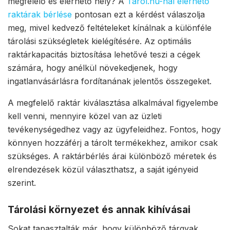
megfelelő és elérhető hely? A
Tárol.hu-nál elérhető
raktárak bérlése
pontosan ezt a kérdést válaszolja
meg, mivel kedvező feltételeket kínálnak a különféle
tárolási szükségletek kielégítésére. Az optimális
raktárkapacitás biztosítása lehetővé teszi a cégek
számára, hogy anélkül növekedjenek, hogy
ingatlanvásárlásra fordítanának jelentős összegeket.
A megfelelő raktár kiválasztása alkalmával figyelembe
kell venni, mennyire közel van az üzleti
tevékenységedhez vagy az ügyfeleidhez. Fontos, hogy
könnyen hozzáférj a tárolt termékekhez, amikor csak
szükséges. A raktárbérlés árai különböző méretek és
elrendezések közül választhatsz, a saját igényeid
szerint.
Tárolási környezet és annak kihívásai
Sokat tapasztalták már, hogy különböző tárgyak