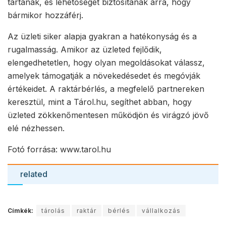
tartanak, és lehetőséget biztosítanak arra, hogy
bármikor hozzáférj.
Az üzleti siker alapja gyakran a hatékonyság és a
rugalmasság. Amikor az üzleted fejlődik,
elengedhetetlen, hogy olyan megoldásokat válassz,
amelyek támogatják a növekedésedet és megóvják
értékeidet. A raktárbérlés, a megfelelő partnereken
keresztül, mint a Tárol.hu, segíthet abban, hogy
üzleted zökkenőmentesen működjön és virágzó jövő
elé nézhessen.
Fotó forrása: www.tarol.hu
related
Címkék:
tárolás
raktár
bérlés
vállalkozás