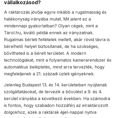
vállalkozásod?
A raktározás jövője egyre inkább a rugalmasság és
hatékonyság irányába mutat. Mit jelent ez a
mindennapi gyakorlatban? Olyan cégek, mint a
Tárol.hu, kiváló példái ennek az irányzatnak.
Rugalmas bérleti feltételek mellett, akár rövid távra is
bérelhető helyet biztosítanak, de ha szükséges,
bővítheted is a bérelt területet. A modern
technológiákat, mint a folyamatos kamerarendszer és
automatikus beléptetés, mind arra tervezték, hogy
megfeleljenek a 21. századi üzleti igényeknek.
Jelenleg Budapest 13. és 14. kerületeiben nyújtanak
szolgáltatásokat, de tervezik a bővülést a 9. és 4.
kerület irányába a következő években. Ha számodra
is fontos, hogy szabadon hozzáférj az elraktározott
dolgokhoz, ezek a raktárak éjjel-nappal nyitva