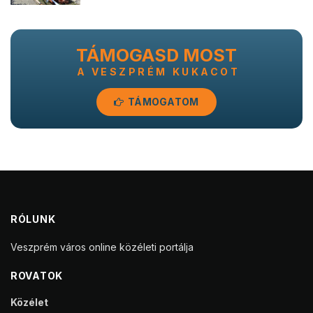
TÁMOGASD MOST
A VESZPRÉM KUKACOT
TÁMOGATOM
RÓLUNK
Veszprém város online közéleti portálja
ROVATOK
Közélet