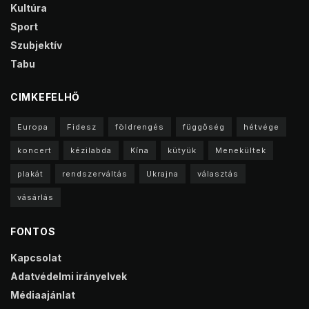
Kultúra
Sport
Szubjektív
Tabu
CIMKEFELHŐ
Europa
Fidesz
földrengés
függőség
hétvége
koncert
kézilabda
Kína
kütyük
Menekültek
plakát
rendszerváltás
Ukrajna
választás
vásárlás
FONTOS
Kapcsolat
Adatvédelmi irányelvek
Médiaajánlat