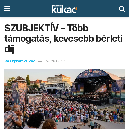
SZUBJEKTÍV – Több
támogatás, kevesebb bérleti
díj
Veszpremkukac
2026.06.17.