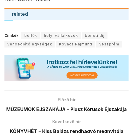
related
Címkék:
bérlők
helyi vállalkozók
bérleti díj
vendéglátó egységek
Kovács Rajmund
Veszprém
Előző hír
MÚZEUMOK ÉJSZAKÁJA – Plusz Kórusok Éjszakája
Következő hír
KÖNYVHÉT – Kiss Balázs rendhagyó megnyitója