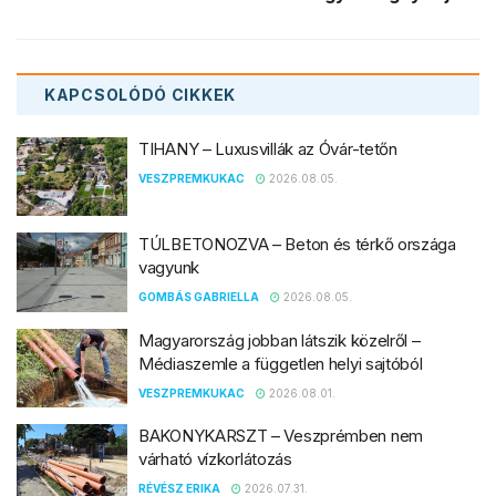
KAPCSOLÓDÓ
CIKKEK
TIHANY – Luxusvillák az Óvár-tetőn
VESZPREMKUKAC
2026.08.05.
TÚLBETONOZVA – Beton és térkő országa
vagyunk
GOMBÁS GABRIELLA
2026.08.05.
Magyarország jobban látszik közelről –
Médiaszemle a független helyi sajtóból
VESZPREMKUKAC
2026.08.01.
BAKONYKARSZT – Veszprémben nem
várható vízkorlátozás
RÉVÉSZ ERIKA
2026.07.31.