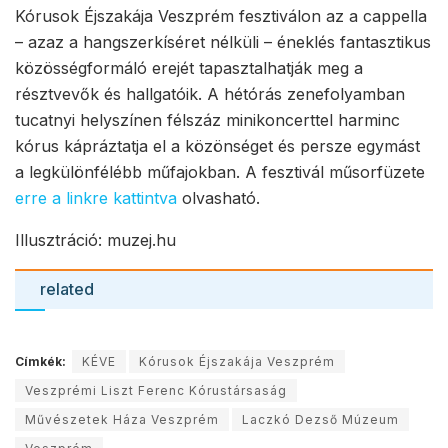
Kórusok Éjszakája Veszprém fesztiválon az a cappella
– azaz a hangszerkíséret nélküli – éneklés fantasztikus
közösségformáló erejét tapasztalhatják meg a
résztvevők és hallgatóik. A hétórás zenefolyamban
tucatnyi helyszínen félszáz minikoncerttel harminc
kórus kápráztatja el a közönséget és persze egymást
a legkülönfélébb műfajokban. A fesztivál műsorfüzete
erre a linkre kattintva
olvasható.
Illusztráció: muzej.hu
related
Címkék:
KÉVE
Kórusok Éjszakája Veszprém
Veszprémi Liszt Ferenc Kórustársaság
Művészetek Háza Veszprém
Laczkó Dezső Múzeum