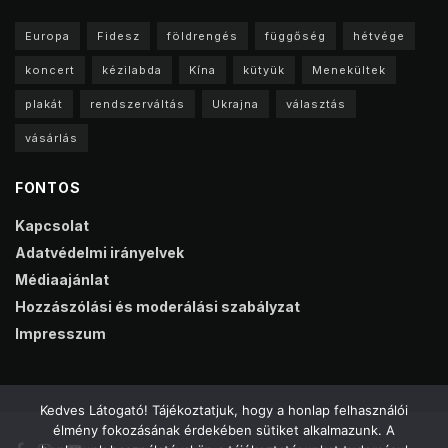
Europa
Fidesz
földrengés
függőség
hétvége
koncert
kézilabda
Kína
kütyük
Menekültek
plakát
rendszerváltás
Ukrajna
választás
vásárlás
FONTOS
Kapcsolat
Adatvédelmi irányelvek
Médiaajánlat
Hozzászólási és moderálási szabályzat
Impresszum
Kedves Látogató! Tájékoztatjuk, hogy a honlap felhasználói
élmény fokozásának érdekében sütiket alkalmazunk. A