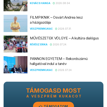
KOVÁCS HANGA
2026.08.04.
FILMPIKNIK – Osvárt Andrea lesz
a házigazdája
VESZPREMKUKAC
2026.07.31.
MŰVÉSZETEK VÖLGYE – A kultúra dialógus
RÉVÉSZ ERIKA
2026.07.24.
PANNON EGYETEM – Rekordszámú
hallgatóval indul a tanév
VESZPREMKUKAC
2026.07.24.
TÁMOGASD MOST
A VESZPRÉM KUKACOT
TÁMOGATOM