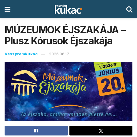
MÚZEUMOK ÉJSZAKÁJA –
Plusz Kórusok Éjszakája
Veszpremkukac
2026.06.17.