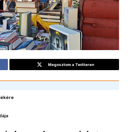
Megosztom a Twitteren
lékére
dája