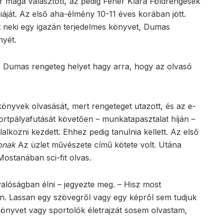
r maga választott, az pedig Fehér Klára Földrengések
iáját. Az első aha-élmény 10-11 éves korában jött.
t neki egy igazán terjedelmes könyvet, Dumas
nyét.
 és Dumas rengeteg helyet hagy arra, hogy az olvasó
könyvek olvasását, mert rengeteget utazott, és az e-
portpályafutását követően – munkatapasztalat híján –
alkozni kezdett. Ehhez pedig tanulnia kellett. Az első
pnak
Az üzlet művészete című kötete volt. Utána
Mostanában sci-fit olvas.
alóságban élni – jegyezte meg. – Hisz most
ben. Lassan egy szövegről vagy egy képről sem tudjuk
könyvet vagy sportolók életrajzát sosem olvastam,