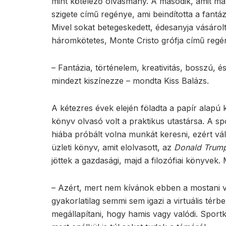
mint kötelező olvasmány. A második, amit má
szigete című regénye, ami beindította a fantáz
Mivel sokat betegeskedett, édesanyja vásárol
háromkötetes, Monte Cristo grófja című regé
– Fantázia, történelem, kreativitás, bosszú,
mindezt kiszínezze – mondta Kiss Balázs.
A kétezres évek elején föladta a papír alapú 
könyv olvasó volt a praktikus utastársa. A s
hiába próbált volna munkát keresni, ezért váll
üzleti könyv, amit elolvasott, az
Donald Trum
jöttek a gazdasági, majd a filozófiai könyvek. 
– Azért, mert nem kívánok ebben a mostani v
gyakorlatilag semmi sem igazi a virtuális tér
megállapítani, hogy hamis vagy valódi. Sport