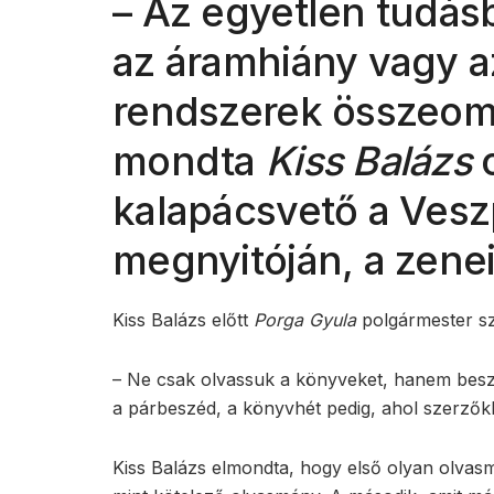
– Az egyetlen tudásb
az áramhiány vagy az
rendszerek összeoml
mondta
Kiss Balázs
o
kalapácsvető a Ves
megnyitóján, a zeneis
Kiss Balázs előtt
Porga Gyula
polgármester sz
– Ne csak olvassuk a könyveket, hanem besz
a párbeszéd, a könyvhét pedig, ahol szerzőkke
Kiss Balázs elmondta, hogy első olyan olvas