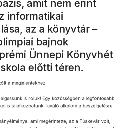
ázis, amit nem érint
 informatikai
ása, az a könyvtár –
limpiai bajnok
zprémi Ünnepi Könyvhét
kola előtti téren.
ólt a megjelentekhez:
élgessünk is róluk! Egy közösségben a legfontosabb
l is találkozhatunk, kiváló alkalom a beszélgetésre.
mányélménye, ami megérintette, az a Tüskevár volt,