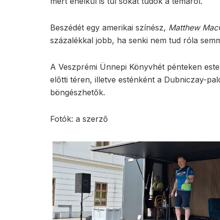
mert enélkül is túl sokat tudok a témáról.
Beszédét egy amerikai színész,
Matthew Mac
százalékkal jobb, ha senki nem tud róla semmi
A Veszprémi Ünnepi Könyvhét pénteken este 
előtti téren, illetve esténként a Dubniczay-p
böngészhetők.
Fotók: a szerző