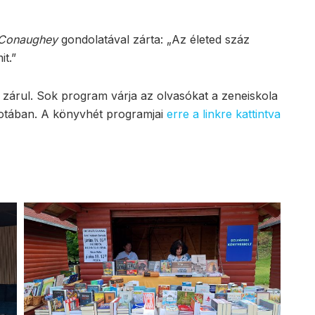
Conaughey
gondolatával zárta: „Az életed száz
t.”
zárul. Sok program várja az olvasókat a zeneiskola
alotában. A könyvhét programjai
erre a linkre kattintva