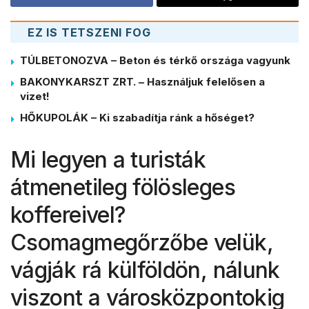
EZ IS TETSZENI FOG
TÚLBETONOZVA – Beton és térkő országa vagyunk
BAKONYKARSZT ZRT. – Használjuk felelősen a
vizet!
HŐKUPOLÁK – Ki szabadítja ránk a hőséget?
Mi legyen a turisták
átmenetileg fölösleges
koffereivel?
Csomagmegőrzőbe velük,
vágják rá külföldön, nálunk
viszont a városközpontokig