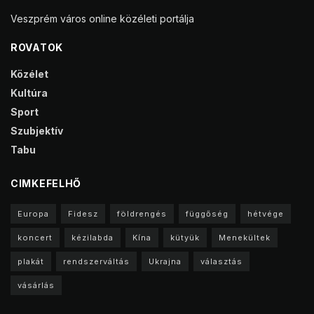
Veszprém város online közéleti portálja
ROVATOK
Közélet
Kultúra
Sport
Szubjektív
Tabu
CIMKEFELHŐ
Europa
Fidesz
földrengés
függőség
hétvége
koncert
kézilabda
Kína
kütyük
Menekültek
plakát
rendszerváltás
Ukrajna
választás
vásárlás