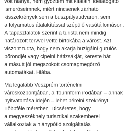
volt hiánya, nem győztem mit kitalálni idelátogató
ismerőseimnek, miért nincsenek zárható
kisszekrények sem a buszpályaudvaron, sem
a folyamatos átalakítással szépülő vasútállomáson.
A tapasztalatok szerint a turista nem mindig
határozott tervvel vette birtokába a várost. Azt
viszont tudta, hogy nem akarja huzigálni gurulós
bőröndjét vagy cipelni hátizsákját, kereste hát
a másutt jól megszokott csomagmegőrző
automatákat. Hiába.
Ma legalább Veszprém történelmi
városközpontjában, a Tourinform irodában – annak
nyitvatartása idején – lehet bérelni szekrényt.
Többféle méretben. Dicséretes, hogy
a megyeszékhely turisztikai szakemberei
vállalkoztak a hiánypótló szolgáltatás