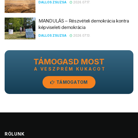
DALLOS ZSUZSA
2026.07.17.
MANDULÁS – Részvételi demokrácia kontra
képviseleti demokrácia
DALLOS ZSUZSA
2026.07.13.
TÁMOGASD MOST
A VESZPRÉM KUKACOT
TÁMOGATOM
RÓLUNK