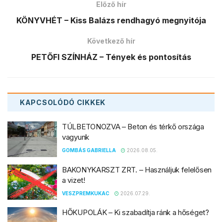
Előző hír
KÖNYVHÉT – Kiss Balázs rendhagyó megnyitója
Következő hír
PETŐFI SZÍNHÁZ – Tények és pontosítás
KAPCSOLÓDÓ
CIKKEK
TÚLBETONOZVA – Beton és térkő országa
vagyunk
GOMBÁS GABRIELLA
2026.08.05.
BAKONYKARSZT ZRT. – Használjuk felelősen
a vizet!
VESZPREMKUKAC
2026.07.29.
HŐKUPOLÁK – Ki szabadítja ránk a hőséget?