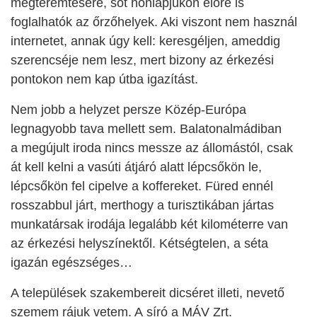
megteremtésére, sőt honlapjukon előre is
foglalhatók az őrzőhelyek. Aki viszont nem használ
internetet, annak úgy kell: keresgéljen, ameddig
szerencséje nem lesz, mert bizony az érkezési
pontokon nem kap útba igazítást.
Nem jobb a helyzet persze Közép-Európa
legnagyobb tava mellett sem. Balatonalmádiban
a megújult iroda nincs messze az állomástól, csak
át kell kelni a vasúti átjáró alatt lépcsőkön le,
lépcsőkön fel cipelve a koffereket. Füred ennél
rosszabbul járt, merthogy a turisztikában jártas
munkatársak irodája legalább két kilométerre van
az érkezési helyszínektől. Kétségtelen, a séta
igazán egészséges…
A települések szakembereit dicséret illeti, nevető
szemem rájuk vetem. A síró a MÁV Zrt.