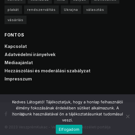
plakát
rendszerváltás
Ukrajna
választás
vásárlás
FONTOS
Kapcsolat
Adatvédelmi irányelvek
Médiaajánlat
Hozzászólási és moderálási szabályzat
Impresszum
Kedves Látogató! Tájékoztatjuk, hogy a honlap felhasználói
élmény fokozásának érdekében sütiket alkalmazunk. A
honlapunk használatával ön a tájékoztatásunkat tudomásul
veszi.
© 2023 VeszprémKukac - Veszprém online közéleti portálja
Elfogadom