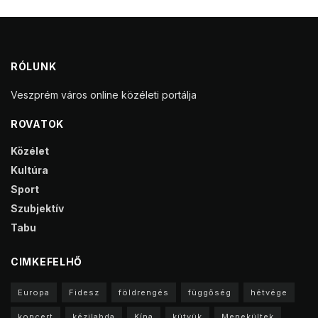
RÓLUNK
Veszprém város online közéleti portálja
ROVATOK
Közélet
Kultúra
Sport
Szubjektív
Tabu
CIMKEFELHŐ
Europa
Fidesz
földrengés
függőség
hétvége
koncert
kézilabda
Kína
kütyük
Menekültek