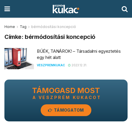
Home
Tag
bérmódosítási koncepció
Címke:
bérmódosítási koncepció
BÚÉK, TANÁROK! – Társadalmi egyeztetés
egy hét alatt
VESZPREMKUKAC
2023.12.31.
TÁMOGASD MOST
A VESZPRÉM KUKACOT
TÁMOGATOM