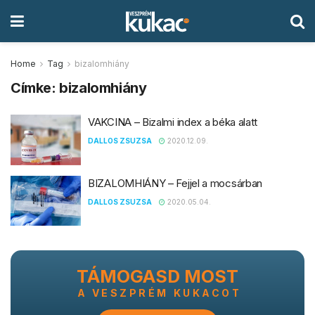
Home
Tag
bizalomhiány
Címke:
bizalomhiány
VAKCINA – Bizalmi index a béka alatt
DALLOS ZSUZSA
2020.12.09.
BIZALOMHIÁNY – Fejjel a mocsárban
DALLOS ZSUZSA
2020.05.04.
TÁMOGASD MOST
A VESZPRÉM KUKACOT