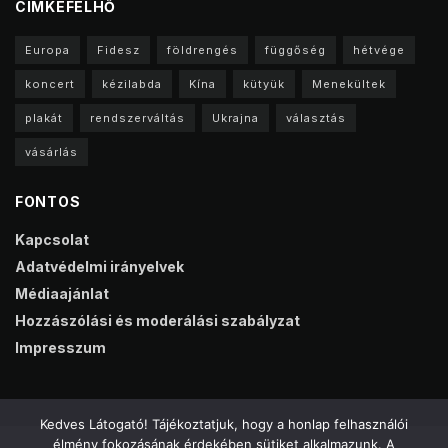
CIMKEFELHŐ
Europa
Fidesz
földrengés
függőség
hétvége
koncert
kézilabda
Kína
kütyük
Menekültek
plakát
rendszerváltás
Ukrajna
választás
vásárlás
FONTOS
Kapcsolat
Adatvédelmi irányelvek
Médiaajánlat
Hozzászólási és moderálási szabályzat
Impresszum
Kedves Látogató! Tájékoztatjuk, hogy a honlap felhasználói
élmény fokozásának érdekében sütiket alkalmazunk. A