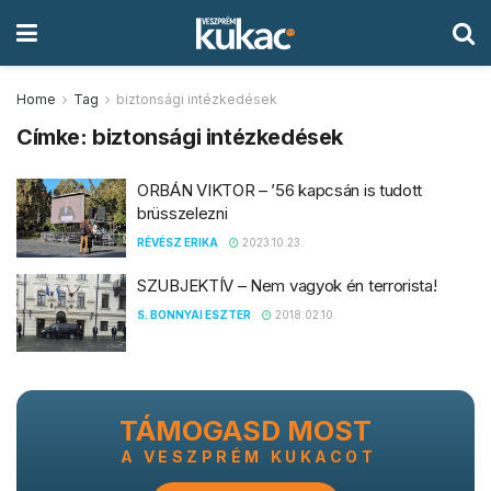
Home
Tag
biztonsági intézkedések
Címke:
biztonsági intézkedések
ORBÁN VIKTOR – ’56 kapcsán is tudott
brüsszelezni
RÉVÉSZ ERIKA
2023.10.23.
SZUBJEKTÍV – Nem vagyok én terrorista!
S. BONNYAI ESZTER
2018.02.10.
TÁMOGASD MOST
A VESZPRÉM KUKACOT