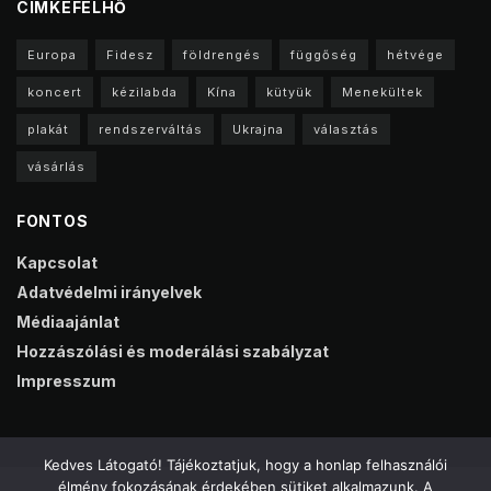
CIMKEFELHŐ
Europa
Fidesz
földrengés
függőség
hétvége
koncert
kézilabda
Kína
kütyük
Menekültek
plakát
rendszerváltás
Ukrajna
választás
vásárlás
FONTOS
Kapcsolat
Adatvédelmi irányelvek
Médiaajánlat
Hozzászólási és moderálási szabályzat
Impresszum
Kedves Látogató! Tájékoztatjuk, hogy a honlap felhasználói
élmény fokozásának érdekében sütiket alkalmazunk. A