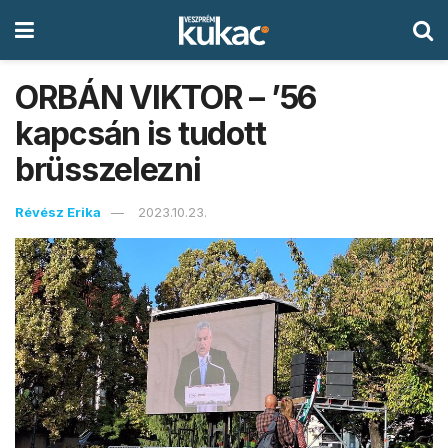
ORBÁN VIKTOR – ’56
kapcsán is tudott
brüsszelezni
Révész Erika
2023.10.23.