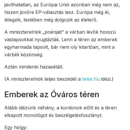
javíthatatlan, az Európai Unió azonban még nem az,
hiszen jövőre EP-választás lesz. Európa még él,
lélegzik, testében még dolgozik az életerő.
A miniszterelnök „poénjait” a várban lévők hosszú
vastapsokkal nyugtázták. Lenn a téren az emberek
egyharmada tapsolt, bár nem oly kitartóan, mint a
várbéli közönség.
Aztán mindenki hazasétált.
(A miniszterelnök teljes beszédét a
telex.hu
idézi.)
Emberek az Óváros téren
Alább idézünk néhány, a kordonok előtt és a téren
elkapott monológot és beszélgetésfoszlányt.
Egy hölgy: