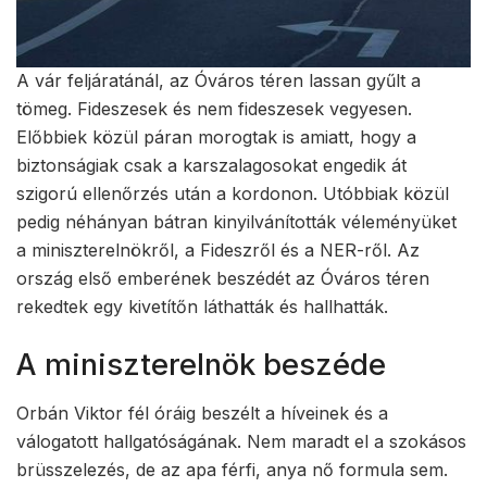
A vár feljáratánál, az Óváros téren lassan gyűlt a
tömeg. Fideszesek és nem fideszesek vegyesen.
Előbbiek közül páran morogtak is amiatt, hogy a
biztonságiak csak a karszalagosokat engedik át
szigorú ellenőrzés után a kordonon. Utóbbiak közül
pedig néhányan bátran kinyilvánították véleményüket
a miniszterelnökről, a Fideszről és a NER-ről. Az
ország első emberének beszédét az Óváros téren
rekedtek egy kivetítőn láthatták és hallhatták.
A miniszterelnök beszéde
Orbán Viktor fél óráig beszélt a híveinek és a
válogatott hallgatóságának. Nem maradt el a szokásos
brüsszelezés, de az apa férfi, anya nő formula sem.