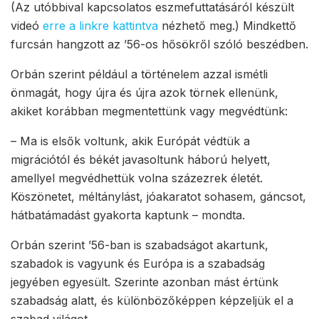
(Az utóbbival kapcsolatos eszmefuttatásáról készült
videó
erre a linkre kattintva
nézhető meg.) Mindkettő
furcsán hangzott az ’56-os hősökről szóló beszédben.
Orbán szerint például a történelem azzal ismétli
önmagát, hogy újra és újra azok törnek ellenünk,
akiket korábban megmentettünk vagy megvédtünk:
– Ma is elsők voltunk, akik Európát védtük a
migrációtól és békét javasoltunk háború helyett,
amellyel megvédhettük volna százezrek életét.
Köszönetet, méltánylást, jóakaratot sohasem, gáncsot,
hátbatámadást gyakorta kaptunk – mondta.
Orbán szerint ’56-ban is szabadságot akartunk,
szabadok is vagyunk és Európa is a szabadság
jegyében egyesült. Szerinte azonban mást értünk
szabadság alatt, és különbözőképpen képzeljük el a