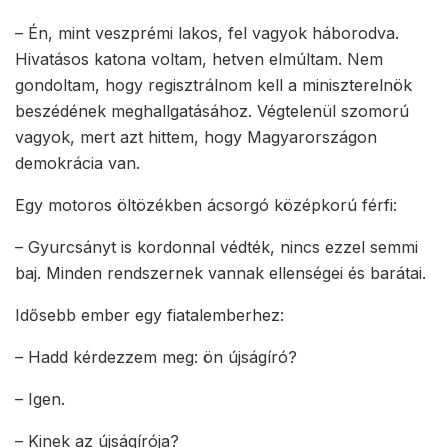
– Én, mint veszprémi lakos, fel vagyok háborodva.
Hivatásos katona voltam, hetven elmúltam. Nem
gondoltam, hogy regisztrálnom kell a miniszterelnök
beszédének meghallgatásához. Végtelenül szomorú
vagyok, mert azt hittem, hogy Magyarországon
demokrácia van.
Egy motoros öltözékben ácsorgó középkorú férfi:
– Gyurcsányt is kordonnal védték, nincs ezzel semmi
baj. Minden rendszernek vannak ellenségei és barátai.
Idősebb ember egy fiatalemberhez:
– Hadd kérdezzem meg: ön újságíró?
– Igen.
– Kinek az újságírója?