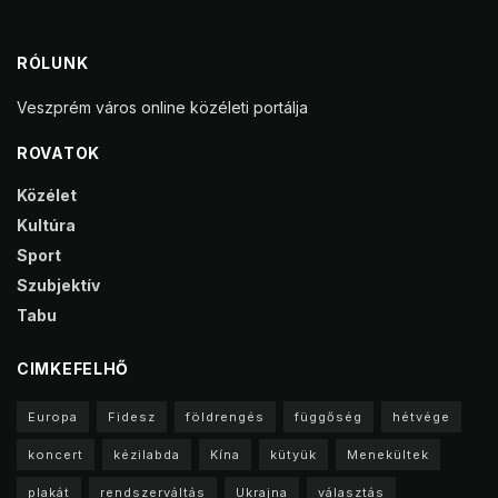
RÓLUNK
Veszprém város online közéleti portálja
ROVATOK
Közélet
Kultúra
Sport
Szubjektív
Tabu
CIMKEFELHŐ
Europa
Fidesz
földrengés
függőség
hétvége
koncert
kézilabda
Kína
kütyük
Menekültek
plakát
rendszerváltás
Ukrajna
választás