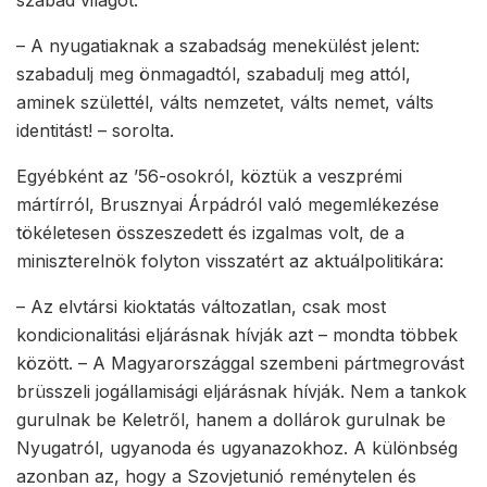
szabad világot.
– A nyugatiaknak a szabadság menekülést jelent:
szabadulj meg önmagadtól, szabadulj meg attól,
aminek születtél, válts nemzetet, válts nemet, válts
identitást! – sorolta.
Egyébként az ’56-osokról, köztük a veszprémi
mártírról, Brusznyai Árpádról való megemlékezése
tökéletesen összeszedett és izgalmas volt, de a
miniszterelnök folyton visszatért az aktuálpolitikára:
– Az elvtársi kioktatás változatlan, csak most
kondicionalitási eljárásnak hívják azt – mondta többek
között. – A Magyarországgal szembeni pártmegrovást
brüsszeli jogállamisági eljárásnak hívják. Nem a tankok
gurulnak be Keletről, hanem a dollárok gurulnak be
Nyugatról, ugyanoda és ugyanazokhoz. A különbség
azonban az, hogy a Szovjetunió reménytelen és