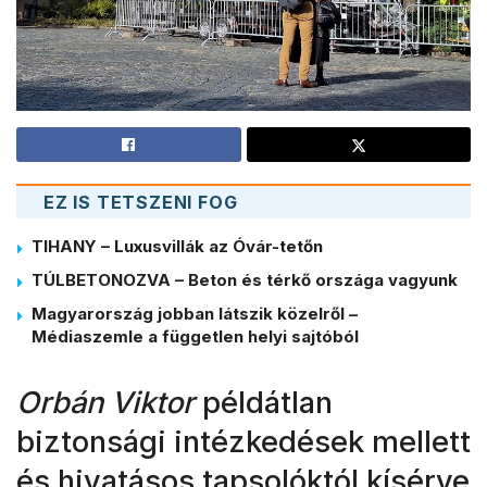
EZ IS TETSZENI FOG
TIHANY – Luxusvillák az Óvár-tetőn
TÚLBETONOZVA – Beton és térkő országa vagyunk
Magyarország jobban látszik közelről –
Médiaszemle a független helyi sajtóból
Orbán Viktor
példátlan
biztonsági intézkedések mellett
és hivatásos tapsolóktól kísérve