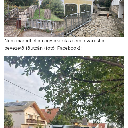
Nem maradt el a nagytakarítás sem a városba
bevezető főutcán (fotó: Facebook):