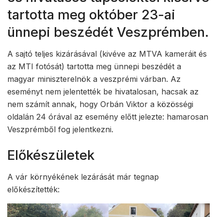
tartotta meg október 23-ai
ünnepi beszédét Veszprémben.
A sajtó teljes kizárásával (kivéve az MTVA kameráit és
az MTI fotósát) tartotta meg ünnepi beszédét a
magyar miniszterelnök a veszprémi várban. Az
eseményt nem jelentették be hivatalosan, hacsak az
nem számít annak, hogy Orbán Viktor a közösségi
oldalán 24 órával az esemény előtt jelezte: hamarosan
Veszprémből fog jelentkezni.
Előkészületek
A vár környékének lezárását már tegnap
előkészítették: