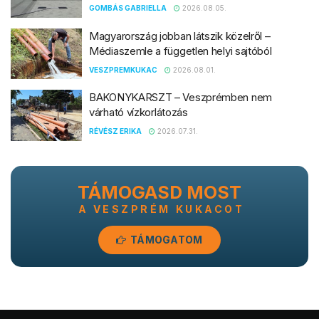
GOMBÁS GABRIELLA
2026.08.05.
Magyarország jobban látszik közelről –
Médiaszemle a független helyi sajtóból
VESZPREMKUKAC
2026.08.01.
BAKONYKARSZT – Veszprémben nem
várható vízkorlátozás
RÉVÉSZ ERIKA
2026.07.31.
TÁMOGASD MOST
A VESZPRÉM KUKACOT
TÁMOGATOM