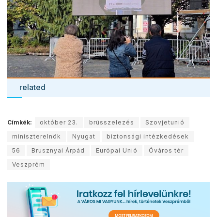
related
Címkék:
október 23.
brüsszelezés
Szovjetunió
miniszterelnök
Nyugat
biztonsági intézkedések
56
Brusznyai Árpád
Európai Unió
Óváros tér
Veszprém