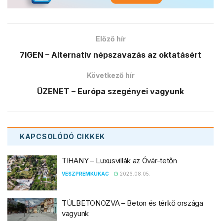
Előző hír
7IGEN – Alternatív népszavazás az oktatásért
Következő hír
ÜZENET – Európa szegényei vagyunk
KAPCSOLÓDÓ
CIKKEK
TIHANY – Luxusvillák az Óvár-tetőn
VESZPREMKUKAC
2026.08.05.
TÚLBETONOZVA – Beton és térkő országa
vagyunk