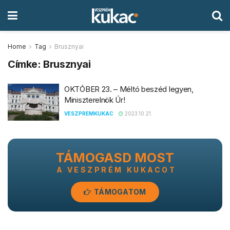
Home
Tag
Brusznyai
Címke:
Brusznyai
OKTÓBER 23. – Méltó beszéd legyen,
Miniszterelnök Úr!
VESZPREMKUKAC
2023.10.21.
TÁMOGASD MOST
A VESZPRÉM KUKACOT
TÁMOGATOM