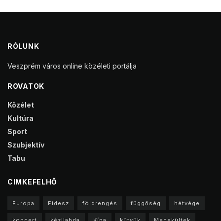
RÓLUNK
Veszprém város online közéleti portálja
ROVATOK
Közélet
Kultúra
Sport
Szubjektív
Tabu
CIMKEFELHŐ
Europa
Fidesz
földrengés
függőség
hétvége
koncert
kézilabda
Kína
kütyük
Menekültek