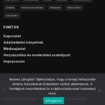
plakát
rendszerváltás
Ukrajna
választás
vásárlás
FONTOS
Kapcsolat
Adatvédelmi irányelvek
Médiaajánlat
Hozzászólási és moderálási szabályzat
Impresszum
Kedves Látogató! Tájékoztatjuk, hogy a honlap felhasználói
élmény fokozásának érdekében sütiket alkalmazunk. A
honlapunk használatával ön a tájékoztatásunkat tudomásul
veszi.
© 2023 VeszprémKukac - Veszprém online közéleti portálja
Elfogadom