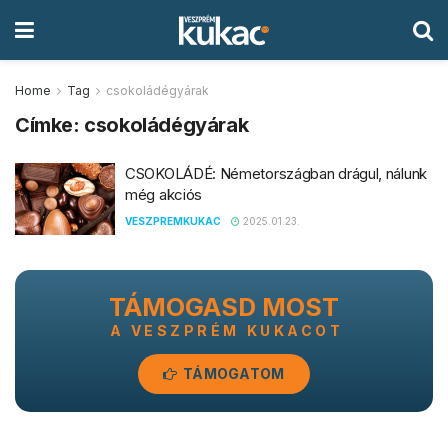
Home
Tag
csokoládégyárak
Címke:
csokoládégyárak
CSOKOLÁDÉ: Németországban drágul, nálunk
még akciós
VESZPREMKUKAC
2025.01.23.
TÁMOGASD MOST
A VESZPRÉM KUKACOT
TÁMOGATOM