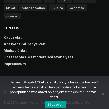
plakát
rendszerváltás
Ukrajna
választás
vásárlás
FONTOS
Kapcsolat
Adatvédelmi irányelvek
Médiaajánlat
Hozzászólási és moderálási szabályzat
Impresszum
Kedves Látogató! Tájékoztatjuk, hogy a honlap felhasználói
élmény fokozásának érdekében sütiket alkalmazunk. A
honlapunk használatával ön a tájékoztatásunkat tudomásul
veszi.
© 2023 VeszprémKukac - Veszprém online közéleti portálja
Elfogadom