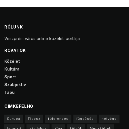
RÓLUNK
Veszprém város online közéleti portálja
ROVATOK
Közélet
Kultúra
Sport
Szubjektív
Tabu
CIMKEFELHŐ
Europa
Fidesz
földrengés
függőség
hétvége
koncert
kézilabda
Kína
kütyük
Menekültek