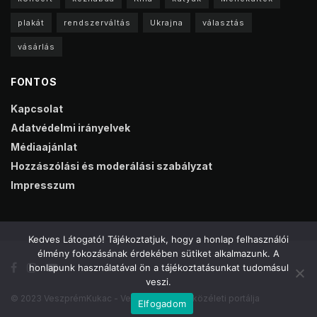
plakát
rendszerváltás
Ukrajna
választás
vásárlás
FONTOS
Kapcsolat
Adatvédelmi irányelvek
Médiaajánlat
Hozzászólási és moderálási szabályzat
Impresszum
Kedves Látogató! Tájékoztatjuk, hogy a honlap felhasználói
élmény fokozásának érdekében sütiket alkalmazunk. A
honlapunk használatával ön a tájékoztatásunkat tudomásul
veszi.
© 2023 VeszprémKukac - Veszprém online közéleti portálja
Elfogadom