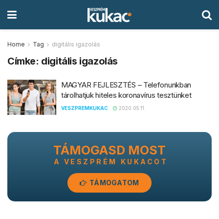
Home
Tag
digitális igazolás
Címke:
digitális igazolás
MAGYAR FEJLESZTÉS – Telefonunkban
tárolhatjuk hiteles koronavírus tesztünket
VESZPREMKUKAC
2020.05.11.
TÁMOGASD MOST
A VESZPRÉM KUKACOT
TÁMOGATOM