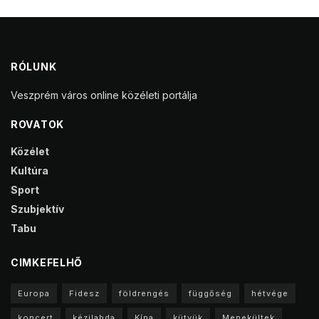
RÓLUNK
Veszprém város online közéleti portálja
ROVATOK
Közélet
Kultúra
Sport
Szubjektív
Tabu
CIMKEFELHŐ
Europa
Fidesz
földrengés
függőség
hétvége
koncert
kézilabda
Kína
kütyük
Menekültek