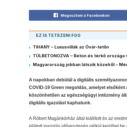
Megosztom a Facebookon
EZ IS TETSZENI FOG
TIHANY – Luxusvillák az Óvár-tetőn
TÚLBETONOZVA – Beton és térkő országa 
Magyarország jobban látszik közelről – Méd
A napokban debütál a digitális személyazonos
COVID-19 Green megoldás, amelyet elsőként 
köszönhetően az egészségügyi intézmény által
digitális igazolást kaphatunk.
A Róbert Magánkórház által kiállított és az ere
ellátott igazolás időveszteség nélkül kerülhet b