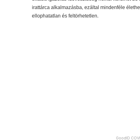
irattárca alkalmazásba, ezáltal mindenféle életh
ellophatatlan és feltörhetetlen.
GoodID COVI
A koronavírus-járvány megfékezése céljából hozo
léptek. Miközben a kijárási korlátozásokat fokoz
tesztet végeznek az állami és a magán egészsé
fertőzöttség alakulásáról.
A forgalomban lévő koronavírus-tesztek megbízha
egészségügyi szakemberek értelmezése időről időr
kiindulási alapot adnak ahhoz, hogy helyreálljo
megszülethessenek a polgárok mozgását meghat