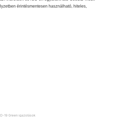
elyzetben érintésmentesen használható, hiteles,
D-19 Green igazolások
tt korlátozó intézkedések május elején új szakaszba
atosan feloldják, nagyságrendekkel több koronavírus-
gügyi intézmények, hogy naprakész képet kapjunk a
tóságáról és az általuk kimutatott eredményről az
e finomodik. Ettől függetlenül a kiadott igazolások jó
n a hétköznapi élet újraindulásához szükséges bizalom és
ározó szabályok.