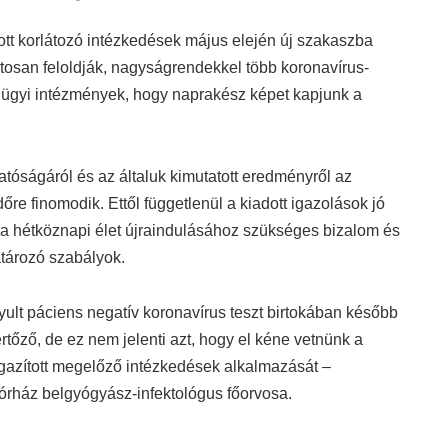
yult páciens negatív koronavírus teszt birtokában később
rtőző, de ez nem jelenti azt, hogy el kéne vetnünk a
gazított megelőző intézkedések alkalmazását –
órház belgyógyász-infektológus főorvosa.
VID-19 Green System
yakorlatban is hatékonyan lehessen használni, három
 vonatkozzon a tesztek birtokosaira, a kiállított
okosa, mind ellenőrzői számára és nem utolsósorban: a
k forrását.
t kisilabizálni és nem egyértelmű, hogy mire
i összefogdossa, egy hét után elrongyolódik, az
bó Tamás
, az ID&Trust Kft. alapító-ügyvezetője.