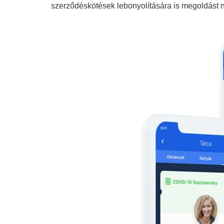
GoodID 
A most bemutatott GoodID COVID-19 Green a Róbe
koronavírus-teszt digitális igazolását jelenti, a 
alkalmazás a kiadott teszteredmény értelmezését
révén érintésmentesen és gyorsan ellenőrizhető a
közreműködő szakemberek szerint a tanúsítványok
az igazolások elfogadottságát.
A tanúsítványok jelentős könnyebbséget jelent
így például:
a külföldre utazásnál a korlátozások feloldá
–
várhatóan több ország is friss koronavírus tesz