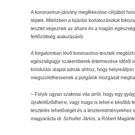
–
Folyik ugyan szakmai vita arról, hogy egy gyóg
újrafertőződhet-e, vagy maga is lehet-e később fe
tesztelés lehetőségét és a teszteredményekhez i
magyarázta
dr. Schuller János
, a Róbert Magánk
GoodID CO
Ahhoz azonban, hogy a teszteket a hétköznapi g
dolog fontos: koherens és ésszerű szabályrendszer
bizonylat könnyen értelmezhető legyen mind birt
bizonylat maga se képezze a fertőzés terjedéséne
–
Egy olyan tanúsítvány, amit hosszú percekig tar
hatalmazhatja fel tulajdonosát, ráadásul mindenk
bizonyosan nem tölti be a célját – mutatott rá
Sza