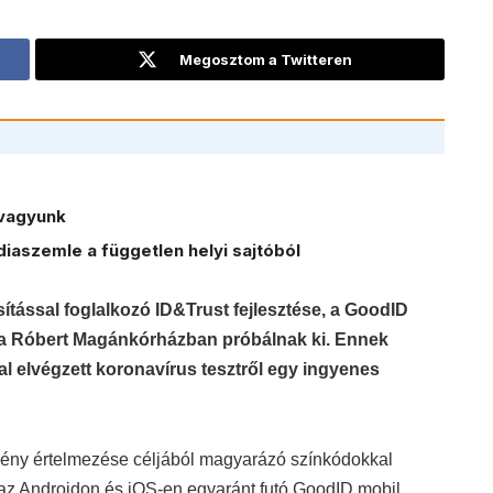
Megosztom a Twitteren
vagyunk
iaszemle a független helyi sajtóból
ítással foglalkozó ID&Trust fejlesztése, a GoodID
a Róbert Magánkórházban próbálnak ki. Ennek
 elvégzett koronavírus tesztről egy ingyenes
dmény értelmezése céljából magyarázó színkódokkal
e az Androidon és iOS-en egyaránt futó GoodID mobil