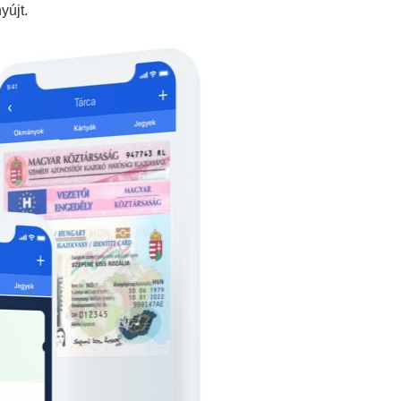
digitális irattárca
rt Magánkórház által elvégzett és kibocsátott
GoodID applikáción belül, külön díjaktól mentesen. Az
 színkódokkal segíti. Az applikációba bekerülő igazolás
 hiteles koronavírus-teszt eredménye. A fejlesztésben
 digitalizálása megkönnyíti a használatot, és elősegíti
hetnek az élet számos területén,
sát követően a határátlépést
thez kötheti,