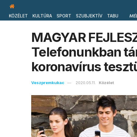
KÖZÉLET
KULTÚRA
SPORT
SZUBJEKTÍV
TABU
MÉ
MAGYAR FEJLESZ
Telefonunkban tár
koronavírus teszt
Veszpremkukac
2020.05.11.
Közélet