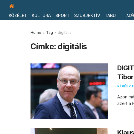
KÖZÉLET
KULTÚRA
SPORT
SZUBJEKTÍV
TABU
MÉ
Home
Tag
digitális
Címke:
digitális
DIGIT
Tibor
RÉVÉSZ E
Azon má
azért a 
Klaus