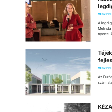
legdi
VESZPR
A legdig
Melinda 
nyerte. A 
Tájék
fejle
VESZPR
Az Európ
szám ala
...
KÉZA