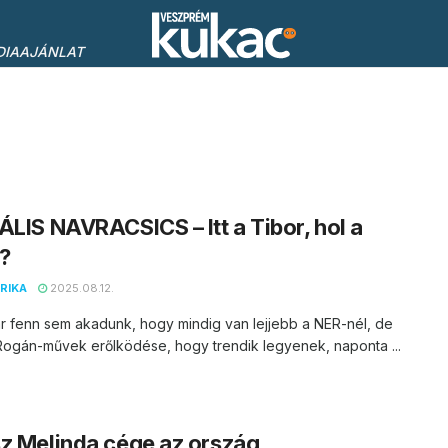
DIAAJÁNLAT
ÁLIS NAVRACSICS – Itt a Tibor, hol a
?
RIKA
2025.08.12.
r fenn sem akadunk, hogy mindig van lejjebb a NER-nél, de
Rogán-művek erőlködése, hogy trendik legyenek, naponta ...
z Melinda cége az ország