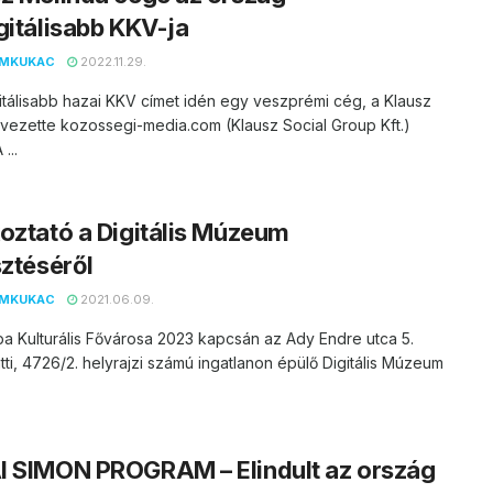
gitálisabb KKV-ja
EMKUKAC
2022.11.29.
itálisabb hazai KKV címet idén egy veszprémi cég, a Klausz
vezette kozossegi-media.com (Klausz Social Group Kft.)
...
oztató a Digitális Múzeum
sztéséről
EMKUKAC
2021.06.09.
a Kulturális Fővárosa 2023 kapcsán az Ady Endre utca 5.
tti, 4726/2. helyrajzi számú ingatlanon épülő Digitális Múzeum
I SIMON PROGRAM – Elindult az ország