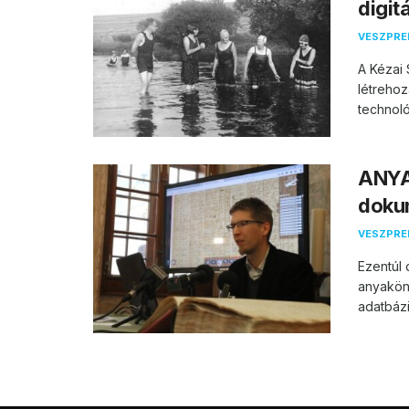
digit
VESZPR
A Kézai
létrehoz
technoló
ANYA
doku
VESZPR
Ezentúl 
anyaköny
adatbázi