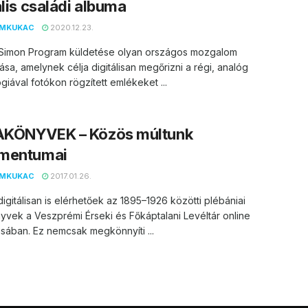
ális családi albuma
EMKUKAC
2020.12.23.
 Simon Program küldetése olyan országos mozgalom
ása, amelynek célja digitálisan megőrizni a régi, analóg
giával fotókon rögzített emlékeket ...
KÖNYVEK – Közös múltunk
mentumai
EMKUKAC
2017.01.26.
digitálisan is elérhetőek az 1895–1926 közötti plébániai
vek a Veszprémi Érseki és Főkáptalani Levéltár online
sában. Ez nemcsak megkönnyíti ...