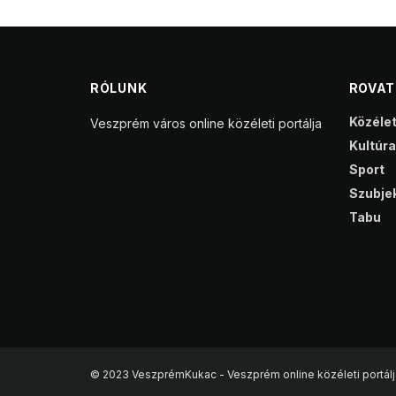
RÓLUNK
ROVA
Közéle
Veszprém város online közéleti portálja
Kultúra
Sport
Szubjek
Tabu
© 2023 VeszprémKukac - Veszprém online közéleti portálj