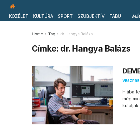
KÖZÉLET
KULTÚRA
SPORT
SZUBJEKTÍV
TABU
MÉ
Home
Tag
dr. Hangya Balázs
Címke:
dr. Hangya Balázs
DEMEN
VESZPR
Hiába f
még min
kutatják 