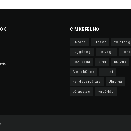
TOK
CIMKEFELHŐ
t
Europa
Fidesz
földreng
függőség
hétvége
konc
kézilabda
Kína
kütyük
tív
Menekültek
plakát
rendszerváltás
Ukrajna
választás
vásárlás
a