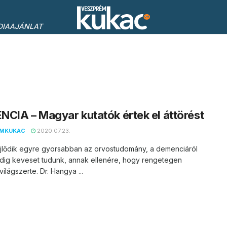
DIAAJÁNLAT
CIA – Magyar kutatók értek el áttörést
EMKUKAC
2020.07.23.
ejlődik egyre gyorsabban az orvostudomány, a demenciáról
dig keveset tudunk, annak ellenére, hogy rengetegen
világszerte. Dr. Hangya ...