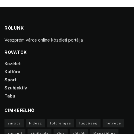
RÓLUNK
Veszprém város online közéleti portálja
ROVATOK
Közélet
Kultúra
Sport
Szubjektív
Tabu
CIMKEFELHŐ
Europa
Fidesz
földrengés
függőség
hétvége
koncert
kézilabda
Kína
kütyük
Menekültek